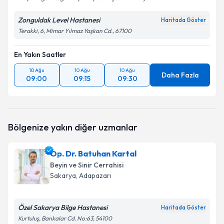
Zonguldak Level Hastanesi
Haritada Göster
Terakki, 6, Mimar Yılmaz Yaşkan Cd., 67100
En Yakın Saatler
10 Ağu
10 Ağu
10 Ağu
Daha Fazla
09:00
09:15
09:30
Bölgenize yakın diğer uzmanlar
Op. Dr. Batuhan Kartal
Beyin ve Sinir Cerrahisi
Sakarya
, Adapazarı
Özel Sakarya Bilge Hastanesi
Haritada Göster
Kurtuluş, Bankalar Cd. No:63, 54100