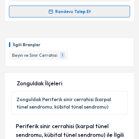
Randevu Talep Et
Randevu Takvimi Talebi
Op. Dr. Batuhan Kartal
için randevu takvimi talebi
oluşturun. Size bu uzmandan randevu almanız için bir
İlgili Branşlar
takvim hazırlandığında e-posta ile bilgilendireceğiz.
Beyin ve Sinir Cerrahisi
1
E-posta Adresiniz
Zonguldak İlçeleri
Kişisel verilerimin işlenmesine ilişkin
Aydınlatma
Metni
'ni okudum ve kişisel verilerimin belirtilen
Zonguldak
Periferik sinir cerrahisi (karpal
kapsamda işlenmesini kabul ediyorum.
tünel sendromu, kübital tünel sendromu)
Takvim Talebini Gönder
Periferik sinir cerrahisi (karpal tünel
sendromu, kübital tünel sendromu) ile İlgili