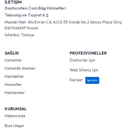
İLETİŞİM
Doktorsitesi Com Bilgi Hizmetleri
Teknoloji ve Ticaret A.Ş.
Maslak Mah. Ahi Evran Cd. A.O.S 55 Sokak No:2 Aksoy Plaza Giriş
Kat Kolektif House
İstanbul, Türkiye
SAĞLIK
PROFESYONELLER
Uzmanlar
Doktorlar İçin
Uzmanlık Alanları
Web Siteniz İçin
Hastalıklar
Kariyer
İşe Alım
Hizmetler
Hastaneler
KURUMSAL
Hakkımızda
Bize Ulaşın