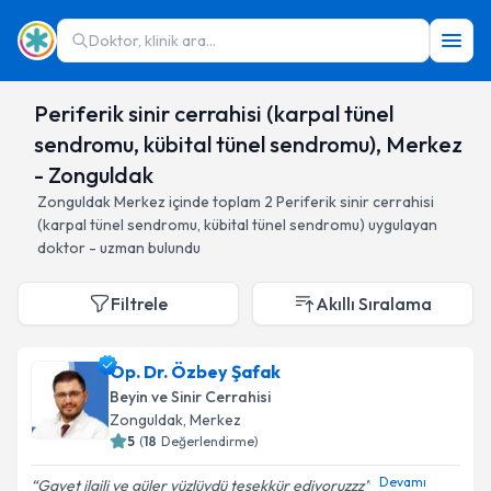
Doktor, klinik ara...
Periferik sinir cerrahisi (karpal tünel
sendromu, kübital tünel sendromu), Merkez
- Zonguldak
Zonguldak
Merkez
içinde toplam
2
Periferik sinir cerrahisi
(karpal tünel sendromu, kübital tünel sendromu)
uygulayan
doktor - uzman bulundu
Filtrele
Akıllı Sıralama
Op. Dr. Özbey Şafak
Beyin ve Sinir Cerrahisi
Zonguldak
, Merkez
5
(
18
Değerlendirme)
Devamı
Gayet ilgili ve güler yüzlüydü teşekkür ediyoruzzz