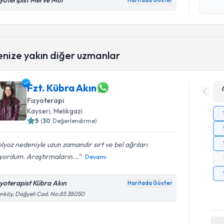
zyoteripist Merve Mut
Haritada Göster
Kişisel
okudum
işlenm
enize yakın diğer uzmanlar
Fzt. Kübra Akın
Fizyoterapi
Kayseri
, Melikgazi
5
(
30
Değerlendirme)
lyoz nedeniyle uzun zamandır sırt ve bel ağrıları
yordum. Araştırmaların...
Devamı
zyoterapist Kübra Akın
Haritada Göster
nköy, Dağyeli Cad. No:85 38050