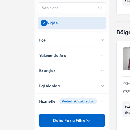
Fi
Niğde
Bölg
İlçe
Yakınımda Ara
Branşlar
Konumuma yakın uzmanları
Merkez
göster
Sko
İlgi Alanları
yaşı
Hizmetler
Pediatrik fizik tedavi
Fizyoterapi
Fi
Ere
Mezuniyet
3D Schroth Terapi
Daha Fazla Filtre