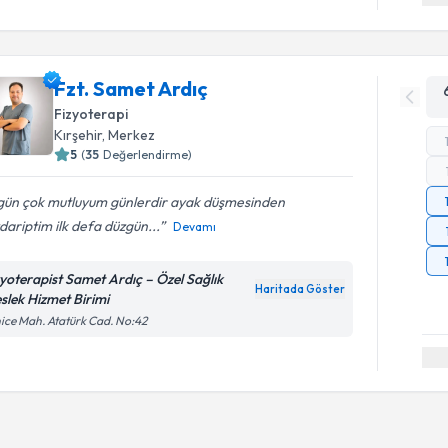
Fzt. Samet Ardıç
Fizyoterapi
Kırşehir
, Merkez
5
(
35
Değerlendirme)
gün çok mutluyum günlerdir ayak düşmesinden
ariptim ilk defa düzgün...
Devamı
zyoterapist Samet Ardıç – Özel Sağlık
Haritada Göster
slek Hizmet Birimi
ice Mah. Atatürk Cad. No:42