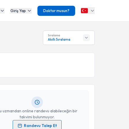
Giriş Yap
Doktor musun?
Sıralama
Akıllı Sıralama
akvimi Talebi
e Mut
için randevu takvimi talebi oluşturun. Size bu
ndevu almanız için bir takvim hazırlandığında e-
lgilendireceğiz.
resiniz
u uzmandan online randevu alabileceğin bir
takvimi bulunmuyor.
Randevu Talep Et