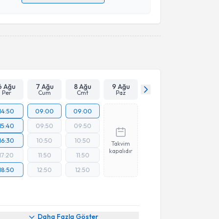
 verilerimin işlenmesine ilişkin
Aydınlatma Metni
'ni
 ve kişisel verilerimin belirtilen kapsamda
esini kabul ediyorum.
Takvim Talebini Gönder
6 Ağu
7 Ağu
8 Ağu
9 Ağu
Per
Cum
Cmt
Paz
14:50
09:00
09:00
15:40
09:50
09:50
16:30
10:50
10:50
Takvim
kapalıdır
17:20
11:50
11:50
18:50
12:50
12:50
Daha Fazla Göster