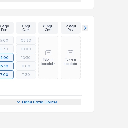
6 Ağu
7 Ağu
8 Ağu
9 Ağu
Per
Cum
Cmt
Paz
15:00
09:30
15:30
10:00
16:00
10:30
Takvim
Takvim
kapalıdır
kapalıdır
16:30
11:00
17:00
11:30
Daha Fazla Göster