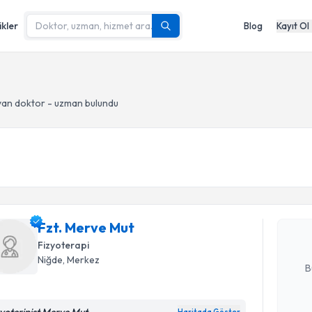
ikler
Blog
Kayıt Ol
an doktor - uzman bulundu
Randevu T
Fzt. Merv
uzmandan ra
posta ile bi
Fzt. Merve Mut
Fizyoterapi
E-posta Ad
Niğde
, Merkez
B