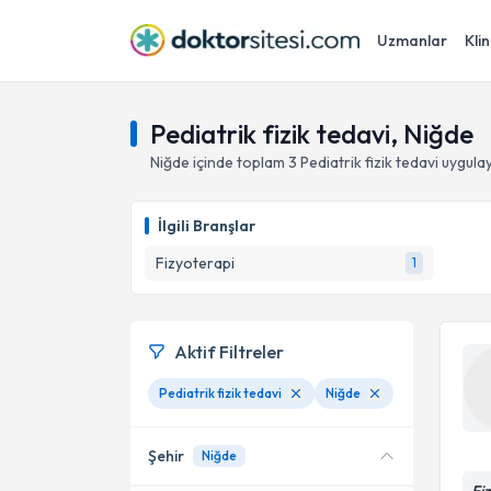
Uzmanlar
Klin
Pediatrik fizik tedavi, Niğde
Niğde
içinde toplam
3
Pediatrik fizik tedavi
uygulay
İlgili Branşlar
Fizyoterapi
1
Aktif Filtreler
Pediatrik fizik tedavi
Niğde
Şehir
Niğde