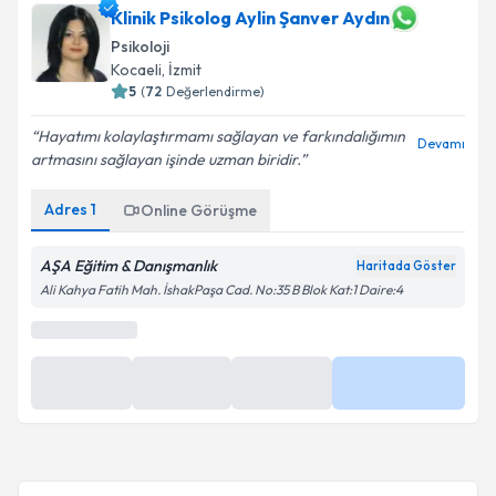
Klinik Psikolog Aylin Şanver Aydın
Psikoloji
Kocaeli
, İzmit
5
(
72
Değerlendirme)
Hayatımı kolaylaştırmamı sağlayan ve farkındalığımın
Devamı
artmasını sağlayan işinde uzman biridir.
Adres
1
Online Görüşme
AŞA Eğitim & Danışmanlık
Haritada Göster
Ali Kahya Fatih Mah. İshakPaşa Cad. No:35 B Blok Kat:1 Daire:4
En Yakın Saatler
Yarın
Yarın
Yarın
Daha Fazla
15:30
16:00
16:30