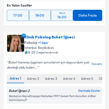
En Yakın Saatler
Yarın
17:00
18:00
Daha Fazla
16:00
Klinik Psikolog Buket İğneci
Psikoloji
+
1
diğer
İstanbul
, Beylikdüzü
5
(
27
Değerlendirme)
Buket hanıma özgüven sorunlarım için başvurdum çok
Devamı
desteği oldu halen...
Adres
1
Adres
2
Adres
3
Adres
4
Adres
5
Onl
Buket İğneci 2
Haritada Göster
Barbaros Hayrettinpaşa Mahallesi 1997. Sokak Park Konutları A Blok
Kat:4 Daire:21