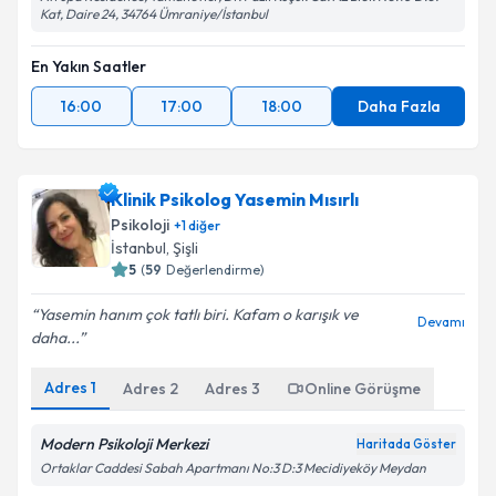
Kat, Daire 24, 34764 Ümraniye/İstanbul
En Yakın Saatler
16:00
17:00
18:00
Daha Fazla
Klinik Psikolog Yasemin Mısırlı
Psikoloji
+
1
diğer
İstanbul
, Şişli
5
(
59
Değerlendirme)
Yasemin hanım çok tatlı biri. Kafam o karışık ve
Devamı
daha...
Adres
1
Adres
2
Adres
3
Online Görüşme
Modern Psikoloji Merkezi
Haritada Göster
Ortaklar Caddesi Sabah Apartmanı No:3 D:3 Mecidiyeköy Meydan