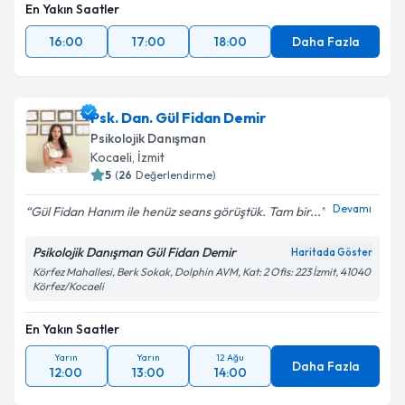
En Yakın Saatler
16:00
17:00
18:00
Daha Fazla
Psk. Dan. Gül Fidan Demir
Psikolojik Danışman
Kocaeli
, İzmit
5
(
26
Değerlendirme)
Devamı
Gül Fidan Hanım ile henüz seans görüştük. Tam bir...
Psikolojik Danışman Gül Fidan Demir
Haritada Göster
Körfez Mahallesi, Berk Sokak, Dolphin AVM, Kat: 2 Ofis: 223 İzmit, 41040
Körfez/Kocaeli
En Yakın Saatler
Yarın
Yarın
12 Ağu
Daha Fazla
12:00
13:00
14:00