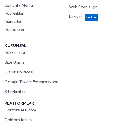
Uzmanlar
Doktorlar İçin
Uzmanlık Alanları
Web Siteniz İçin
Hastalıklar
Kariyer
İşe Alım
Hizmetler
Hastaneler
KURUMSAL
Hakkımızda
Bize Ulaşın
Gizlilik Politikası
Google Takvim Entegrasyonu
Site Haritası
PLATFORMLAR
Doktorsitesi.com
Doktorsitesi.az