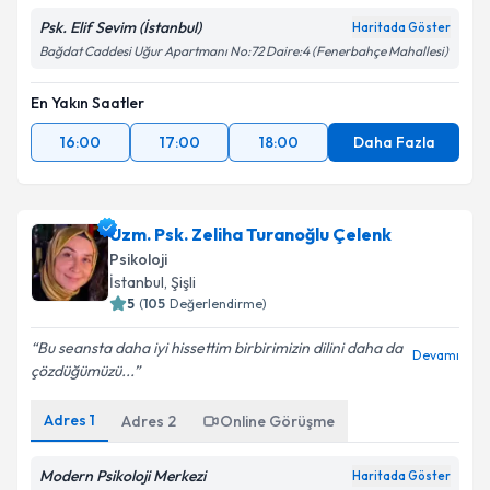
Psk. Elif Sevim (İstanbul)
Haritada Göster
Bağdat Caddesi Uğur Apartmanı No:72 Daire:4 (Fenerbahçe Mahallesi)
En Yakın Saatler
16:00
17:00
18:00
Daha Fazla
Uzm. Psk. Zeliha Turanoğlu Çelenk
Psikoloji
İstanbul
, Şişli
5
(
105
Değerlendirme)
Bu seansta daha iyi hissettim birbirimizin dilini daha da
Devamı
çözdüğümüzü...
Adres
1
Adres
2
Online Görüşme
Modern Psikoloji Merkezi
Haritada Göster