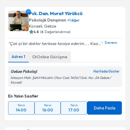
Psk. Dan. Murat Yürükcü
Psikolojik Danışman
+
1
diğer
Kocaeli
, Gebze
4.8
(
6
Değerlendirme)
Devamı
Çok iyi bir doktor herkese tavsiye ederim. . . Kısa...
Adres
1
Online Görüşme
Gebze Psikoloji
Haritada Göster
İstasyon Mah. Şehit Mücahir Okur Cad. 1406/1 Sok. No : 2A Gebze /
Kocaeli
En Yakın Saatler
Yarın
Yarın
Yarın
Daha Fazla
14:00
16:00
17:00