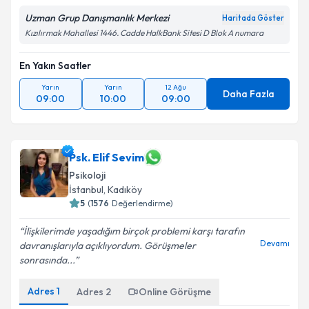
Uzman Grup Danışmanlık Merkezi
Haritada Göster
Kızılırmak Mahallesi 1446. Cadde HalkBank Sitesi D Blok A numara
En Yakın Saatler
Yarın
Yarın
12 Ağu
Daha Fazla
09:00
10:00
09:00
Psk. Elif Sevim
Psikoloji
İstanbul
, Kadıköy
5
(
1576
Değerlendirme)
İlişkilerimde yaşadığım birçok problemi karşı tarafın
Devamı
davranışlarıyla açıklıyordum. Görüşmeler
sonrasında...
Adres
1
Adres
2
Online Görüşme