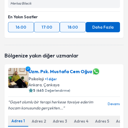
Merkez Bilecik
En Yakın Saatler
16:00
17:00
18:00
Daha Fazla
Bölgenize yakın diğer uzmanlar
Uzm. Psk. Mustafa Cem Oğuz
Psikoloji
+
1
diğer
Ankara
, Çankaya
5
(
465
Değerlendirme)
Gayet olumlu bir terapi herkese tavsiye ederim
Devamı
hocam konusunda gerçekten...
Adres
1
Adres
2
Adres
3
Adres
4
Adres
5
Adres