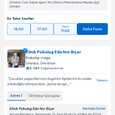
Ortaklar Cad. Sabah Apart. No:3 Daire:3 Mecidiyeköy Meydan Şişli
İstanbul
En Yakın Saatler
Yarın
16:00
17:00
Daha Fazla
11:00
Klinik Psikolog Eda Nur Biçer
Psikoloji
+
1
diğer
İstanbul
, Ümraniye
5
(
389
Değerlendirme)
Çocukluk yaşantılarımın bugünkü ilişkilerimi bu kadar
Devamı
etkilediğini bilmiyordum. Şema terapi...
Adres
1
Online Görüşme
Klinik Psikolog Eda Nur Biçer
Haritada Göster
Avrupa Residence, Yamanevler, Dr. Fazıl Küçük Cd. A2 Blok No:10 D:6.