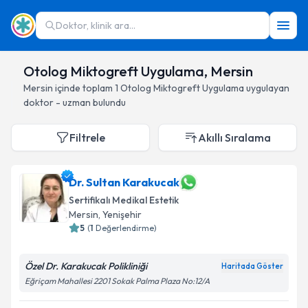
Doktor, klinik ara...
Otolog Miktogreft Uygulama, Mersin
Mersin
içinde toplam
1
Otolog Miktogreft Uygulama
uygulayan
doktor - uzman bulundu
Filtrele
Akıllı Sıralama
Dr. Sultan Karakucak
Sertifikalı Medikal Estetik
Mersin
, Yenişehir
5
(
1
Değerlendirme)
Özel Dr. Karakucak Polikliniği
Haritada Göster
Eğriçam Mahallesi 2201 Sokak Palma Plaza No:12/A