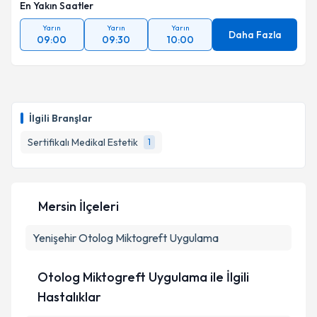
En Yakın Saatler
Yarın
Yarın
Yarın
Daha Fazla
09:00
09:30
10:00
İlgili Branşlar
Sertifikalı Medikal Estetik
1
Mersin İlçeleri
Yenişehir
Otolog Miktogreft Uygulama
Otolog Miktogreft Uygulama ile İlgili
Hastalıklar