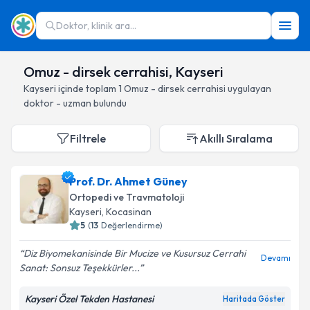
Doktor, klinik ara...
Omuz - dirsek cerrahisi, Kayseri
Kayseri
içinde toplam
1
Omuz - dirsek cerrahisi
uygulayan
doktor - uzman bulundu
Filtrele
Akıllı Sıralama
Prof. Dr. Ahmet Güney
Ortopedi ve Travmatoloji
Kayseri
, Kocasinan
5
(
13
Değerlendirme)
Diz Biyomekanisinde Bir Mucize ve Kusursuz Cerrahi
Devamı
Sanat: Sonsuz Teşekkürler...
Kayseri Özel Tekden Hastanesi
Haritada Göster