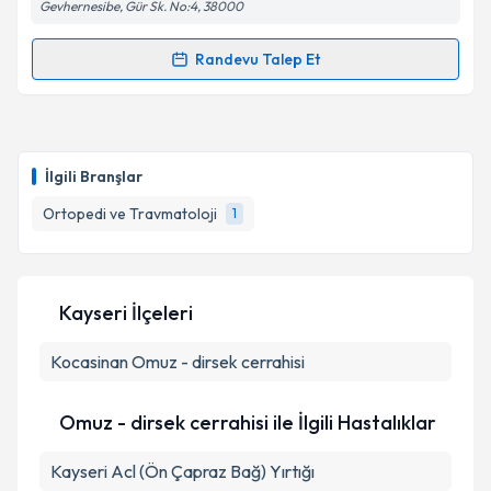
Gevhernesibe, Gür Sk. No:4, 38000
Randevu Talep Et
Randevu Takvimi Talebi
Prof. Dr. Ahmet Güney
için randevu takvimi talebi
oluşturun. Size bu uzmandan randevu almanız için bir
İlgili Branşlar
takvim hazırlandığında e-posta ile bilgilendireceğiz.
Ortopedi ve Travmatoloji
1
E-posta Adresiniz
Kayseri İlçeleri
Kişisel verilerimin işlenmesine ilişkin
Aydınlatma
Kocasinan
Metni
Omuz - dirsek cerrahisi
'ni okudum ve kişisel verilerimin belirtilen
kapsamda işlenmesini kabul ediyorum.
Omuz - dirsek cerrahisi ile İlgili Hastalıklar
Takvim Talebini Gönder
Kayseri Acl (Ön Çapraz Bağ) Yırtığı