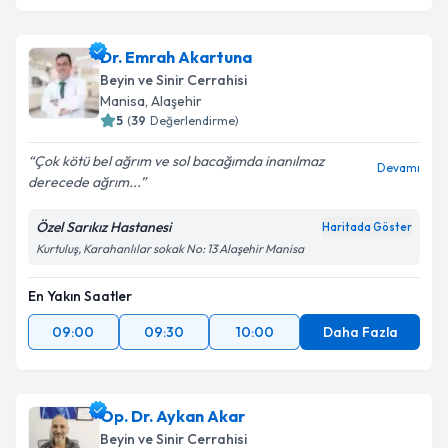
Dr. Emrah Akartuna
Beyin ve Sinir Cerrahisi
Manisa
, Alaşehir
5
(
39
Değerlendirme)
Çok kötü bel ağrım ve sol bacağımda inanılmaz
Devamı
derecede ağrım...
Özel Sarıkız Hastanesi
Haritada Göster
Kurtuluş, Karahanlılar sokak No: 13 Alaşehir Manisa
En Yakın Saatler
09:00
09:30
10:00
Daha Fazla
Op. Dr. Aykan Akar
Beyin ve Sinir Cerrahisi