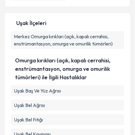
E-posta Adresiniz
Uşak İlçeleri
Kişisel verilerimin işlenmesine ilişkin
Aydınlatma
Merkez
Metni
Omurga kırıkları (açık, kapalı cerrahisi,
'ni okudum ve kişisel verilerimin belirtilen
kapsamda işlenmesini kabul ediyorum.
enstrümantasyon, omurga ve omurilik tümörleri)
Omurga kırıkları (açık, kapalı cerrahisi,
Takvim Talebini Gönder
enstrümantasyon, omurga ve omurilik
tümörleri) ile İlgili Hastalıklar
Uşak Baş Ve Yüz Ağrısı
Uşak Bel Ağrısı
Uşak Bel Fıtığı
Uşak Bel Kayması