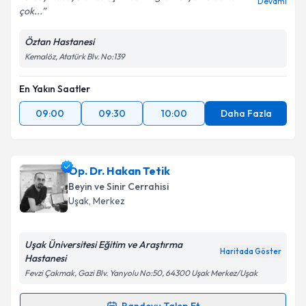
Devamı
çok...
Öztan Hastanesi
Kemalöz, Atatürk Blv. No:139
En Yakın Saatler
09:00
09:30
10:00
Daha Fazla
Op. Dr. Hakan Tetik
Beyin ve Sinir Cerrahisi
Uşak
, Merkez
Uşak Üniversitesi Eğitim ve Araştırma
Haritada Göster
Hastanesi
Fevzi Çakmak, Gazi Blv. Yanyolu No:50, 64300 Uşak Merkez/Uşak