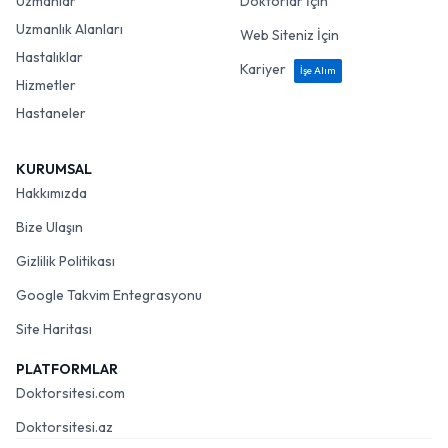
Uzmanlar
Doktorlar İçin
Uzmanlık Alanları
Web Siteniz İçin
Hastalıklar
Kariyer
İşe Alım
Hizmetler
Hastaneler
KURUMSAL
Hakkımızda
Bize Ulaşın
Gizlilik Politikası
Google Takvim Entegrasyonu
Site Haritası
PLATFORMLAR
Doktorsitesi.com
Doktorsitesi.az