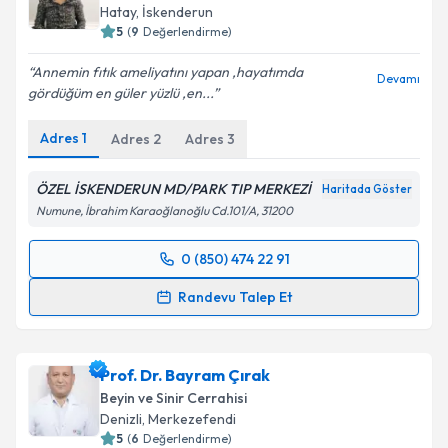
Hatay
, İskenderun
5
(
9
Değerlendirme)
Annemin fıtık ameliyatını yapan ,hayatımda
Devamı
gördüğüm en güler yüzlü ,en...
Adres
1
Adres
2
Adres
3
ÖZEL İSKENDERUN MD/PARK TIP MERKEZİ
Haritada Göster
Numune, İbrahim Karaoğlanoğlu Cd.101/A, 31200
0 (850) 474 22 91
Randevu Takvimi Talebi
Randevu Talep Et
Op. Dr. Aykan Akar
için randevu takvimi talebi
oluşturun. Size bu uzmandan randevu almanız için bir
Prof. Dr. Bayram Çırak
takvim hazırlandığında e-posta ile bilgilendireceğiz.
Beyin ve Sinir Cerrahisi
E-posta Adresiniz
Denizli
, Merkezefendi
5
(
6
Değerlendirme)