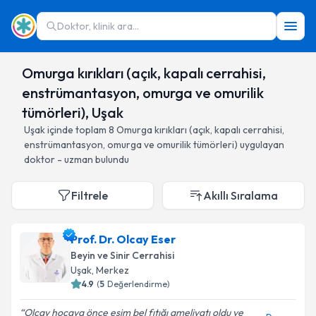
Doktor, klinik ara...
Omurga kırıkları (açık, kapalı cerrahisi,
enstrümantasyon, omurga ve omurilik
tümörleri), Uşak
Uşak
içinde toplam
8
Omurga kırıkları (açık, kapalı cerrahisi,
enstrümantasyon, omurga ve omurilik tümörleri)
uygulayan
doktor - uzman bulundu
Filtrele
Akıllı Sıralama
Prof. Dr. Olcay Eser
Beyin ve Sinir Cerrahisi
Uşak
, Merkez
4.9
(
5
Değerlendirme)
Olcay hocaya önce eşim bel fıtığı ameliyatı oldu ve