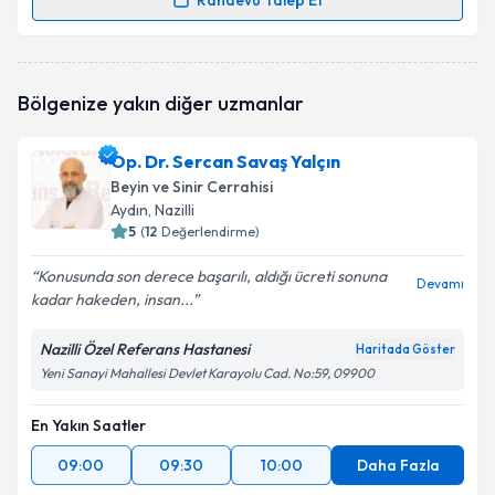
Randevu Talep Et
Randevu Takvimi Talebi
Op. Dr. Hakan Tetik
için randevu takvimi talebi
Bölgenize yakın diğer uzmanlar
oluşturun. Size bu uzmandan randevu almanız için bir
takvim hazırlandığında e-posta ile bilgilendireceğiz.
Op. Dr. Sercan Savaş Yalçın
E-posta Adresiniz
Beyin ve Sinir Cerrahisi
Aydın
, Nazilli
5
(
12
Değerlendirme)
Konusunda son derece başarılı, aldığı ücreti sonuna
Kişisel verilerimin işlenmesine ilişkin
Aydınlatma
Devamı
kadar hakeden, insan...
Metni
'ni okudum ve kişisel verilerimin belirtilen
kapsamda işlenmesini kabul ediyorum.
Nazilli Özel Referans Hastanesi
Haritada Göster
Yeni Sanayi Mahallesi Devlet Karayolu Cad. No:59, 09900
Takvim Talebini Gönder
En Yakın Saatler
09:00
09:30
10:00
Daha Fazla