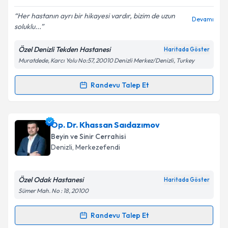
Her hastanın ayrı bir hikayesi vardır, bizim de uzun
Devamı
soluklu...
Kişisel verilerimin işlenmesine ilişkin
Aydınlatma
Metni
'ni okudum ve kişisel verilerimin belirtilen
Özel Denizli Tekden Hastanesi
Haritada Göster
kapsamda işlenmesini kabul ediyorum.
Muratdede, Karcı Yolu No:57, 20010 Denizli Merkez/Denizli, Turkey
Takvim Talebini Gönder
Randevu Talep Et
Randevu Takvimi Talebi
Prof. Dr. Bayram Çırak
için randevu takvimi talebi
Op. Dr. Khassan Saıdazımov
oluşturun. Size bu uzmandan randevu almanız için bir
Beyin ve Sinir Cerrahisi
takvim hazırlandığında e-posta ile bilgilendireceğiz.
Denizli
, Merkezefendi
E-posta Adresiniz
Özel Odak Hastanesi
Haritada Göster
Sümer Mah. No : 18, 20100
Kişisel verilerimin işlenmesine ilişkin
Aydınlatma
Randevu Talep Et
Randevu Takvimi Talebi
Metni
'ni okudum ve kişisel verilerimin belirtilen