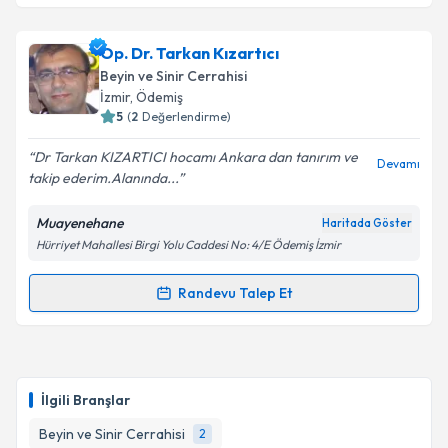
kapsamda işlenmesini kabul ediyorum.
Op. Dr. Khassan Saıdazımov
için randevu takvimi
Op. Dr. Tarkan Kızartıcı
talebi oluşturun. Size bu uzmandan randevu almanız
Takvim Talebini Gönder
Beyin ve Sinir Cerrahisi
için bir takvim hazırlandığında e-posta ile
İzmir
, Ödemiş
bilgilendireceğiz.
5
(
2
Değerlendirme)
E-posta Adresiniz
Dr Tarkan KIZARTICI hocamı Ankara dan tanırım ve
Devamı
takip ederim.Alanında...
Muayenehane
Haritada Göster
Hürriyet Mahallesi Birgi Yolu Caddesi No: 4/E Ödemiş İzmir
Kişisel verilerimin işlenmesine ilişkin
Aydınlatma
Metni
'ni okudum ve kişisel verilerimin belirtilen
kapsamda işlenmesini kabul ediyorum.
Randevu Talep Et
Randevu Takvimi Talebi
Takvim Talebini Gönder
Op. Dr. Tarkan Kızartıcı
için randevu takvimi talebi
oluşturun. Size bu uzmandan randevu almanız için bir
İlgili Branşlar
takvim hazırlandığında e-posta ile bilgilendireceğiz.
Beyin ve Sinir Cerrahisi
2