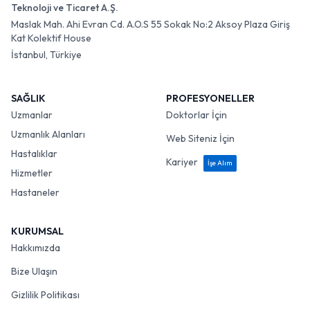
Teknoloji ve Ticaret A.Ş.
Maslak Mah. Ahi Evran Cd. A.O.S 55 Sokak No:2 Aksoy Plaza Giriş
Kat Kolektif House
İstanbul, Türkiye
SAĞLIK
PROFESYONELLER
Uzmanlar
Doktorlar İçin
Uzmanlık Alanları
Web Siteniz İçin
Hastalıklar
Kariyer
İşe Alım
Hizmetler
Hastaneler
KURUMSAL
Hakkımızda
Bize Ulaşın
Gizlilik Politikası