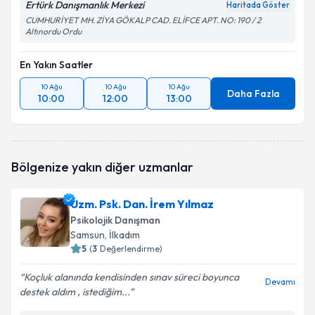
Ertürk Danışmanlık Merkezi
Haritada Göster
CUMHURİYET MH. ZİYA GÖKALP CAD. ELİFCE APT. NO: 190 / 2
Altınordu Ordu
En Yakın Saatler
10 Ağu
10 Ağu
10 Ağu
Daha Fazla
10:00
12:00
13:00
Bölgenize yakın diğer uzmanlar
Uzm. Psk. Dan. İrem Yılmaz
Psikolojik Danışman
Samsun
, İlkadım
5
(
3
Değerlendirme)
Koçluk alanında kendisinden sınav süreci boyunca
Devamı
destek aldım , istediğim...