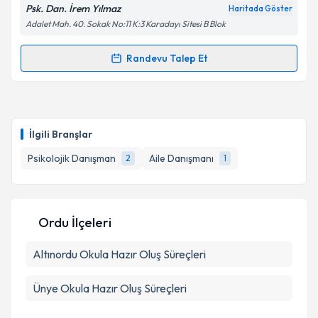
Psk. Dan. İrem Yılmaz
Haritada Göster
Adalet Mah. 40. Sokak No:11 K:3 Karadayı Sitesi B Blok
Randevu Talep Et
Randevu Takvimi Talebi
Uzm. Psk. Dan. İrem Yılmaz
için randevu takvimi
talebi oluşturun. Size bu uzmandan randevu almanız
İlgili Branşlar
için bir takvim hazırlandığında e-posta ile
bilgilendireceğiz.
Psikolojik Danışman
Aile Danışmanı
2
1
E-posta Adresiniz
Ordu İlçeleri
Altınordu
Kişisel verilerimin işlenmesine ilişkin
Okula Hazır Oluş Süreçleri
Aydınlatma
Metni
'ni okudum ve kişisel verilerimin belirtilen
kapsamda işlenmesini kabul ediyorum.
Ünye
Okula Hazır Oluş Süreçleri