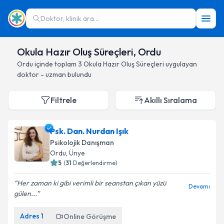
Doktor, klinik ara...
Okula Hazır Oluş Süreçleri, Ordu
Ordu
içinde toplam
3
Okula Hazır Oluş Süreçleri
uygulayan
doktor - uzman bulundu
Filtrele
Akıllı Sıralama
Psk. Dan. Nurdan Işık
Psikolojik Danışman
Ordu
, Ünye
5
(
31
Değerlendirme)
Her zaman ki gibi verimli bir seanstan çıkan yüzü
Devamı
gülen...
Adres
1
Online Görüşme