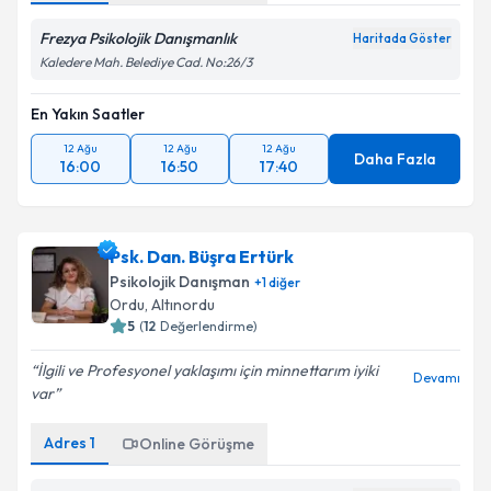
Frezya Psikolojik Danışmanlık
Haritada Göster
Kaledere Mah. Belediye Cad. No:26/3
En Yakın Saatler
12 Ağu
12 Ağu
12 Ağu
Daha Fazla
16:00
16:50
17:40
Psk. Dan. Büşra Ertürk
Psikolojik Danışman
+
1
diğer
Ordu
, Altınordu
5
(
12
Değerlendirme)
İlgili ve Profesyonel yaklaşımı için minnettarım iyiki
Devamı
var
Adres
1
Online Görüşme