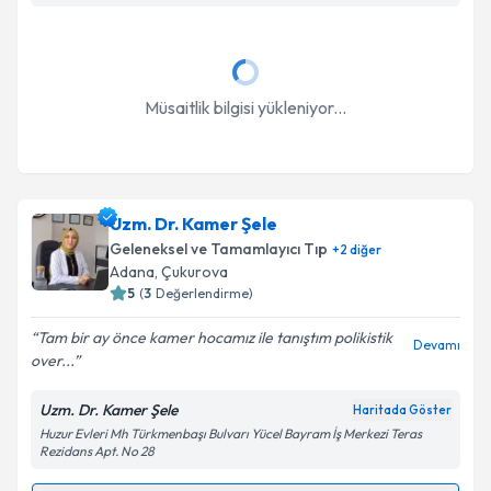
Takvim Talebini Gönder
Müsaitlik bilgisi yükleniyor...
Uzm. Dr. Kamer Şele
Geleneksel ve Tamamlayıcı Tıp
+
2
diğer
Adana
, Çukurova
5
(
3
Değerlendirme)
Tam bir ay önce kamer hocamız ile tanıştım polikistik
Devamı
over...
Uzm. Dr. Kamer Şele
Haritada Göster
Huzur Evleri Mh Türkmenbaşı Bulvarı Yücel Bayram İş Merkezi Teras
Rezidans Apt. No 28