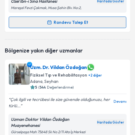
Özel İbn-i Sina Hastanesi
Haritada Göster
Mareşal Fevzi Çakmak, Musa Şahin Blv. No:2,
Randevu Talep Et
Randevu Takvimi Talebi
Uzm. Dr. Fatih Mehmethan Paşaosmanoğlu
için
Bölgenize yakın diğer uzmanlar
randevu takvimi talebi oluşturun. Size bu uzmandan
randevu almanız için bir takvim hazırlandığında e-
posta ile bilgilendireceğiz.
Uzm. Dr. Vildan Özdoğan
Fiziksel Tıp ve Rehabilitasyon
E-posta Adresiniz
+
2
diğer
Adana
, Seyhan
5
(
544
Değerlendirme)
Çok ilgili ve tecrübesi ile size güvende olduğunuzu, her
Devamı
Kişisel verilerimin işlenmesine ilişkin
Aydınlatma
türlü...
Metni
'ni okudum ve kişisel verilerimin belirtilen
kapsamda işlenmesini kabul ediyorum.
Uzman Doktor Vildan Özdoğan
Haritada Göster
Muayenehanesi
Gürselpaşa Mah 75648 Sk No 2/11 Ata İş Merkezi