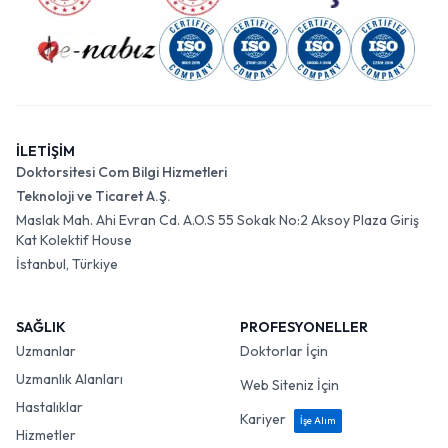
İLETİŞİM
Doktorsitesi Com Bilgi Hizmetleri
Teknoloji ve Ticaret A.Ş.
Maslak Mah. Ahi Evran Cd. A.O.S 55 Sokak No:2 Aksoy Plaza Giriş
Kat Kolektif House
İstanbul, Türkiye
SAĞLIK
PROFESYONELLER
Uzmanlar
Doktorlar İçin
Uzmanlık Alanları
Web Siteniz İçin
Hastalıklar
Kariyer
İşe Alım
Hizmetler