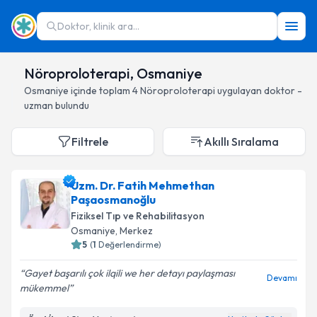
Doktor, klinik ara...
Nöroproloterapi, Osmaniye
Osmaniye
içinde toplam
4
Nöroproloterapi
uygulayan doktor -
uzman bulundu
Filtrele
Akıllı Sıralama
Uzm. Dr. Fatih Mehmethan
Paşaosmanoğlu
Fiziksel Tıp ve Rehabilitasyon
Osmaniye
, Merkez
5
(
1
Değerlendirme)
Gayet başarılı çok ilqili we her detayı paylaşması
Devamı
mükemmel