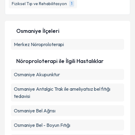
bilgilendireceğiz.
Fiziksel Tıp ve Rehabilitasyon
1
E-posta Adresiniz
Osmaniye İlçeleri
Merkez
Kişisel verilerimin işlenmesine ilişkin
Nöroproloterapi
Aydınlatma
Metni
'ni okudum ve kişisel verilerimin belirtilen
kapsamda işlenmesini kabul ediyorum.
Nöroproloterapi ile İlgili Hastalıklar
Osmaniye Akupunktur
Takvim Talebini Gönder
Osmaniye Antalgic Trak ile ameliyatsız bel fıtığı
tedavisi
Osmaniye Bel Ağrısı
Osmaniye Bel - Boyun Fıtığı