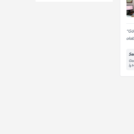
Alkol ve Madde Bağımlılığı
Ünvan
Bilişsel Davranışçı Terapi
Altını Islatma Problemi
Çocuk terapisi
ÇUKUROVA ÜNİVERSİTESİ
Anksiyete (Kaygı) Bozuklukları
Çocuklarda yeme bozukluğu
Gör
Uzm. Dr.
Anoreksiya
olabi
Çocuklarda zeka testi
Antisosyal Kişilik Bozukluğu
Dikkat Testleri
Se
Gaz
Asparger Bozukluğu /
İş 
Emdr terapi
Sendromu
Atipik Psikoz
Moxo testi
Bağımlılıklar
Otizm değerlendirme ölçeği
Baş Ağrıları
Psikoterapi
Wisc-r-çocuklar için zeka testi