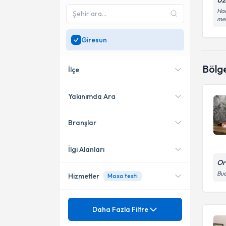
Uz
Hac
me
Giresun
Bölg
İlçe
Yakınımda Ara
Branşlar
Konumuma yakın uzmanları
Giresun
göster
İlgi Alanları
Or
Buc
Hizmetler
Moxo testi
Çocuk ve Ergen Psikiyatristi
Mezuniyet
Alkol Bağımlılığı
Daha Fazla Filtre