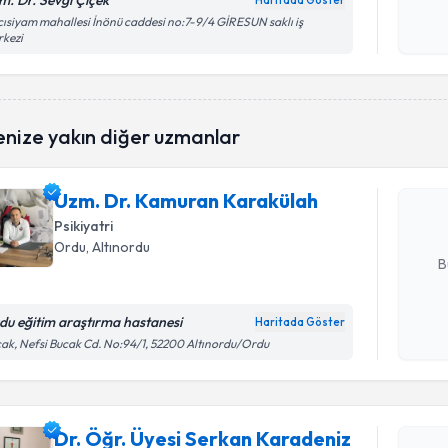
m. Dr. Sevgi Çiçek
Haritada Göster
Kişisel
ısiyam mahallesi İnönü caddesi no:7-9/4 GİRESUN saklı iş
rkezi
okudum
işlenm
Randevu T
enize yakın diğer uzmanlar
Uzm. Dr. 
oluşturun. 
Uzm. Dr. Kamuran Karakülah
hazırlandığ
Psikiyatri
E-posta Ad
Ordu
, Altınordu
B
du eğitim araştırma hastanesi
Haritada Göster
Kişisel
ak, Nefsi Bucak Cd. No:94/1, 52200 Altınordu/Ordu
okudum
Randevu T
işlenm
Dr. Öğr. Üyesi Serkan Karadeniz
Dr. Öğr. 