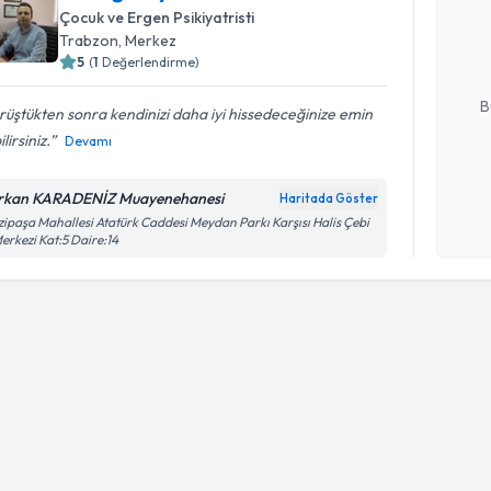
oluşturun. 
Çocuk ve Ergen Psikiyatristi
hazırlandığ
Trabzon
, Merkez
5
(
1
Değerlendirme)
E-posta Ad
B
üştükten sonra kendinizi daha iyi hissedeceğinize emin
lirsiniz.
Devamı
Kişisel
rkan KARADENİZ Muayenehanesi
Haritada Göster
okudum
ipaşa Mahallesi Atatürk Caddesi Meydan Parkı Karşısı Halis Çebi
işlenm
Merkezi Kat:5 Daire:14