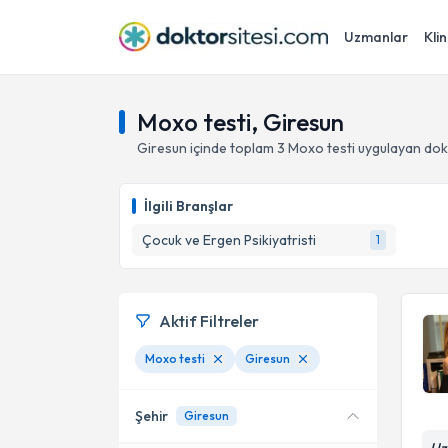
Uzmanlar
Klin
Moxo testi, Giresun
Giresun
içinde toplam
3
Moxo testi
uygulayan dok
İlgili Branşlar
Çocuk ve Ergen Psikiyatristi
1
Aktif Filtreler
Moxo testi
Giresun
Şehir
Giresun