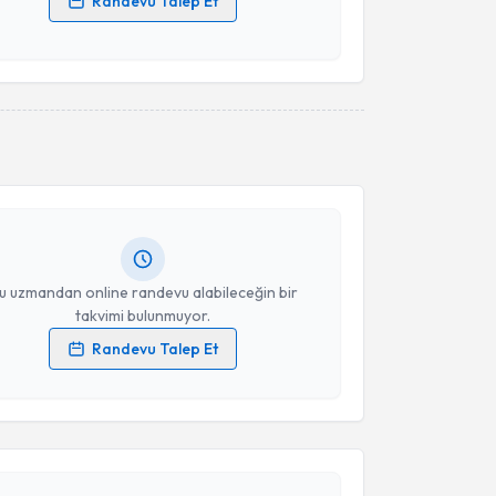
Randevu Talep Et
 verilerimin işlenmesine ilişkin
Aydınlatma Metni
'ni
 ve kişisel verilerimin belirtilen kapsamda
esini kabul ediyorum.
akvimi Talebi
Takvim Talebini Gönder
Kamuran Karakülah
için randevu takvimi talebi
Size bu uzmandan randevu almanız için bir takvim
ında e-posta ile bilgilendireceğiz.
resiniz
u uzmandan online randevu alabileceğin bir
takvimi bulunmuyor.
Randevu Talep Et
 verilerimin işlenmesine ilişkin
Aydınlatma Metni
'ni
 ve kişisel verilerimin belirtilen kapsamda
akvimi Talebi
esini kabul ediyorum.
Takvim Talebini Gönder
Üyesi Serkan Karadeniz
için randevu takvimi talebi