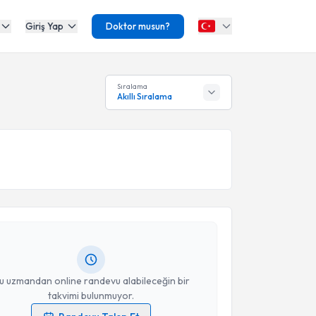
Giriş Yap
Doktor musun?
Sıralama
Akıllı Sıralama
akvimi Talebi
Sevgi Çiçek
için randevu takvimi talebi oluşturun. Size
 randevu almanız için bir takvim hazırlandığında e-
lgilendireceğiz.
resiniz
u uzmandan online randevu alabileceğin bir
takvimi bulunmuyor.