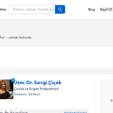
ikler
Blog
Kayıt Ol
tor - uzman bulundu
Randevu T
Uzm. Dr. 
bu uzmandan
Uzm. Dr. Sevgi Çiçek
posta ile bi
Çocuk ve Ergen Psikiyatristi
E-posta Ad
Giresun
, Giresun
B