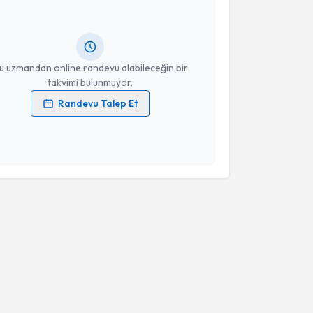
Size bu uzmandan randevu almanız için bir takvim
ında e-posta ile bilgilendireceğiz.
resiniz
u uzmandan online randevu alabileceğin bir
takvimi bulunmuyor.
Randevu Talep Et
 verilerimin işlenmesine ilişkin
Aydınlatma Metni
'ni
 ve kişisel verilerimin belirtilen kapsamda
esini kabul ediyorum.
Takvim Talebini Gönder