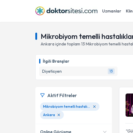
Uzmanlar
Klin
Mikrobiyom temelli hastalıkl
Ankara
içinde toplam
13
Mikrobiyom temelli hasta
İlgili Branşlar
Diyetisyen
13
Aktif Filtreler
Mikrobiyom temelli hastalıklarda beslenme tedavisi
Ankara
Gül
Online Görüşme