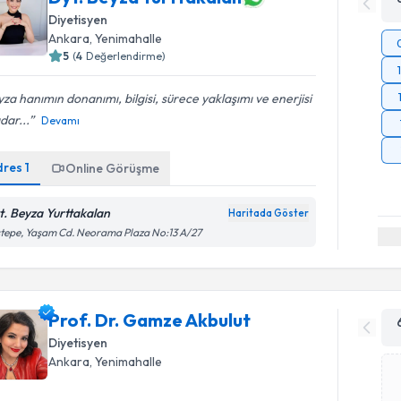
Diyetisyen
Ankara
, Yenimahalle
5
(
4
Değerlendirme)
za hanımın donanımı, bilgisi, sürece yaklaşımı ve enerjisi
dar...
Devamı
dres
1
Online Görüşme
t. Beyza Yurttakalan
Haritada Göster
tepe, Yaşam Cd. Neorama Plaza No:13 A/27
Prof. Dr. Gamze Akbulut
Diyetisyen
Ankara
, Yenimahalle