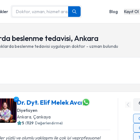
ikler
Blog
Kayıt Ol
arda beslenme tedavisi, Ankara
lıklarda beslenme tedavisi
uygulayan doktor - uzman bulundu
Dr. Dyt. Elif Melek Avcı
Diyetisyen
Ankara
, Çankaya
5
(
1129
Değerlendirme)
er yüzlü ve olumlu yaklaşımı ile çok iyi veprpfesuonel