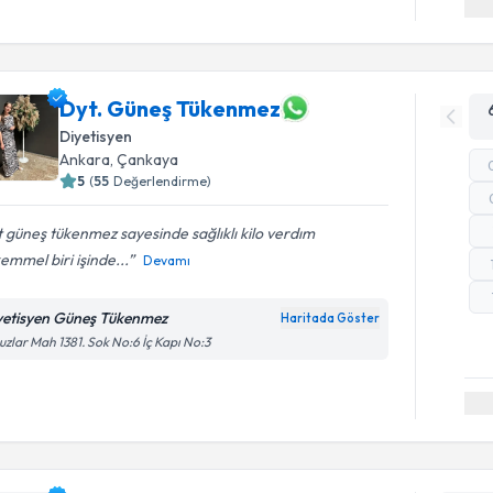
Dyt. Güneş Tükenmez
Diyetisyen
Ankara
, Çankaya
5
(
55
Değerlendirme)
 güneş tükenmez sayesinde sağlıklı kilo verdım
mmel biri işinde...
Devamı
yetisyen Güneş Tükenmez
Haritada Göster
zlar Mah 1381. Sok No:6 İç Kapı No:3
Randevu T
Dyt. Gökce
Size bu uzm