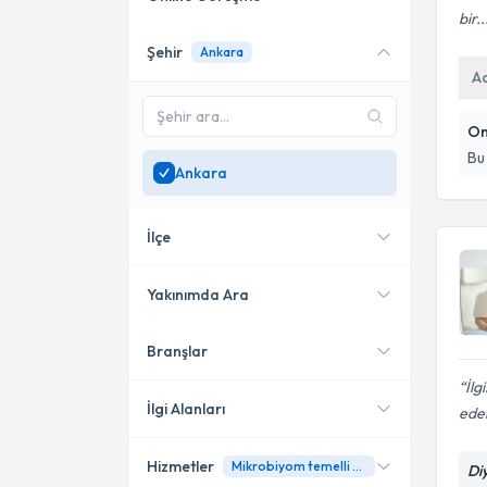
bir..
Şehir
Ankara
Online danışmanlık sunan
A
uzmanları göster
Sadece
Ankara
bölgesinde
On
uzman ara
Bu
Ankara
İlçe
Yakınımda Ara
Branşlar
Konumuma yakın uzmanları
Çankaya
göster
İlg
Yenimahalle
İlgi Alanları
ede
Altındağ
Hizmetler
Mikrobiyom temelli hastalıklarda beslenme tedavisi
Di
Diyetisyen