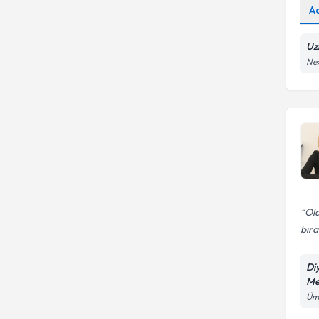
A
Uz
Nex
Old
bır
Di
Me
Ümi