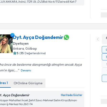
UX ANKARA, İnönü, 1729. Sk. D:2 Blok No:4/11 Daire:68 Kat:7
Dyt. Ayça Doğandemir
Diyetisyen
Ankara
, Gölbaşı
5
(
35
Değerlendirme)
ha önce de beslenme danışmanlığı almıştım ancak Ayça
m’ın ilgisi,...
Devamı
dres
1
Online Görüşme
t. Ayça Doğandemir
Haritada Göster
ılcaşar Mahallesi İncek Şehit Savcı Mehmet Selim Kiraz Bulvarı
man İş Merkezi No 260 /14