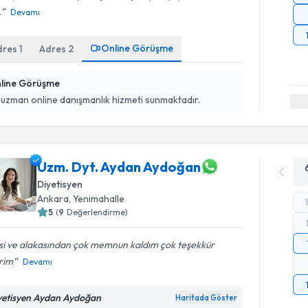
.
Devamı
Online Görüşme
dres
1
Adres
2
line Görüşme
 uzman online danışmanlık hizmeti sunmaktadır.
Uzm. Dyt. Aydan Aydoğan
Diyetisyen
Ankara
, Yenimahalle
5
(
9
Değerlendirme)
isi ve alakasından çok memnun kaldım çok teşekkür
rim
Devamı
yetisyen Aydan Aydoğan
Haritada Göster