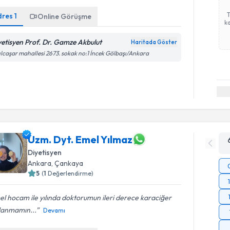
dres
1
Online Görüşme
ka
yetisyen Prof. Dr. Gamze Akbulut
Haritada Göster
ılcaşar mahallesi 2673. sokak no:1 İncek Gölbaşı/Ankara
Uzm. Dyt. Emel Yılmaz
Diyetisyen
Ankara
, Çankaya
5
(
1
Değerlendirme)
l hocam ile yılında doktorumun ileri derece karaciğer
lanmamın...
Devamı