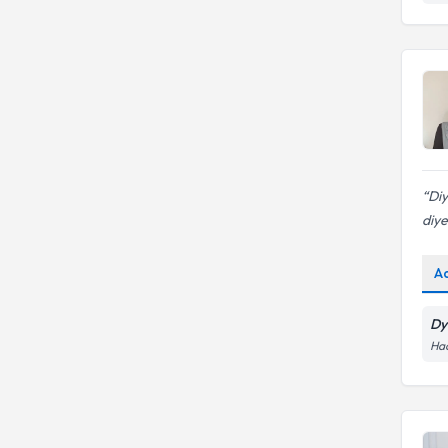
hastalıklarında beslenme
Aralıklı oruç diyeti
KIRIKKALE ÜNIVERSITESI
Sağlık Bilimleri Üniversitesi
Diy
diye
A
Dy
Hac