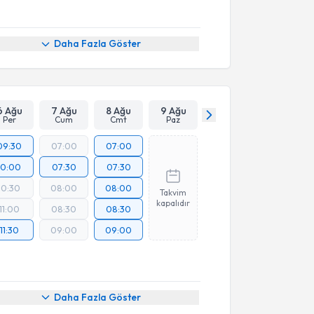
Daha Fazla Göster
6 Ağu
7 Ağu
8 Ağu
9 Ağu
Per
Cum
Cmt
Paz
09:30
07:00
07:00
10:00
07:30
07:30
10:30
08:00
08:00
Takvim
kapalıdır
11:00
08:30
08:30
11:30
09:00
09:00
Daha Fazla Göster