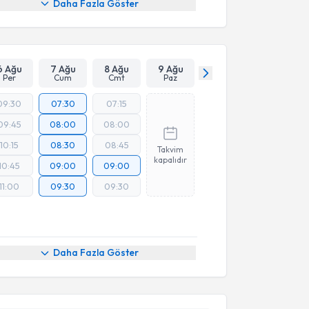
Daha Fazla Göster
6 Ağu
7 Ağu
8 Ağu
9 Ağu
Per
Cum
Cmt
Paz
09:30
07:30
07:15
09:45
08:00
08:00
10:15
08:30
08:45
Takvim
kapalıdır
10:45
09:00
09:00
11:00
09:30
09:30
akvimi Talebi
Daha Fazla Göster
 Hilal Erbul
için randevu takvimi talebi oluşturun.
andan randevu almanız için bir takvim