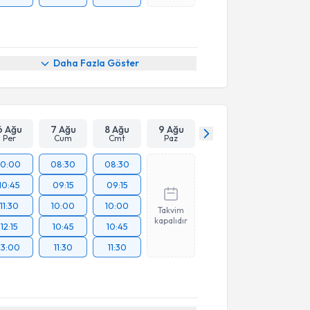
Daha Fazla Göster
6 Ağu
7 Ağu
8 Ağu
9 Ağu
Per
Cum
Cmt
Paz
10:00
08:30
08:30
10:45
09:15
09:15
11:30
10:00
10:00
Takvim
kapalıdır
12:15
10:45
10:45
13:00
11:30
11:30