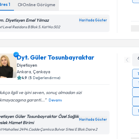
dres
1
Online Görüşme
m. Diyetisyen Emel Yılmaz
Haritada Göster
t Level Rezidans B Blok 5. Kat No:502
Dyt. Güler Tosunbayraktar
Diyetisyen
Ankara
, Çankaya
4.9
(
5
Değerlendirme)
ukça ilgili ve işini seven, sonuç almadan sizi
akmayacagına garanti...
Devamı
yetisyen Güler Tosunbayraktar Özel Sağlık
Haritada Göster
slek Hizmet Birimi
t Mahallesi 2494.Cadde Çamlıca Bulvar Sitesi E Blok Daire 2