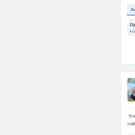
A
Di
Kız
Eme
yağ