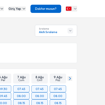
Giriş Yap
Doktor musun?
Sıralama
Akıllı Sıralama
6 Ağu
7 Ağu
8 Ağu
9 Ağu
Per
Cum
Cmt
Paz
09:30
07:45
07:45
07:45
09:45
08:00
08:00
08:00
10:00
08:15
08:15
08:15