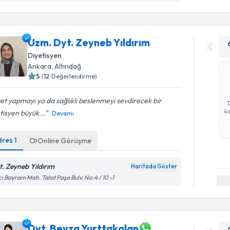
Uzm. Dyt. Zeyneb Yıldırım
Diyetisyen
Ankara
, Altındağ
5
(
12
Değerlendirme)
et yapmayı ya da sağlıklı beslenmeyi sevdirecek bir
ka
tisyen büyük...
Devamı
dres
1
Online Görüşme
t. Zeyneb Yıldırım
Haritada Göster
ı Bayram Mah. Talat Paşa Bulv. No:4 / 10 -1
Dyt. Beyza Yurttakalan