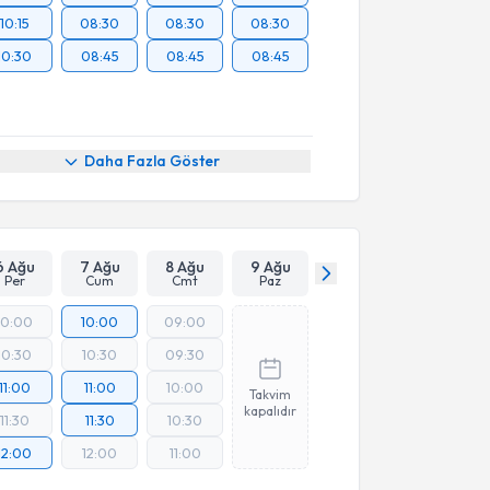
10:15
08:30
08:30
08:30
10:30
08:45
08:45
08:45
Daha Fazla Göster
6 Ağu
7 Ağu
8 Ağu
9 Ağu
Per
Cum
Cmt
Paz
10:00
10:00
09:00
10:30
10:30
09:30
11:00
11:00
10:00
Takvim
kapalıdır
11:30
11:30
10:30
12:00
12:00
11:00