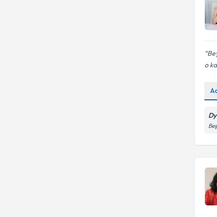
Bey
o ka
A
Dy
Beş