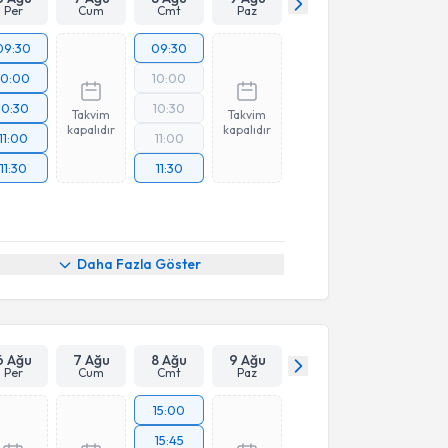
Per
Cum
Cmt
Paz
09:30
09:30
10:00
10:00
10:30
10:30
Takvim
Takvim
kapalıdır
kapalıdır
11:00
11:00
11:30
11:30
Daha Fazla Göster
6 Ağu
7 Ağu
8 Ağu
9 Ağu
Per
Cum
Cmt
Paz
15:00
15:45