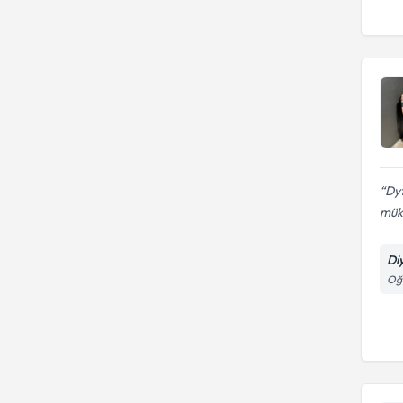
Dyt
müke
Di
Oğu