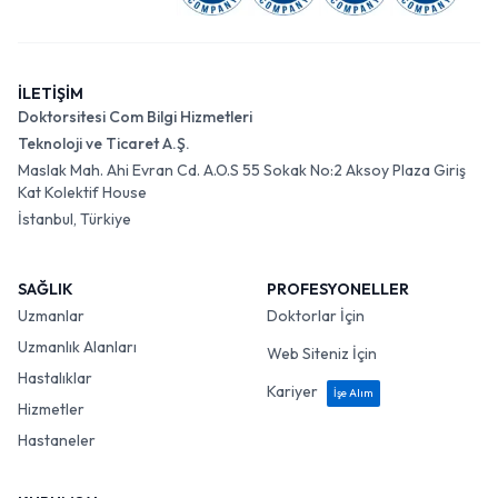
İLETİŞİM
Doktorsitesi Com Bilgi Hizmetleri
Teknoloji ve Ticaret A.Ş.
Maslak Mah. Ahi Evran Cd. A.O.S 55 Sokak No:2 Aksoy Plaza Giriş
Kat Kolektif House
İstanbul, Türkiye
SAĞLIK
PROFESYONELLER
Uzmanlar
Doktorlar İçin
Uzmanlık Alanları
Web Siteniz İçin
Hastalıklar
Kariyer
İşe Alım
Hizmetler
Hastaneler