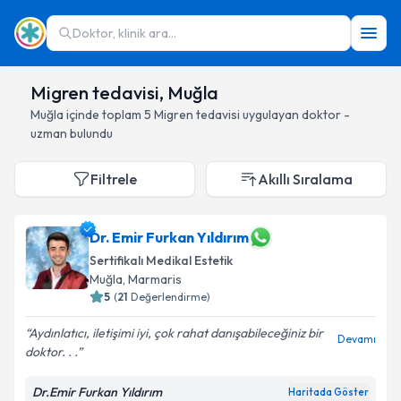
Doktor, klinik ara...
Migren tedavisi, Muğla
Muğla
içinde toplam
5
Migren tedavisi
uygulayan doktor -
uzman bulundu
Filtrele
Akıllı Sıralama
Dr. Emir Furkan Yıldırım
Sertifikalı Medikal Estetik
Muğla
, Marmaris
5
(
21
Değerlendirme)
Aydınlatıcı, iletişimi iyi, çok rahat danışabileceğiniz bir
Devamı
doktor. . .
Dr.Emir Furkan Yıldırım
Haritada Göster