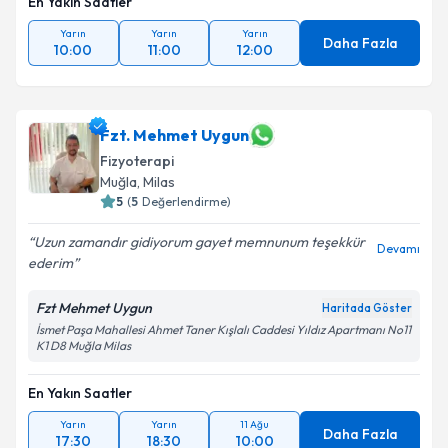
En Yakın Saatler
Yarın
Yarın
Yarın
Daha Fazla
10:00
11:00
12:00
Fzt. Mehmet Uygun
Fizyoterapi
Muğla
, Milas
5
(
5
Değerlendirme)
Uzun zamandır gidiyorum gayet memnunum teşekkür
Devamı
ederim
Fzt Mehmet Uygun
Haritada Göster
İsmet Paşa Mahallesi Ahmet Taner Kışlalı Caddesi Yıldız Apartmanı No11
K1 D8 Muğla Milas
En Yakın Saatler
Yarın
Yarın
11 Ağu
Daha Fazla
17:30
18:30
10:00