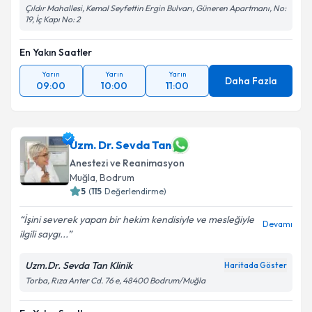
Çıldır Mahallesi, Kemal Seyfettin Ergin Bulvarı, Güneren Apartmanı, No:
19, İç Kapı No: 2
En Yakın Saatler
Yarın
Yarın
Yarın
Daha Fazla
09:00
10:00
11:00
Uzm. Dr. Sevda Tan
Anestezi ve Reanimasyon
Muğla
, Bodrum
5
(
115
Değerlendirme)
İşini severek yapan bir hekim kendisiyle ve mesleğiyle
Devamı
ilgili saygı...
Uzm.Dr. Sevda Tan Klinik
Haritada Göster
Torba, Rıza Anter Cd. 76 e, 48400 Bodrum/Muğla