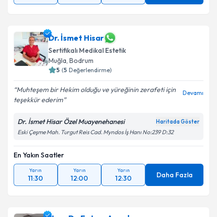
Dr. İsmet Hisar
Sertifikalı Medikal Estetik
Muğla
, Bodrum
5
(
5
Değerlendirme)
Muhteşem bir Hekim olduğu ve yüreğinin zerafeti için
Devamı
teşekkür ederim
Dr. İsmet Hisar Özel Muayenehanesi
Haritada Göster
Eski Çeşme Mah. Turgut Reis Cad. Myndos İş Hanı No:239 D:32
En Yakın Saatler
Yarın
Yarın
Yarın
Daha Fazla
11:30
12:00
12:30