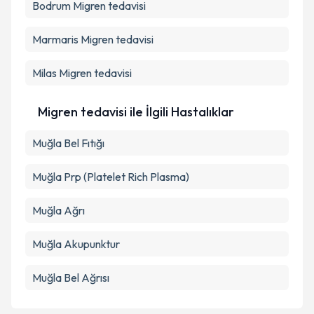
Bodrum
Metni
Migren tedavisi
'ni okudum ve kişisel verilerimin belirtilen
kapsamda işlenmesini kabul ediyorum.
Marmaris
Migren tedavisi
Takvim Talebini Gönder
Milas
Migren tedavisi
Migren tedavisi ile İlgili Hastalıklar
Muğla Bel Fıtığı
Muğla Prp (Platelet Rich Plasma)
Muğla Ağrı
Muğla Akupunktur
Muğla Bel Ağrısı