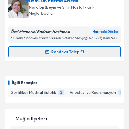
Uzm. Dr. Fatma Arıcak
Nöroloji (Beyin ve Sinir Hastalıkları)
Muğla
, Bodrum
Özel Memorial Bodrum Hastanesi
Haritada Göster
Müskebi Mahallesi Kapuz Caddesi Ortakent Kavşağı No:2/2 İç Kapı No:1
Randevu Talep Et
Randevu Takvimi Talebi
Uzm. Dr. Fatma Arıcak
için randevu takvimi talebi
oluşturun. Size bu uzmandan randevu almanız için bir
İlgili Branşlar
takvim hazırlandığında e-posta ile bilgilendireceğiz.
Sertifikalı Medikal Estetik
Anestezi ve Reanimasyon
2
1
E-posta Adresiniz
Muğla İlçeleri
Kişisel verilerimin işlenmesine ilişkin
Aydınlatma