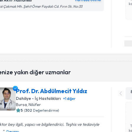
el Aktif Hastanesi
Haritada Göster
ka
zi Çakmak Mh. Şehit Ömer Faydalı Cd. Fırın Sk. No:33
enize yakın diğer uzmanlar
Prof. Dr. Abdülmecit Yıldız
Dahiliye - İç Hastalıkları
+
1
diğer
Bursa
, Nilüfer
5
(
302
Değerlendirme)
tor bey ilgili, yapıcı ve bilgilendirici. Teşhis ve tedaviyle
ka
...
Devamı