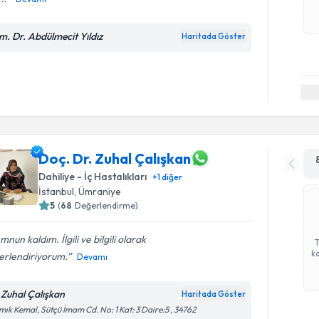
m. Dr. Abdülmecit Yıldız
Haritada Göster
Doç. Dr. Zuhal Çalışkan
Dahiliye - İç Hastalıkları
+
1
diğer
İstanbul
, Ümraniye
5
(
68
Değerlendirme)
nun kaldım. İlgili ve bilgili olarak
ka
erlendiriyorum.
Devamı
 Zuhal Çalışkan
Haritada Göster
ık Kemal, Sütçü İmam Cd. No: 1 Kat: 3 Daire:5 , 34762