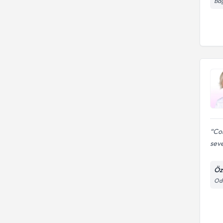
Bağ
Cok
seve
Öz
Odu