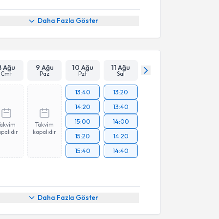
Daha Fazla Göster
8 Ağu
9 Ağu
10 Ağu
11 Ağu
Cmt
Paz
Pzt
Sal
13:40
13:20
14:20
13:40
15:00
14:00
Takvim
Takvim
palıdır
kapalıdır
15:20
14:20
15:40
14:40
Daha Fazla Göster