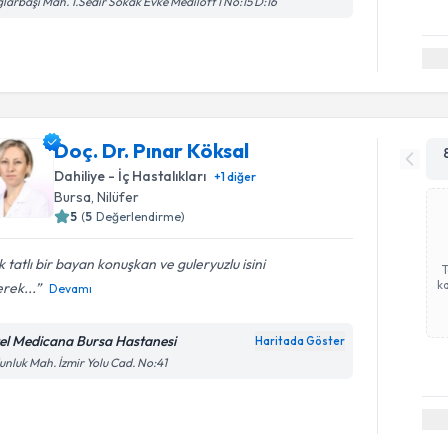
larbaşı Mah. 1.Sedir Sokak Evke Mediloft 1 No:15 D:16
Doç. Dr. Pınar Köksal
Dahiliye - İç Hastalıkları
+
1
diğer
Bursa
, Nilüfer
5
(
5
Değerlendirme)
 tatlı bir bayan konuşkan ve guleryuzlu isini
ka
rek...
Devamı
el Medicana Bursa Hastanesi
Haritada Göster
nluk Mah. İzmir Yolu Cad. No:41