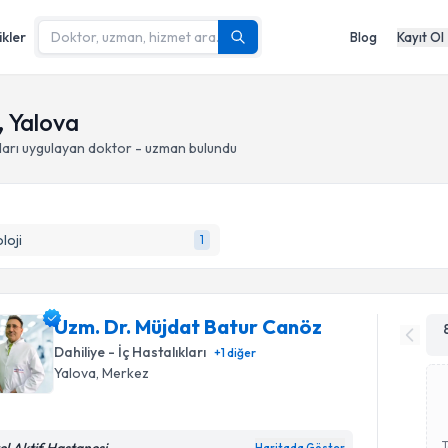
ikler
Blog
Kayıt Ol
, Yalova
ları
uygulayan doktor - uzman bulundu
loji
1
Uzm. Dr. Müjdat Batur Canöz
Dahiliye - İç Hastalıkları
+
1
diğer
Yalova
, Merkez