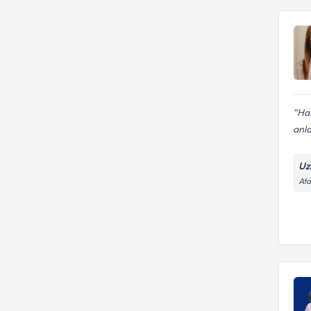
Has
anla
Uz
Ata