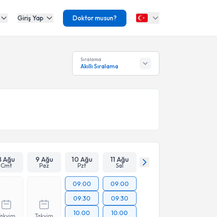
Giriş Yap
Doktor musun?
Sıralama
Akıllı Sıralama
8 Ağu
9 Ağu
10 Ağu
11 Ağu
Cmt
Paz
Pzt
Sal
09:00
09:00
09:30
09:30
10:00
10:00
Takvim
Takvim