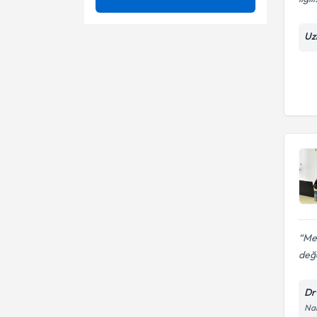
Üstü Bezi Yetmezliği)
Adrenal bez hastalıkları
Ünvan
24 saat tansiyon holter
Uz
Ağız Kokusu (Halitosis)
Abdominal parasentez
Ege Üniversitesi Tıp Fakültesi
Ağız Kuruluğu (Kserostomi)
Abdominal ultrasonografi
Uzm. Dr.
Ağızda Kötü Tat Hissi
Afp kan testi(alfa-fetoprotein
kan testi)
Ağrı
Ağız kuruluğu (kserostomi)
tedavisi
Ağrı Tedavisi
Anal fistül
Ailesel Akdeniz Ateşi (Fmf)
Anemi tanı ve tedavisi
Akciğer Embolisi (Akciğer Pıhtı
Anemi tedavisi ve takibi
Mem
Atması, Pulmoner Emboli)
değ
Akciğer Kanseri
Anksiyete bozukluğu
Dr
Anti-ccp(sitrülin antikoru)
Nam