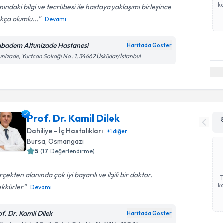
ka
nındaki bilgi ve tecrübesi ile hastaya yaklaşımı birleşince
kça olumlu...
Devamı
ıbadem Altunizade Hastanesi
Haritada Göster
unizade, Yurtcan Sokağı No : 1, 34662 Üsküdar/İstanbul
Prof. Dr. Kamil Dilek
Dahiliye - İç Hastalıkları
+
1
diğer
Bursa
, Osmangazi
5
(
17
Değerlendirme)
çekten alanında çok iyi başarılı ve ilgili bir doktor.
ka
ekkürler
Devamı
of. Dr. Kamil Dilek
Haritada Göster