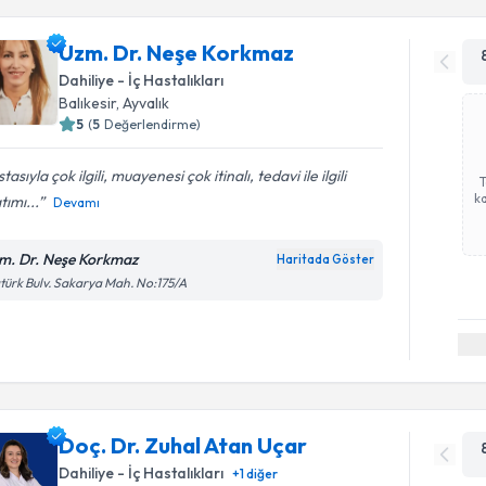
Uzm. Dr. Neşe Korkmaz
Dahiliye - İç Hastalıkları
Balıkesir
, Ayvalık
5
(
5
Değerlendirme)
tasıyla çok ilgili, muayenesi çok itinalı, tedavi ile ilgili
ka
tımı...
Devamı
m. Dr. Neşe Korkmaz
Haritada Göster
türk Bulv. Sakarya Mah. No:175/A
Doç. Dr. Zuhal Atan Uçar
Dahiliye - İç Hastalıkları
+
1
diğer