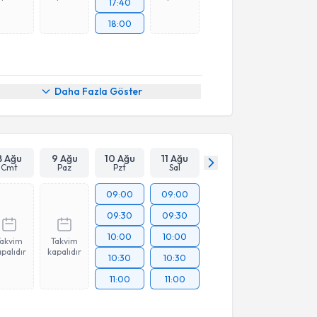
17:40
18:00
Daha Fazla Göster
8 Ağu
9 Ağu
10 Ağu
11 Ağu
Cmt
Paz
Pzt
Sal
09:00
09:00
09:30
09:30
10:00
10:00
Takvim
Takvim
palıdır
kapalıdır
10:30
10:30
11:00
11:00