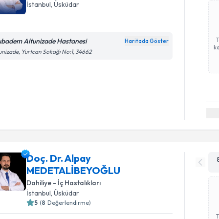
İstanbul
, Üsküdar
ıbadem Altunizade Hastanesi
Haritada Göster
ka
unizade, Yurtcan Sokağı No:1, 34662
Doç. Dr. Alpay
MEDETALİBEYOĞLU
Dahiliye - İç Hastalıkları
İstanbul
, Üsküdar
5
(
8
Değerlendirme)