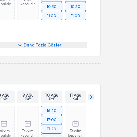
palıdır
kapalıdır
10:30
10:30
11:00
11:00
Daha Fazla Göster
8 Ağu
9 Ağu
10 Ağu
11 Ağu
Cmt
Paz
Pzt
Sal
16:40
17:00
17:20
Takvim
Takvim
Takvim
palıdır
kapalıdır
kapalıdır