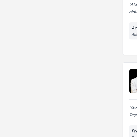
Ala
oldu
Ac
Alt
Ger
Teş
Pr