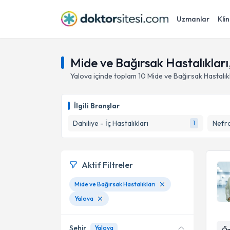
Uzmanlar
Klin
Mide ve Bağırsak Hastalıkları
Yalova
içinde toplam
10
Mide ve Bağırsak Hastalık
İlgili Branşlar
Dahiliye - İç Hastalıkları
Nefro
1
Aktif Filtreler
Mide ve Bağırsak Hastalıkları
Yalova
Şehir
Yalova