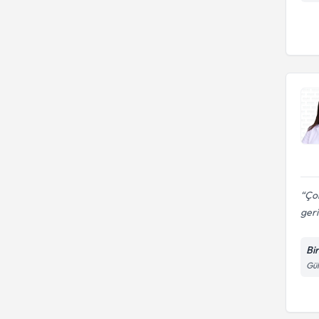
Çok
geri
Bi
Gül