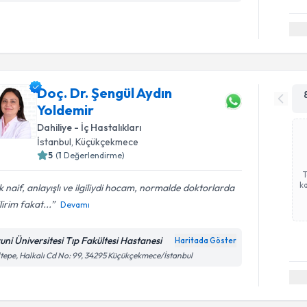
Doç. Dr. Şengül Aydın
Yoldemir
Dahiliye - İç Hastalıkları
İstanbul
, Küçükçekmece
5
(
1
Değerlendirme)
ka
 naif, anlayışlı ve ilgiliydi hocam, normalde doktorlarda
lirim fakat...
Devamı
runi Üniversitesi Tıp Fakültesi Hastanesi
Haritada Göster
tepe, Halkalı Cd No: 99, 34295 Küçükçekmece/İstanbul