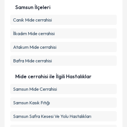
Samsun İlçeleri
Kişisel verilerimin işlenmesine ilişkin
Aydınlatma
Canik
Mide cerrahisi
Metni
'ni okudum ve kişisel verilerimin belirtilen
kapsamda işlenmesini kabul ediyorum.
İlkadım
Mide cerrahisi
Takvim Talebini Gönder
Atakum
Mide cerrahisi
Bafra
Mide cerrahisi
Mide cerrahisi ile İlgili Hastalıklar
Samsun Mide Cerrahisi
Samsun Kasık Fıtığı
Samsun Safra Kesesi Ve Yolu Hastalıkları