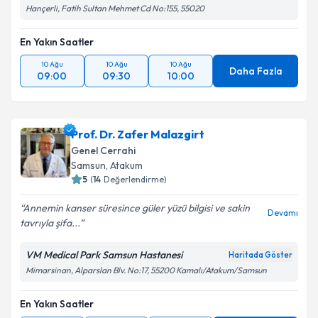
Hançerli, Fatih Sultan Mehmet Cd No:155, 55020
En Yakın Saatler
10 Ağu
10 Ağu
10 Ağu
Daha Fazla
09:00
09:30
10:00
Prof. Dr. Zafer Malazgirt
Genel Cerrahi
Samsun
, Atakum
5
(
14
Değerlendirme)
Annemin kanser süresince güler yüzü bilgisi ve sakin
Devamı
tavrıyla şifa...
VM Medical Park Samsun Hastanesi
Haritada Göster
Mimarsinan, Alparslan Blv. No:17, 55200 Kamalı/Atakum/Samsun
En Yakın Saatler