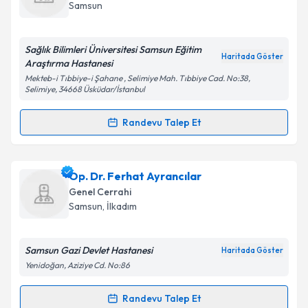
takvim hazırlandığında e-posta ile bilgilendireceğiz.
Samsun
E-posta Adresiniz
Sağlık Bilimleri Üniversitesi Samsun Eğitim
Haritada Göster
Araştırma Hastanesi
Mekteb-i Tıbbiye-i Şahane , Selimiye Mah. Tıbbiye Cad. No:38,
Selimiye, 34668 Üsküdar/İstanbul
Kişisel verilerimin işlenmesine ilişkin
Aydınlatma
Metni
'ni okudum ve kişisel verilerimin belirtilen
Randevu Talep Et
kapsamda işlenmesini kabul ediyorum.
Randevu Takvimi Talebi
Takvim Talebini Gönder
Dr. Alper Ceylan
için randevu takvimi talebi
Op. Dr. Ferhat Ayrancılar
oluşturun. Size bu uzmandan randevu almanız için bir
Genel Cerrahi
takvim hazırlandığında e-posta ile bilgilendireceğiz.
Samsun
, İlkadım
E-posta Adresiniz
Samsun Gazi Devlet Hastanesi
Haritada Göster
Yenidoğan, Aziziye Cd. No:86
Kişisel verilerimin işlenmesine ilişkin
Aydınlatma
Randevu Talep Et
Randevu Takvimi Talebi