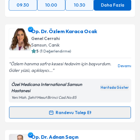
09:30
10:00
10:30
Daha Fazla
Op. Dr. Özlem Karaca Ocak
Genel Cerrahi
Samsun
, Canik
5
(
1
Değerlendirme)
Özlem hanıma safra kesesi tedavim için başvurdum.
Devamı
Güler yüzü, açıklayıcı...
Özel Medicana International Samsun
Haritada Göster
Hastanesi
Yeni Mah. Şehit Mesut Birinci Cad.No:85
Randevu Talep Et
Randevu Takvimi Talebi
Op. Dr. Özlem Karaca Ocak
için randevu takvimi
Op. Dr. Adnan Saçın