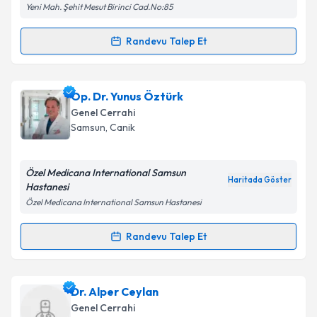
Yeni Mah. Şehit Mesut Birinci Cad.No:85
kapsamda işlenmesini kabul ediyorum.
Randevu Talep Et
Randevu Takvimi Talebi
Takvim Talebini Gönder
Op. Dr. Ali Arslan
için randevu takvimi talebi
Op. Dr. Yunus Öztürk
oluşturun. Size bu uzmandan randevu almanız için bir
Genel Cerrahi
takvim hazırlandığında e-posta ile bilgilendireceğiz.
Samsun
, Canik
E-posta Adresiniz
Özel Medicana International Samsun
Haritada Göster
Hastanesi
Özel Medicana International Samsun Hastanesi
Kişisel verilerimin işlenmesine ilişkin
Aydınlatma
Metni
'ni okudum ve kişisel verilerimin belirtilen
Randevu Talep Et
Randevu Takvimi Talebi
kapsamda işlenmesini kabul ediyorum.
Op. Dr. Yunus Öztürk
için randevu takvimi talebi
Dr. Alper Ceylan
Takvim Talebini Gönder
oluşturun. Size bu uzmandan randevu almanız için bir
Genel Cerrahi