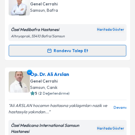
talebi oluşturun. Size bu uzmandan randevu almanız
Genel Cerrahi
için bir takvim hazırlandığında e-posta ile
Samsun
, Bafra
bilgilendireceğiz.
E-posta Adresiniz
Özel Medibafra Hastanesi
Haritada Göster
Altınyaprak, 55410 Bafra/Samsun
Randevu Talep Et
Randevu Takvimi Talebi
Kişisel verilerimin işlenmesine ilişkin
Aydınlatma
Metni
'ni okudum ve kişisel verilerimin belirtilen
kapsamda işlenmesini kabul ediyorum.
Op. Dr. Adnan Saçın
için randevu takvimi talebi
Op. Dr. Ali Arslan
oluşturun. Size bu uzmandan randevu almanız için bir
Genel Cerrahi
takvim hazırlandığında e-posta ile bilgilendireceğiz.
Takvim Talebini Gönder
Samsun
, Canik
5
(
2
Değerlendirme)
E-posta Adresiniz
Ali ARSLAN hocamın hastasına yaklaşımları nazik ve
Devamı
hastasıyla yakından...
Özel Medicana International Samsun
Kişisel verilerimin işlenmesine ilişkin
Aydınlatma
Haritada Göster
Hastanesi
Metni
'ni okudum ve kişisel verilerimin belirtilen