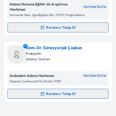
Adana Numune Eğitim Ve Araştırma
Haritada Göster
Hastanesi
Serinevler Mah., Ege Bağatur Blv., 01370 Yüreğir/Adana
Kişisel verilerimin işlenmesine ilişkin
Aydınlatma
Metni
'ni okudum ve kişisel verilerimin belirtilen
Randevu Talep Et
Randevu Takvimi Talebi
kapsamda işlenmesini kabul ediyorum.
Uzm. Dr. Yarkın Özenli
için randevu takvimi talebi
Uzm. Dr. Süreyya Işık Çoşkun
Takvim Talebini Gönder
oluşturun. Size bu uzmandan randevu almanız için bir
Psikiyatri
takvim hazırlandığında e-posta ile bilgilendireceğiz.
Adana
, Seyhan
E-posta Adresiniz
Acıbadem Adana Hastanesi
Haritada Göster
Döşeme, Cumhuriyet Cd. No:66, 01130
Kişisel verilerimin işlenmesine ilişkin
Aydınlatma
Randevu Talep Et
Randevu Takvimi Talebi
Metni
'ni okudum ve kişisel verilerimin belirtilen
kapsamda işlenmesini kabul ediyorum.
Uzm. Dr. Süreyya Işık Çoşkun
için randevu takvimi