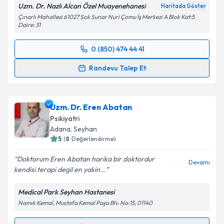
Uzm. Dr. Nazlı Alcan Özel Muayenehanesi
Haritada Göster
Çınarlı Mahallesi 61027 Sok Sunar Nuri Çomu İş Merkezi A Blok Kat:5
Daire: 31
0 (850) 474 44 41
Randevu Takvimi Talebi
Randevu Talep Et
Uzm. Dr. Nazlı Alcan
için randevu takvimi talebi
oluşturun. Size bu uzmandan randevu almanız için bir
Uzm. Dr. Eren Abatan
takvim hazırlandığında e-posta ile bilgilendireceğiz.
Psikiyatri
E-posta Adresiniz
Adana
, Seyhan
5
(
8
Değerlendirme)
Doktorum Eren Abatan harika bir doktordur
Devamı
kendisi.terapi degil en yakin...
Kişisel verilerimin işlenmesine ilişkin
Aydınlatma
Metni
'ni okudum ve kişisel verilerimin belirtilen
Medical Park Seyhan Hastanesi
kapsamda işlenmesini kabul ediyorum.
Namık Kemal, Mustafa Kemal Paşa Blv. No:15, 01140