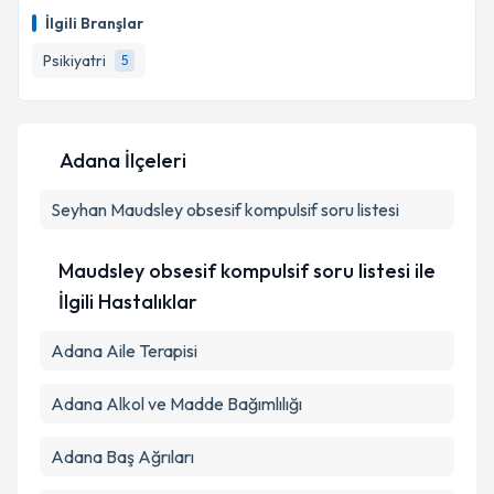
talebi oluşturun. Size bu uzmandan randevu almanız
Takvim Talebini Gönder
İlgili Branşlar
için bir takvim hazırlandığında e-posta ile
bilgilendireceğiz.
Psikiyatri
5
E-posta Adresiniz
Adana İlçeleri
Seyhan
Kişisel verilerimin işlenmesine ilişkin
Maudsley obsesif kompulsif soru listesi
Aydınlatma
Metni
'ni okudum ve kişisel verilerimin belirtilen
kapsamda işlenmesini kabul ediyorum.
Maudsley obsesif kompulsif soru listesi ile
İlgili Hastalıklar
Takvim Talebini Gönder
Adana Aile Terapisi
Adana Alkol ve Madde Bağımlılığı
Adana Baş Ağrıları