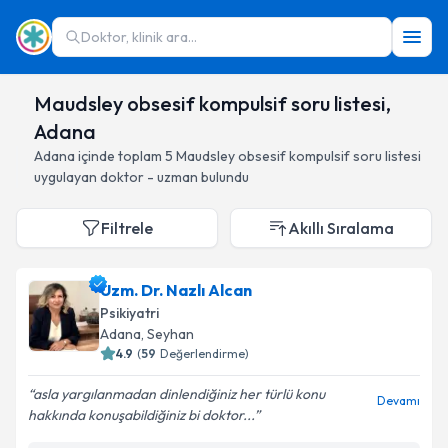
Doktor, klinik ara...
Maudsley obsesif kompulsif soru listesi,
Adana
Adana
içinde toplam
5
Maudsley obsesif kompulsif soru listesi
uygulayan doktor - uzman bulundu
Filtrele
Akıllı Sıralama
Uzm. Dr. Nazlı Alcan
Psikiyatri
Adana
, Seyhan
4.9
(
59
Değerlendirme)
asla yargılanmadan dinlendiğiniz her türlü konu
Devamı
hakkında konuşabildiğiniz bi doktor...