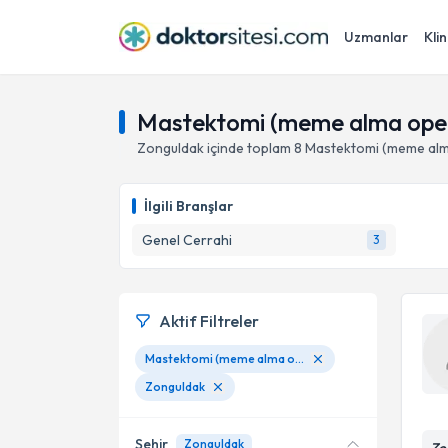
Uzmanlar
Klin
Mastektomi (meme alma oper
Zonguldak
içinde toplam
8
Mastektomi (meme al
İlgili Branşlar
Genel Cerrahi
3
Aktif Filtreler
Mastektomi (meme alma operasyonu)
Zonguldak
Şehir
Zonguldak