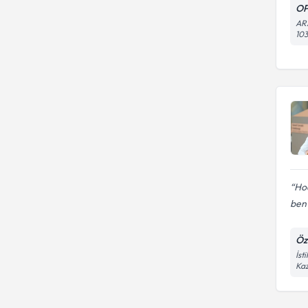
O
AR
10
Hoc
ben 
Öz
İst
Kaz