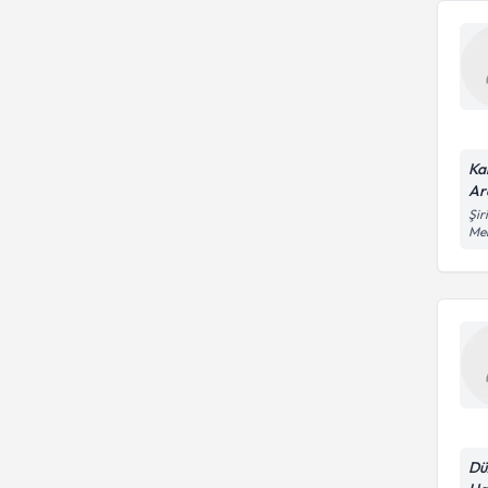
Ka
Ar
Şir
Me
Dü