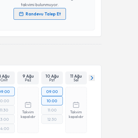
takvimi bulunmuyor.
Randevu Talep Et
 verilerimin işlenmesine ilişkin
Aydınlatma Metni
'ni
 ve kişisel verilerimin belirtilen kapsamda
esini kabul ediyorum.
Takvim Talebini Gönder
8 Ağu
9 Ağu
10 Ağu
11 Ağu
Cmt
Paz
Pzt
Sal
09:00
09:00
10:00
10:00
11:30
11:00
Takvim
Takvim
kapalıdır
kapalıdır
13:00
12:30
14:00