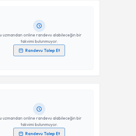
Nuriye Özder
için randevu takvimi talebi oluşturun.
andan randevu almanız için bir takvim
ında e-posta ile bilgilendireceğiz.
resiniz
u uzmandan online randevu alabileceğin bir
takvimi bulunmuyor.
Randevu Talep Et
 verilerimin işlenmesine ilişkin
Aydınlatma Metni
'ni
 ve kişisel verilerimin belirtilen kapsamda
akvimi Talebi
esini kabul ediyorum.
evlüt Pehlivan
için randevu takvimi talebi oluşturun.
Takvim Talebini Gönder
andan randevu almanız için bir takvim
ında e-posta ile bilgilendireceğiz.
resiniz
u uzmandan online randevu alabileceğin bir
takvimi bulunmuyor.
Randevu Talep Et