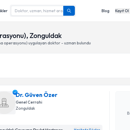
ikler
Blog
Kayıt Ol
asyonu), Zonguldak
ma operasyonu)
uygulayan doktor - uzman bulundu
Randevu T
Dr. Güven
uzmandan ra
Dr. Güven Özer
posta ile bi
Genel Cerrahi
E-posta Ad
Zonguldak
B