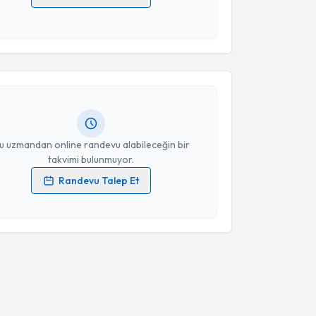
 verilerimin işlenmesine ilişkin
Aydınlatma Metni
'ni
akvimi Talebi
 ve kişisel verilerimin belirtilen kapsamda
esini kabul ediyorum.
Müslüm Ercüment Filik
için randevu takvimi talebi
Takvim Talebini Gönder
Size bu uzmandan randevu almanız için bir takvim
ında e-posta ile bilgilendireceğiz.
resiniz
u uzmandan online randevu alabileceğin bir
takvimi bulunmuyor.
Randevu Talep Et
 verilerimin işlenmesine ilişkin
Aydınlatma Metni
'ni
 ve kişisel verilerimin belirtilen kapsamda
esini kabul ediyorum.
Takvim Talebini Gönder