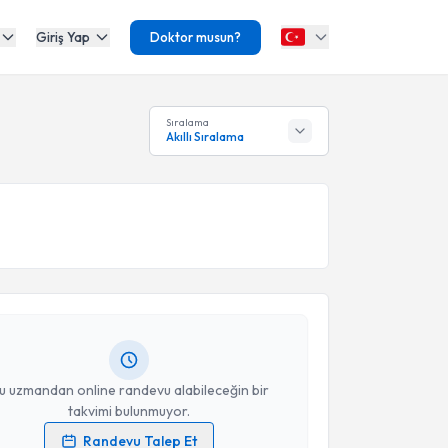
Giriş Yap
Doktor musun?
Sıralama
Akıllı Sıralama
akvimi Talebi
 Özer
için randevu takvimi talebi oluşturun. Size bu
ndevu almanız için bir takvim hazırlandığında e-
lgilendireceğiz.
resiniz
u uzmandan online randevu alabileceğin bir
takvimi bulunmuyor.
Randevu Talep Et