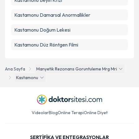
Kastamonu Beyin Krizi
Kastamonu Damarsal Anormallikler
Kastamonu Doğum Lekesi
Kastamonu Düz Röntgen Filmi
Ana Sayfa
Manyetik Rezonans Goruntuleme Mrg Mri
Kastamonu
Videolar
Blog
Online Terapi
Online Diyet
SERTİFİKA VE ENTEGRASYONLAR