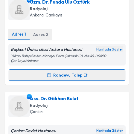
Uzm. Dr. Funda Ulu Öztürk
E-posta Adresiniz
Radyoloji
Ankara
, Çankaya
Adres
1
Kişisel verilerimin işlenmesine ilişkin
Adres
2
Aydınlatma
Metni
'ni okudum ve kişisel verilerimin belirtilen
kapsamda işlenmesini kabul ediyorum.
Başkent Üniversitesi Ankara Hastanesi
Haritada Göster
Yukarı Bahçelievler, Mareşal Fevzi Çakmak Cd. No:45, 06490
Çankaya/Ankara
Takvim Talebini Gönder
Randevu Talep Et
Randevu Takvimi Talebi
Uzm. Dr. Funda Ulu Öztürk
için randevu takvimi
Ass. Dr. Gökhan Bulut
talebi oluşturun. Size bu uzmandan randevu almanız
Radyoloji
için bir takvim hazırlandığında e-posta ile
Çankırı
bilgilendireceğiz.
E-posta Adresiniz
Çankırı Devlet Hastanesı
Haritada Göster