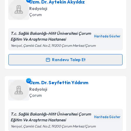
Dr. Recai Gökcan
için randevu takvimi talebi
Uzm. Dr. Aytekin Akyıldız
oluşturun. Size bu uzmandan randevu almanız için bir
Radyoloji
takvim hazırlandığında e-posta ile bilgilendireceğiz.
Çorum
E-posta Adresiniz
T.c. Sağlık Bakanlığı-Hitit Üniversitesi Çorum
Haritada Göster
Eğitim Ve Araştırma Hastanesi
Yeniyol, Çamlık Cad. No:2, 19200 Çorum Merkez/Çorum
Kişisel verilerimin işlenmesine ilişkin
Aydınlatma
Metni
'ni okudum ve kişisel verilerimin belirtilen
Randevu Talep Et
Randevu Takvimi Talebi
kapsamda işlenmesini kabul ediyorum.
Uzm. Dr. Aytekin Akyıldız
için randevu takvimi talebi
Uzm. Dr. Seyfettin Yıldırım
Takvim Talebini Gönder
oluşturun. Size bu uzmandan randevu almanız için bir
Radyoloji
takvim hazırlandığında e-posta ile bilgilendireceğiz.
Çorum
E-posta Adresiniz
T.c. Sağlık Bakanlığı-Hitit Üniversitesi Çorum
Haritada Göster
Eğitim Ve Araştırma Hastanesi
Yeniyol, Çamlık Cad. No:2, 19200 Çorum Merkez/Çorum