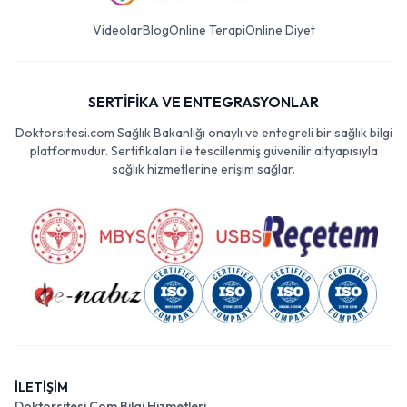
Videolar
Blog
Online Terapi
Online Diyet
SERTİFİKA VE ENTEGRASYONLAR
Doktorsitesi.com Sağlık Bakanlığı onaylı ve entegreli bir sağlık bilgi
platformudur. Sertifikaları ile tescillenmiş güvenilir altyapısıyla
sağlık hizmetlerine erişim sağlar.
İLETİŞİM
Doktorsitesi Com Bilgi Hizmetleri