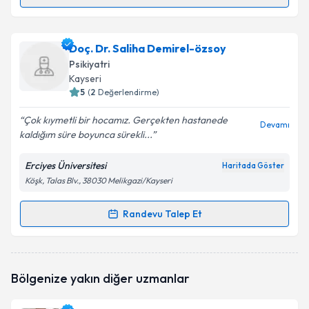
Randevu Takvimi Talebi
Uzm. Dr. Canan Kılıç
için randevu takvimi talebi
Doç. Dr. Saliha Demirel-özsoy
oluşturun. Size bu uzmandan randevu almanız için bir
Psikiyatri
takvim hazırlandığında e-posta ile bilgilendireceğiz.
Kayseri
5
(
2
Değerlendirme)
E-posta Adresiniz
Çok kıymetli bir hocamız. Gerçekten hastanede
Devamı
kaldığım süre boyunca sürekli...
Erciyes Üniversitesi
Haritada Göster
Kişisel verilerimin işlenmesine ilişkin
Aydınlatma
Köşk, Talas Blv., 38030 Melikgazi/Kayseri
Metni
'ni okudum ve kişisel verilerimin belirtilen
kapsamda işlenmesini kabul ediyorum.
Randevu Talep Et
Randevu Takvimi Talebi
Takvim Talebini Gönder
Doç. Dr. Saliha Demirel-özsoy
için randevu takvimi
Bölgenize yakın diğer uzmanlar
talebi oluşturun. Size bu uzmandan randevu almanız
için bir takvim hazırlandığında e-posta ile
bilgilendireceğiz.