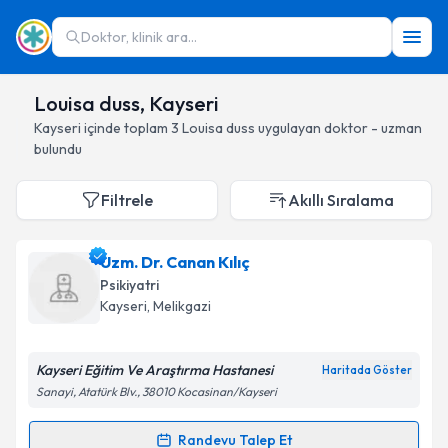
Doktor, klinik ara...
Louisa duss, Kayseri
Kayseri
içinde toplam
3
Louisa duss
uygulayan doktor - uzman
bulundu
Filtrele
Akıllı Sıralama
Uzm. Dr. Canan Kılıç
Psikiyatri
Kayseri
, Melikgazi
Kayseri Eğitim Ve Araştırma Hastanesi
Haritada Göster
Sanayi, Atatürk Blv., 38010 Kocasinan/Kayseri
Randevu Talep Et