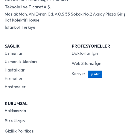
Teknoloji ve Ticaret A.Ş.
Maslak Mah. Ahi Evran Cd. A.O.S 55 Sokak No:2 Aksoy Plaza Giriş
Kat Kolektif House
İstanbul, Türkiye
SAĞLIK
PROFESYONELLER
Uzmanlar
Doktorlar İçin
Uzmanlık Alanları
Web Siteniz İçin
Hastalıklar
Kariyer
İşe Alım
Hizmetler
Hastaneler
KURUMSAL
Hakkımızda
Bize Ulaşın
Gizlilik Politikası