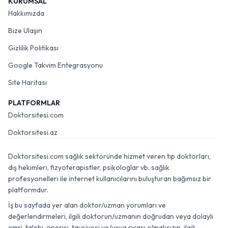
KURUMSAL
Hakkımızda
Bize Ulaşın
Gizlilik Politikası
Google Takvim Entegrasyonu
Site Haritası
PLATFORMLAR
Doktorsitesi.com
Doktorsitesi.az
Doktorsitesi.com sağlık sektöründe hizmet veren tıp doktorları,
diş hekimleri, fizyoterapistler, psikologlar vb. sağlık
profesyonelleri ile internet kullanıcılarını buluşturan bağımsız bir
platformdur.
İş bu sayfada yer alan doktor/uzman yorumları ve
değerlendirmeleri, ilgili doktorun/uzmanın doğrudan veya dolaylı
emri, talebi, önerisi, tavsiyesi ve/veya ricası olmaksızın, ilgili