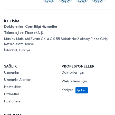
İLETİŞİM
Doktorsitesi Com Bilgi Hizmetleri
Teknoloji ve Ticaret A.Ş.
Maslak Mah. Ahi Evran Cd. A.O.S 55 Sokak No:2 Aksoy Plaza Giriş
Kat Kolektif House
İstanbul, Türkiye
SAĞLIK
PROFESYONELLER
Uzmanlar
Doktorlar İçin
Uzmanlık Alanları
Web Siteniz İçin
Hastalıklar
Kariyer
İşe Alım
Hizmetler
Hastaneler