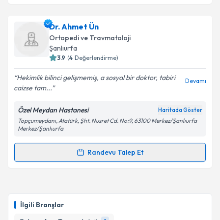
Ass. Dr. İrfan Tepe
için randevu takvimi talebi
Dr. Ahmet Ün
oluşturun. Size bu uzmandan randevu almanız için bir
Ortopedi ve Travmatoloji
takvim hazırlandığında e-posta ile bilgilendireceğiz.
Şanlıurfa
3.9
(
4
Değerlendirme)
E-posta Adresiniz
Hekimlik bilinci gelişmemiş, a sosyal bir doktor, tabiri
Devamı
caizse tam...
Özel Meydan Hastanesi
Haritada Göster
Kişisel verilerimin işlenmesine ilişkin
Aydınlatma
Topçumeydanı, Atatürk, Şht. Nusret Cd. No:9, 63100 Merkez/Şanlıurfa
Metni
'ni okudum ve kişisel verilerimin belirtilen
Merkez/Şanlıurfa
kapsamda işlenmesini kabul ediyorum.
Randevu Talep Et
Randevu Takvimi Talebi
Takvim Talebini Gönder
Dr. Ahmet Ün
için randevu takvimi talebi oluşturun.
Size bu uzmandan randevu almanız için bir takvim
İlgili Branşlar
hazırlandığında e-posta ile bilgilendireceğiz.