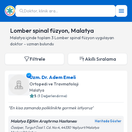
Doktor, klinik ara...
Lomber spinal füzyon, Malatya
Malatya
içinde toplam
3
Lomber spinal füzyon
uygulayan
doktor - uzman bulundu
Filtrele
Akıllı Sıralama
Uzm. Dr. Adem Emeli
Ortopedi ve Travmatoloji
Malatya
5
(
1
Değerlendirme)
En kisa zamanda poliklinikte gormek istiyoruz
Malatya Eğitim Araştırma Hastanesı
Haritada Göster
Özalper, Turgut Özal 1. Cd. No:4, 44330 Yeşilyurt/Malatya