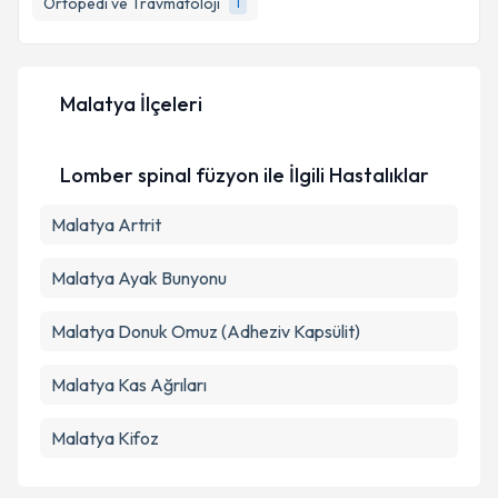
Ortopedi ve Travmatoloji
1
E-posta Adresiniz
Malatya İlçeleri
Kişisel verilerimin işlenmesine ilişkin
Aydınlatma
Metni
'ni okudum ve kişisel verilerimin belirtilen
Lomber spinal füzyon ile İlgili Hastalıklar
kapsamda işlenmesini kabul ediyorum.
Malatya Artrit
Takvim Talebini Gönder
Malatya Ayak Bunyonu
Malatya Donuk Omuz (Adheziv Kapsülit)
Malatya Kas Ağrıları
Malatya Kifoz