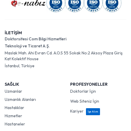
İLETİŞİM
Doktorsitesi Com Bilgi Hizmetleri
Teknoloji ve Ticaret A.Ş.
Maslak Mah. Ahi Evran Cd. A.O.S 55 Sokak No:2 Aksoy Plaza Giriş
Kat Kolektif House
İstanbul, Türkiye
SAĞLIK
PROFESYONELLER
Uzmanlar
Doktorlar İçin
Uzmanlık Alanları
Web Siteniz İçin
Hastalıklar
Kariyer
İşe Alım
Hizmetler
Hastaneler