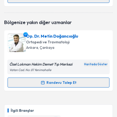
Randevu Takvimi Talebi
Ass. Dr. İbrahim Avşin Öztürk
için randevu takvimi
Bölgenize yakın diğer uzmanlar
talebi oluşturun. Size bu uzmandan randevu almanız
için bir takvim hazırlandığında e-posta ile
bilgilendireceğiz.
Op. Dr. Metin Doğancıoğlu
Ortopedi ve Travmatoloji
E-posta Adresiniz
Ankara
, Çankaya
Özel Lokman Hekim Demet Tıp Merkezi
Haritada Göster
Kişisel verilerimin işlenmesine ilişkin
Aydınlatma
Vatan Cad. No: 81 Yenimahalle
Metni
'ni okudum ve kişisel verilerimin belirtilen
kapsamda işlenmesini kabul ediyorum.
Randevu Talep Et
Randevu Takvimi Talebi
Takvim Talebini Gönder
Op. Dr. Metin Doğancıoğlu
için randevu takvimi
talebi oluşturun. Size bu uzmandan randevu almanız
İlgili Branşlar
için bir takvim hazırlandığında e-posta ile