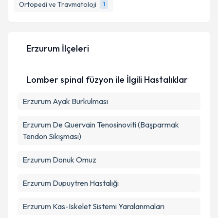
bilgilendireceğiz.
Ortopedi ve Travmatoloji
1
E-posta Adresiniz
Erzurum İlçeleri
Kişisel verilerimin işlenmesine ilişkin
Aydınlatma
Lomber spinal füzyon ile İlgili Hastalıklar
Metni
'ni okudum ve kişisel verilerimin belirtilen
kapsamda işlenmesini kabul ediyorum.
Erzurum Ayak Burkulması
Takvim Talebini Gönder
Erzurum De Quervain Tenosinoviti (Başparmak
Tendon Sıkışması)
Erzurum Donuk Omuz
Erzurum Dupuytren Hastalığı
Erzurum Kas-Iskelet Sistemi Yaralanmaları