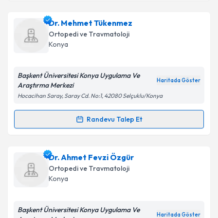
Uzm. Dr. Mesut Cömert
için randevu takvimi talebi
Dr. Mehmet Tükenmez
oluşturun. Size bu uzmandan randevu almanız için bir
Ortopedi ve Travmatoloji
takvim hazırlandığında e-posta ile bilgilendireceğiz.
Konya
E-posta Adresiniz
Başkent Üniversitesi Konya Uygulama Ve
Haritada Göster
Araştırma Merkezi
Hocacihan Saray, Saray Cd. No:1, 42080 Selçuklu/Konya
Kişisel verilerimin işlenmesine ilişkin
Aydınlatma
Metni
'ni okudum ve kişisel verilerimin belirtilen
Randevu Talep Et
Randevu Takvimi Talebi
kapsamda işlenmesini kabul ediyorum.
Dr. Mehmet Tükenmez
için randevu takvimi talebi
Dr. Ahmet Fevzi Özgür
Takvim Talebini Gönder
oluşturun. Size bu uzmandan randevu almanız için bir
Ortopedi ve Travmatoloji
takvim hazırlandığında e-posta ile bilgilendireceğiz.
Konya
E-posta Adresiniz
Başkent Üniversitesi Konya Uygulama Ve
Haritada Göster