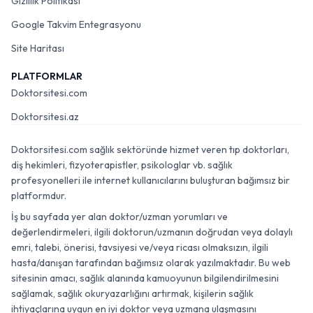
Gizlilik Politikası
Google Takvim Entegrasyonu
Site Haritası
PLATFORMLAR
Doktorsitesi.com
Doktorsitesi.az
Doktorsitesi.com sağlık sektöründe hizmet veren tıp doktorları,
diş hekimleri, fizyoterapistler, psikologlar vb. sağlık
profesyonelleri ile internet kullanıcılarını buluşturan bağımsız bir
platformdur.
İş bu sayfada yer alan doktor/uzman yorumları ve
değerlendirmeleri, ilgili doktorun/uzmanın doğrudan veya dolaylı
emri, talebi, önerisi, tavsiyesi ve/veya ricası olmaksızın, ilgili
hasta/danışan tarafından bağımsız olarak yazılmaktadır. Bu web
sitesinin amacı, sağlık alanında kamuoyunun bilgilendirilmesini
sağlamak, sağlık okuryazarlığını artırmak, kişilerin sağlık
ihtiyaçlarına uygun en iyi doktor veya uzmana ulaşmasını