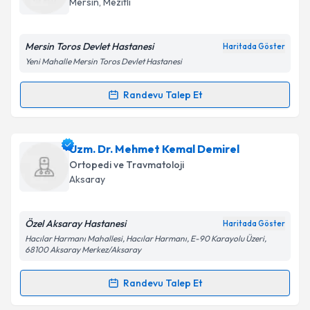
Mersin
, Mezitli
E-posta Adresiniz
Mersin Toros Devlet Hastanesi
Haritada Göster
Yeni Mahalle Mersin Toros Devlet Hastanesi
Kişisel verilerimin işlenmesine ilişkin
Aydınlatma
Randevu Talep Et
Randevu Takvimi Talebi
Metni
'ni okudum ve kişisel verilerimin belirtilen
kapsamda işlenmesini kabul ediyorum.
Uzm. Dr. Turan Yaroğlu
için randevu takvimi talebi
Uzm. Dr. Mehmet Kemal Demirel
oluşturun. Size bu uzmandan randevu almanız için bir
Takvim Talebini Gönder
Ortopedi ve Travmatoloji
takvim hazırlandığında e-posta ile bilgilendireceğiz.
Aksaray
E-posta Adresiniz
Özel Aksaray Hastanesi
Haritada Göster
Hacılar Harmanı Mahallesi, Hacılar Harmanı, E-90 Karayolu Üzeri,
68100 Aksaray Merkez/Aksaray
Kişisel verilerimin işlenmesine ilişkin
Aydınlatma
Randevu Talep Et
Metni
'ni okudum ve kişisel verilerimin belirtilen
Randevu Takvimi Talebi
kapsamda işlenmesini kabul ediyorum.