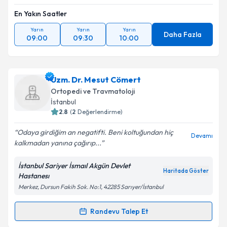
En Yakın Saatler
Yarın
Yarın
Yarın
Daha Fazla
09:00
09:30
10:00
Uzm. Dr. Mesut Cömert
Ortopedi ve Travmatoloji
İstanbul
2.8
(
2
Değerlendirme)
Odaya girdiğim an negatifti. Beni koltuğundan hiç
Devamı
kalkmadan yanına çağırıp...
İstanbul Sariyer İsmaıl Akgün Devlet
Haritada Göster
Hastanesı
Merkez, Dursun Fakih Sok. No:1, 42285 Sarıyer/İstanbul
Randevu Talep Et
Randevu Takvimi Talebi