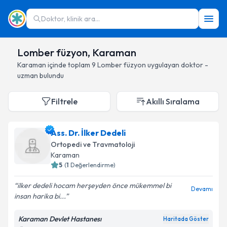
Doktor, klinik ara...
Lomber füzyon, Karaman
Karaman
içinde toplam
9
Lomber füzyon
uygulayan doktor -
uzman bulundu
Filtrele
Akıllı Sıralama
Ass. Dr. İlker Dedeli
Ortopedi ve Travmatoloji
Karaman
5
(
1
Değerlendirme)
ilker dedeli hocam herşeyden önce mükemmel bi
Devamı
insan harika bi...
Karaman Devlet Hastanesı
Haritada Göster