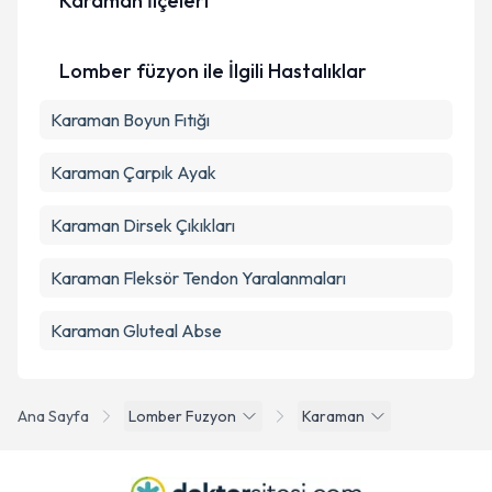
Karaman İlçeleri
Kişisel verilerimin işlenmesine ilişkin
Aydınlatma
Metni
'ni okudum ve kişisel verilerimin belirtilen
Lomber füzyon ile İlgili Hastalıklar
kapsamda işlenmesini kabul ediyorum.
Karaman Boyun Fıtığı
Takvim Talebini Gönder
Karaman Çarpık Ayak
Karaman Dirsek Çıkıkları
Karaman Fleksör Tendon Yaralanmaları
Karaman Gluteal Abse
Ana Sayfa
Lomber Fuzyon
Karaman