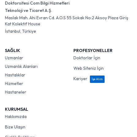
Doktorsitesi Com Bilgi Hizmetleri
Teknoloji ve Ticaret A.Ş.
Maslak Mah. Ahi Evran Cd. A.O.S 55 Sokak No:2 Aksoy Plaza Giriş
Kat Kolektif House
İstanbul, Türkiye
SAĞLIK
PROFESYONELLER
Uzmanlar
Doktorlar İçin
Uzmanlık Alanları
Web Siteniz İçin
Hastalıklar
Kariyer
İşe Alım
Hizmetler
Hastaneler
KURUMSAL
Hakkımızda
Bize Ulaşın