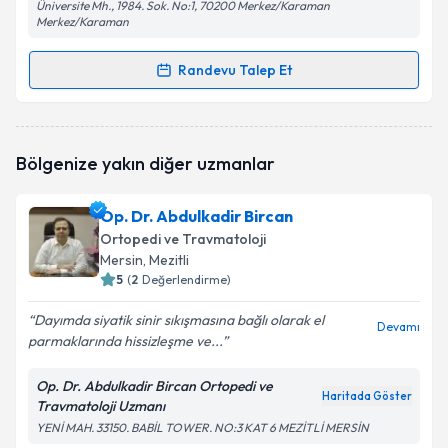
Üniversite Mh., 1984. Sok. No:1, 70200 Merkez/Karaman
Merkez/Karaman
Randevu Talep Et
Randevu Takvimi Talebi
Ass. Dr. İlker Dedeli
için randevu takvimi talebi
Bölgenize yakın diğer uzmanlar
oluşturun. Size bu uzmandan randevu almanız için bir
takvim hazırlandığında e-posta ile bilgilendireceğiz.
Op. Dr. Abdulkadir Bircan
E-posta Adresiniz
Ortopedi ve Travmatoloji
Mersin
, Mezitli
5
(
2
Değerlendirme)
Dayımda siyatik sinir sıkışmasına bağlı olarak el
Kişisel verilerimin işlenmesine ilişkin
Aydınlatma
Devamı
parmaklarında hissizleşme ve...
Metni
'ni okudum ve kişisel verilerimin belirtilen
kapsamda işlenmesini kabul ediyorum.
Op. Dr. Abdulkadir Bircan Ortopedi ve
Haritada Göster
Travmatoloji Uzmanı
Takvim Talebini Gönder
YENİ MAH. 33150. BABİL TOWER. NO:3 KAT 6 MEZİTLİ MERSİN