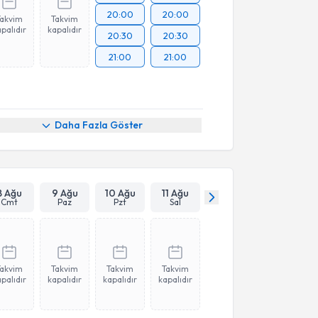
20:00
20:00
Takvim
Takvim
palıdır
kapalıdır
20:30
20:30
21:00
21:00
Daha Fazla Göster
8 Ağu
9 Ağu
10 Ağu
11 Ağu
Cmt
Paz
Pzt
Sal
Takvim
Takvim
Takvim
Takvim
palıdır
kapalıdır
kapalıdır
kapalıdır