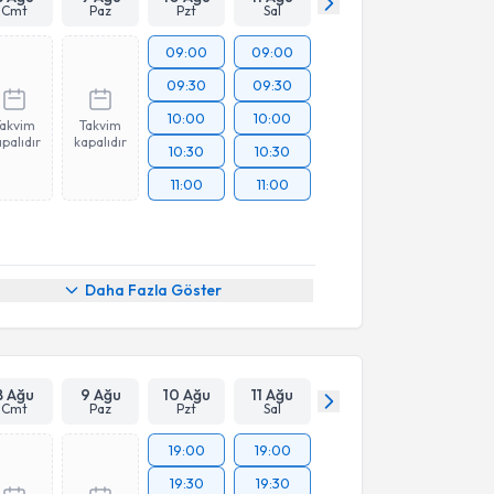
Cmt
Paz
Pzt
Sal
09:00
09:00
09:30
09:30
10:00
10:00
Takvim
Takvim
palıdır
kapalıdır
10:30
10:30
11:00
11:00
Daha Fazla Göster
8 Ağu
9 Ağu
10 Ağu
11 Ağu
Cmt
Paz
Pzt
Sal
19:00
19:00
19:30
19:30