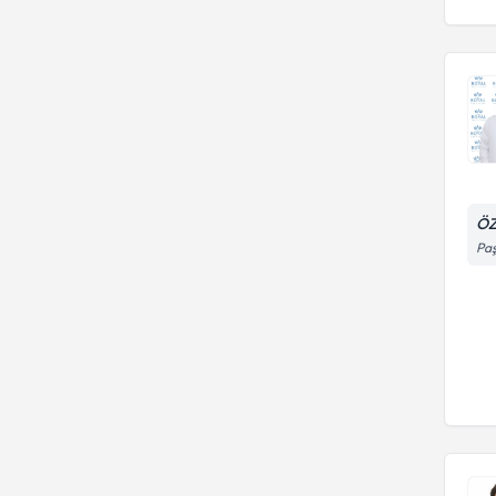
ÖZ
Paş