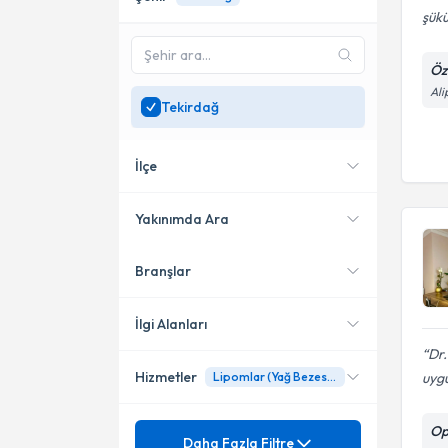
şük
Öz
Ali
Tekirdağ
İlçe
Yakınımda Ara
Branşlar
Konumuma yakın uzmanları
Çorlu
göster
İlgi Alanları
Dr
Hizmetler
uyg
Lipomlar (Yağ Bezesi) Ameliyat İle Tedavisi
Genel Cerrahi
Mezuniyet
Op
Acil Cerrahi
Daha Fazla Filtre