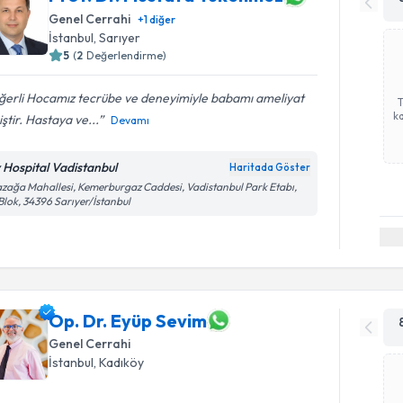
Genel Cerrahi
+
1
diğer
İstanbul
, Sarıyer
5
(
2
Değerlendirme)
ğerli Hocamız tecrübe ve deneyimiyle babamı ameliyat
ka
ştir. Hastaya ve...
Devamı
v Hospital Vadistanbul
Haritada Göster
zağa Mahallesi, Kemerburgaz Caddesi, Vadistanbul Park Etabı,
Blok, 34396 Sarıyer/İstanbul
Op. Dr. Eyüp Sevim
Genel Cerrahi
İstanbul
, Kadıköy