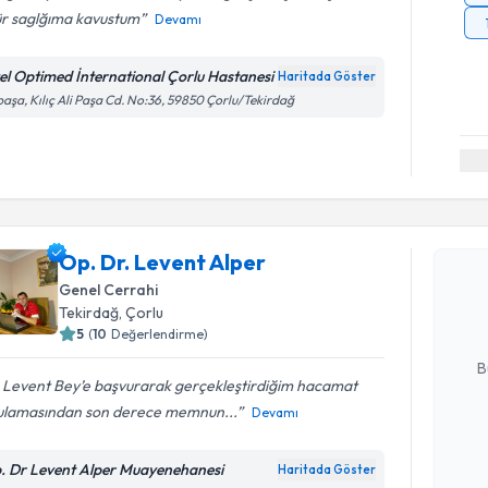
ür saglğıma kavustum
Devamı
el Optimed İnternational Çorlu Hastanesi
Haritada Göster
paşa, Kılıç Ali Paşa Cd. No:36, 59850 Çorlu/Tekirdağ
Randevu T
Op. Dr. L
Op. Dr. Levent Alper
bu uzmandan
Genel Cerrahi
posta ile bi
Tekirdağ
, Çorlu
5
(
10
Değerlendirme)
E-posta Ad
B
. Levent Bey’e başvurarak gerçekleştirdiğim hacamat
ulamasından son derece memnun...
Devamı
Kişisel
okudum
. Dr Levent Alper Muayenehanesi
Haritada Göster