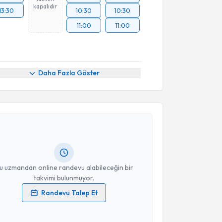
kapalıdır
13:30
10:30
10:30
11:00
11:00
Daha Fazla Göster
akvimi Talebi
event Alper
için randevu takvimi talebi oluşturun. Size
 randevu almanız için bir takvim hazırlandığında e-
lgilendireceğiz.
resiniz
u uzmandan online randevu alabileceğin bir
takvimi bulunmuyor.
Randevu Talep Et
 verilerimin işlenmesine ilişkin
Aydınlatma Metni
'ni
 ve kişisel verilerimin belirtilen kapsamda