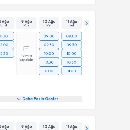
8 Ağu
9 Ağu
10 Ağu
11 Ağu
Cmt
Paz
Pzt
Sal
11:30
09:00
09:00
12:00
09:30
09:30
12:30
10:00
10:00
Takvim
kapalıdır
10:30
10:30
11:00
11:00
Daha Fazla Göster
8 Ağu
9 Ağu
10 Ağu
11 Ağu