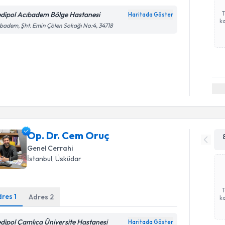
dipol Acıbadem Bölge Hastanesi
Haritada Göster
ka
badem, Şht. Emin Çölen Sokağı No:4, 34718
Op. Dr. Cem Oruç
Genel Cerrahi
İstanbul
, Üsküdar
dres
1
Adres
2
ka
dipol Çamlıca Üniversite Hastanesi
Haritada Göster