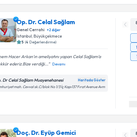
Op. Dr. Celal Sağlam
Genel Cerrahi
+
2
diğer
İstanbul
, Büyükçekmece
5
(
4
Değerlendirme)
em Hacer Arkan’ın ameliyatını yapan Celal Sağlam’a
kkür ederiz.Bize verdiği...
Devamı
. Dr Celal Sağlam Muayenehanesi
Haritada Göster
huriyet mah. Cevval sk.C/blok No 1/3 İç Kapı137 Fırat Avenue Avm
Doç. Dr. Eyüp Gemici