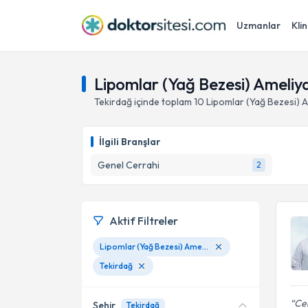
Uzmanlar
Klin
Lipomlar (Yağ Bezesi) Ameliya
Tekirdağ
içinde toplam
10
Lipomlar (Yağ Bezesi) Am
İlgili Branşlar
Genel Cerrahi
2
Aktif Filtreler
Lipomlar (Yağ Bezesi) Ameliyat İle Tedavisi
Tekirdağ
Cen
Şehir
Tekirdağ