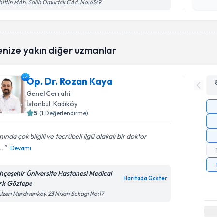
işlenm
ittin MAh. Salih Omurtak CAd. No:63/9
enize yakın diğer uzmanlar
Op. Dr. Rozan Kaya
Genel Cerrahi
İstanbul
, Kadıköy
5
(
1
Değerlendirme)
nında çok bilgili ve tecrübeli ilgili alakalı bir doktor
..
Devamı
hçeşehir Üniversite Hastanesi Medical
Haritada Göster
rk Göztepe
Üzeri Merdivenköy, 23 Nisan Sokagi No:17