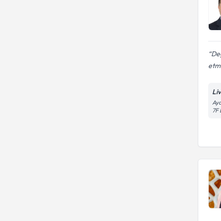
De
etmi
Li
Aya
7F 