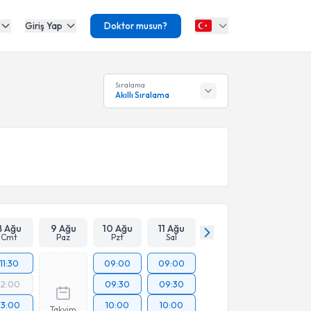
Giriş Yap
Doktor musun?
Sıralama
Akıllı Sıralama
8 Ağu
9 Ağu
10 Ağu
11 Ağu
Cmt
Paz
Pzt
Sal
11:30
09:00
09:00
12:00
09:30
09:30
13:00
10:00
10:00
Takvim