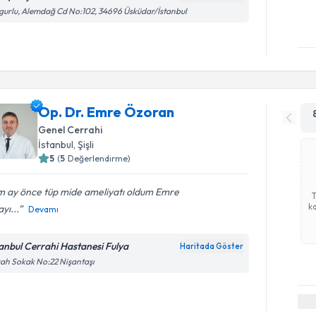
gurlu, Alemdağ Cd No:102, 34696 Üsküdar/İstanbul
Op. Dr. Emre Özoran
Genel Cerrahi
İstanbul
, Şişli
5
(
5
Değerlendirme)
m ay önce tüp mide ameliyatı oldum Emre
ka
yı...
Devamı
tanbul Cerrahi Hastanesi Fulya
Haritada Göster
ah Sokak No:22 Nişantaşı