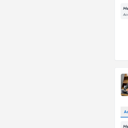
Me
Acı
A
Me