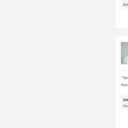
Bul
Ta
hoca
İs
Fer