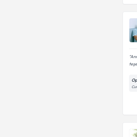
Ann
teşe
Op
Cum