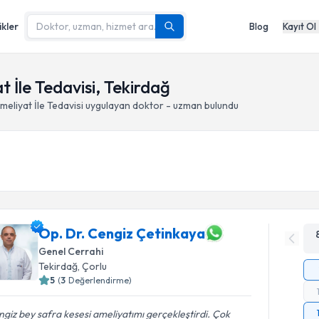
ikler
Blog
Kayıt Ol
t İle Tedavisi, Tekirdağ
eliyat İle Tedavisi
uygulayan doktor - uzman bulundu
Op. Dr. Cengiz Çetinkaya
Genel Cerrahi
Tekirdağ
, Çorlu
5
(
3
Değerlendirme)
giz bey safra kesesi ameliyatımı gerçekleştirdi. Çok