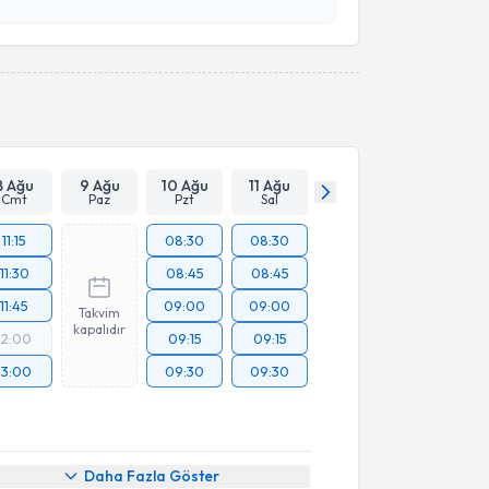
esini kabul ediyorum.
Takvim Talebini Gönder
8 Ağu
9 Ağu
10 Ağu
11 Ağu
Cmt
Paz
Pzt
Sal
11:15
08:30
08:30
11:30
08:45
08:45
11:45
09:00
09:00
Takvim
kapalıdır
12:00
09:15
09:15
13:00
09:30
09:30
Daha Fazla Göster