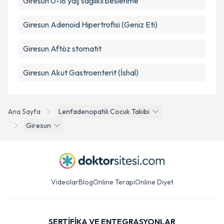
Giresun 0-18 yaş sağlıklı beslenme
Giresun Adenoid Hipertrofisi (Geniz Eti)
Giresun Aftöz stomatit
Giresun Akut Gastroenterit (İshal)
Ana Sayfa
Lenfadenopatili Cocuk Takibi
Giresun
Videolar
Blog
Online Terapi
Online Diyet
SERTİFİKA VE ENTEGRASYONLAR