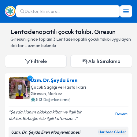
Doktor, klinik ara...
Lenfadenopatili çocuk takibi, Giresun
Giresun
içinde toplam
3
Lenfadenopatili çocuk takibi
uygulayan
doktor - uzman bulundu
Filtrele
Akıllı Sıralama
Uzm. Dr. Şeyda Eren
Çocuk Sağlığı ve Hastalıkları
Giresun
, Merkez
5
(
2
Değerlendirme)
Şeyda Hanım oldukça kibar ve ilgili bir
Devamı
doktor.Bebeğimizle ilgili kafamıza...
Uzm. Dr. Şeyda Eren Muayenehanesi
Haritada Göster