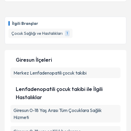
Uzm. Dr. Nur Köprülü Çelikkaya
için randevu
takvimi talebi oluşturun. Size bu uzmandan randevu
almanız için bir takvim hazırlandığında e-posta ile
bilgilendireceğiz.
İlgili Branşlar
E-posta Adresiniz
Çocuk Sağlığı ve Hastalıkları
1
Giresun İlçeleri
Kişisel verilerimin işlenmesine ilişkin
Aydınlatma
Metni
'ni okudum ve kişisel verilerimin belirtilen
Merkez
Lenfadenopatili çocuk takibi
kapsamda işlenmesini kabul ediyorum.
Lenfadenopatili çocuk takibi ile İlgili
Takvim Talebini Gönder
Hastalıklar
Giresun 0-18 Yaş Arası Tüm Çocuklara Sağlık
Hizmeti