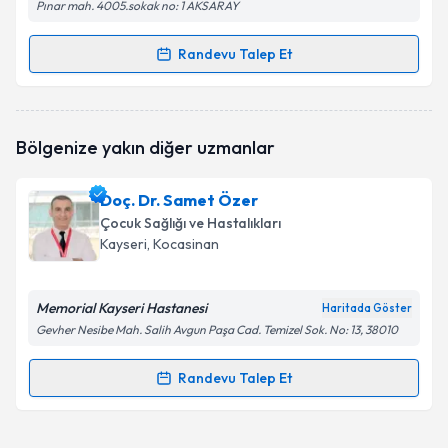
Pınar mah. 4005.sokak no: 1 AKSARAY
Randevu Talep Et
Randevu Takvimi Talebi
Uzm. Dr. Ebubekir Akyüz
için randevu takvimi talebi
Bölgenize yakın diğer uzmanlar
oluşturun. Size bu uzmandan randevu almanız için bir
takvim hazırlandığında e-posta ile bilgilendireceğiz.
Doç. Dr. Samet Özer
E-posta Adresiniz
Çocuk Sağlığı ve Hastalıkları
Kayseri
, Kocasinan
Memorial Kayseri Hastanesi
Kişisel verilerimin işlenmesine ilişkin
Aydınlatma
Haritada Göster
Metni
'ni okudum ve kişisel verilerimin belirtilen
Gevher Nesibe Mah. Salih Avgun Paşa Cad. Temizel Sok. No: 13, 38010
kapsamda işlenmesini kabul ediyorum.
Randevu Talep Et
Randevu Takvimi Talebi
Takvim Talebini Gönder