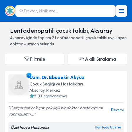
Doktor, klinik ara...
Lenfadenopatili çocuk takibi, Aksaray
Aksaray
içinde toplam
2
Lenfadenopatili çocuk takibi
uygulayan
doktor - uzman bulundu
Filtrele
Akıllı Sıralama
Uzm. Dr. Ebubekir Akyüz
Çocuk Sağlığı ve Hastalıkları
Aksaray
, Merkez
5
(
1
Değerlendirme)
Gerçekten çok çok çok ilgili bir doktor hasta ayrımı
Devamı
yapmaksızın...
Özel İnova Hastanesi
Haritada Göster