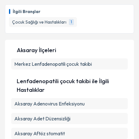
Doç. Dr. Samet Özer
için randevu takvimi talebi
oluşturun. Size bu uzmandan randevu almanız için bir
İlgili Branşlar
takvim hazırlandığında e-posta ile bilgilendireceğiz.
Çocuk Sağlığı ve Hastalıkları
1
E-posta Adresiniz
Aksaray İlçeleri
Kişisel verilerimin işlenmesine ilişkin
Aydınlatma
Merkez
Metni
Lenfadenopatili çocuk takibi
'ni okudum ve kişisel verilerimin belirtilen
kapsamda işlenmesini kabul ediyorum.
Lenfadenopatili çocuk takibi ile İlgili
Takvim Talebini Gönder
Hastalıklar
Aksaray Adenovirus Enfeksiyonu
Aksaray Adet Düzensizliği
Aksaray Aftöz stomatit