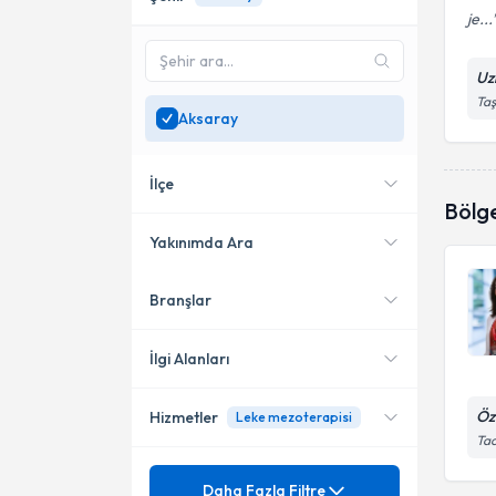
je...
Uz
Taş
Aksaray
İlçe
Bölg
Yakınımda Ara
Branşlar
Konumuma yakın uzmanları
Merkez
göster
İlgi Alanları
Öz
Hizmetler
Leke mezoterapisi
Dermatoloji
Tac
Ünvan
Ağız Yaraları
Daha Fazla Filtre