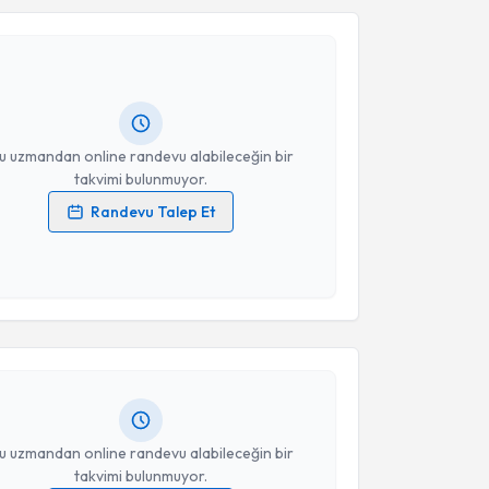
Abdullah Turasan
için randevu takvimi talebi
Takvim Talebini Gönder
Size bu uzmandan randevu almanız için bir takvim
ında e-posta ile bilgilendireceğiz.
resiniz
u uzmandan online randevu alabileceğin bir
takvimi bulunmuyor.
Randevu Talep Et
 verilerimin işlenmesine ilişkin
Aydınlatma Metni
'ni
 ve kişisel verilerimin belirtilen kapsamda
akvimi Talebi
esini kabul ediyorum.
ıl Avcı
için randevu takvimi talebi oluşturun. Size bu
Takvim Talebini Gönder
ndevu almanız için bir takvim hazırlandığında e-
lgilendireceğiz.
resiniz
u uzmandan online randevu alabileceğin bir
takvimi bulunmuyor.