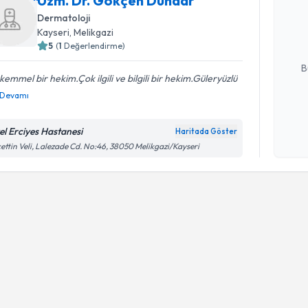
Uzm. Dr. Gökçen Dündar
Size bu uzm
Dermatoloji
hazırlandığ
Kayseri
, Melikgazi
5
(
1
Değerlendirme)
E-posta Ad
B
emmel bir hekim.Çok ilgili ve bilgili bir hekim.Güleryüzlü
Devamı
Kişisel
okudum
el Erciyes Hastanesi
Haritada Göster
işlenm
ettin Veli, Lalezade Cd. No:46, 38050 Melikgazi/Kayseri