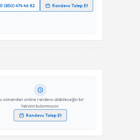
0 (850) 474 46 82
Randevu Talep Et
 verilerimin işlenmesine ilişkin
Aydınlatma Metni
'ni
 ve kişisel verilerimin belirtilen kapsamda
esini kabul ediyorum.
akvimi Talebi
Takvim Talebini Gönder
Ayşe İşcan Özdemir
için randevu takvimi talebi
Size bu uzmandan randevu almanız için bir takvim
ında e-posta ile bilgilendireceğiz.
resiniz
u uzmandan online randevu alabileceğin bir
takvimi bulunmuyor.
Randevu Talep Et
 verilerimin işlenmesine ilişkin
Aydınlatma Metni
'ni
 ve kişisel verilerimin belirtilen kapsamda
akvimi Talebi
esini kabul ediyorum.