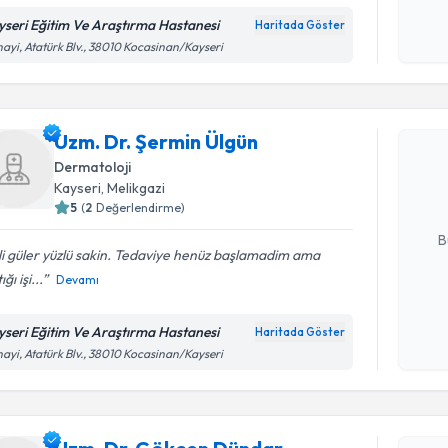
yseri Eğitim Ve Araştırma Hastanesi
Haritada Göster
Kişisel
ayi, Atatürk Blv., 38010 Kocasinan/Kayseri
okudum
Randevu T
işlenm
Uzm. Dr. 
Uzm. Dr. Şermin Ülgün
Size bu uzm
Dermatoloji
hazırlandığ
Kayseri
, Melikgazi
5
(
2
Değerlendirme)
E-posta Ad
B
ili güler yüzlü sakin. Tedaviye henüz başlamadim ama
ğı işi...
Devamı
Kişisel
okudum
yseri Eğitim Ve Araştırma Hastanesi
Haritada Göster
işlenm
ayi, Atatürk Blv., 38010 Kocasinan/Kayseri
Randevu T
Uzm. Dr. 