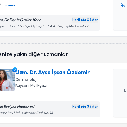
Devamı
Kişisel
okudum
m.Dr Deniz Öztürk Kara
Haritada Göster
işlenm
pazar Mah. Ebulfeyz Elçibey Cad. Asko Vega İş Merkezi No:7
Randevu T
enize yakın diğer uzmanlar
Uzm. Dr. 
oluşturun. 
Uzm. Dr. Ayşe İşcan Özdemir
hazırlandığ
Dermatoloji
E-posta Ad
Kayseri
, Melikgazi
B
el Erciyes Hastanesi
Haritada Göster
Kişisel
ettin Veli Mah. Lalezade Cad. No:46
okudum
Randevu T
işlenm