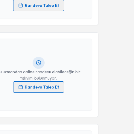
Randevu Talep Et
 verilerimin işlenmesine ilişkin
Aydınlatma Metni
'ni
 ve kişisel verilerimin belirtilen kapsamda
akvimi Talebi
esini kabul ediyorum.
Şermin Ülgün
için randevu takvimi talebi oluşturun.
Takvim Talebini Gönder
andan randevu almanız için bir takvim
ında e-posta ile bilgilendireceğiz.
resiniz
u uzmandan online randevu alabileceğin bir
takvimi bulunmuyor.
Randevu Talep Et
 verilerimin işlenmesine ilişkin
Aydınlatma Metni
'ni
 ve kişisel verilerimin belirtilen kapsamda
esini kabul ediyorum.
akvimi Talebi
Takvim Talebini Gönder
Gökçen Dündar
için randevu takvimi talebi oluşturun.