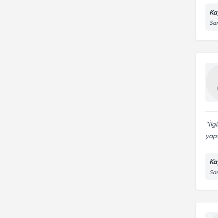
Ka
San
İlg
yaptı
Ka
San