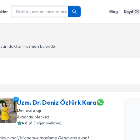
ikler
Blog
Kayıt Ol
yan doktor - uzman bulundu
Randevu T
Uzm. Dr. 
Uzm. Dr. Deniz Öztürk Kara
oluşturun. 
Dermatoloji
hazırlandığ
Aksaray
, Merkez
4.8
(
6
Değerlendirme)
E-posta Ad
njour moi j'ai connue madame Deniz ans avant