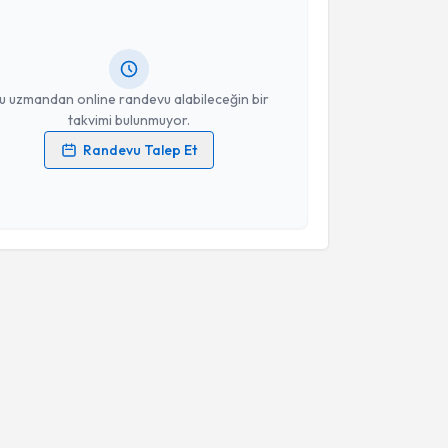
andan randevu almanız için bir takvim
ında e-posta ile bilgilendireceğiz.
resiniz
u uzmandan online randevu alabileceğin bir
takvimi bulunmuyor.
Randevu Talep Et
 verilerimin işlenmesine ilişkin
Aydınlatma Metni
'ni
 ve kişisel verilerimin belirtilen kapsamda
esini kabul ediyorum.
Takvim Talebini Gönder