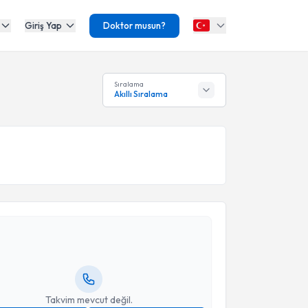
Giriş Yap
Doktor musun?
Sıralama
Akıllı Sıralama
akvimi Talebi
Deniz Öztürk Kara
için randevu takvimi talebi
Size bu uzmandan randevu almanız için bir takvim
ında e-posta ile bilgilendireceğiz.
resiniz
Takvim mevcut değil.