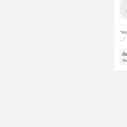
Mük
...
Öz
Tac