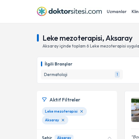
Uzmanlar
Klin
Leke mezoterapisi, Aksaray
Aksaray
içinde toplam
6
Leke mezoterapisi
uygula
İlgili Branşlar
Dermatoloji
1
Aktif Filtreler
Leke mezoterapisi
Aksaray
Bo
Şehir
Aksaray