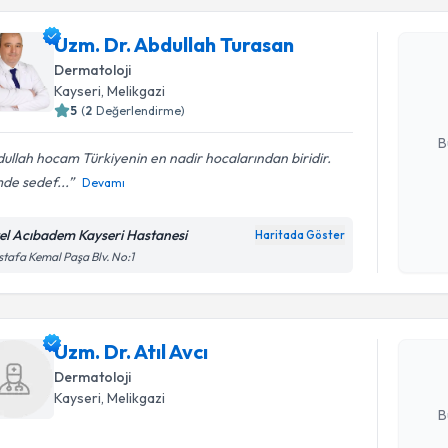
Uzm. Dr. 
Uzm. Dr. Abdullah Turasan
oluşturun. 
Dermatoloji
hazırlandığ
Kayseri
, Melikgazi
5
(
2
Değerlendirme)
E-posta Ad
B
ullah hocam Türkiyenin en nadir hocalarından biridir.
de sedef...
Devamı
Kişisel
okudum
el Acıbadem Kayseri Hastanesi
Haritada Göster
Randevu T
işlenm
tafa Kemal Paşa Blv. No:1
Uzm. Dr. At
uzmandan ra
Uzm. Dr. Atıl Avcı
posta ile bi
Dermatoloji
E-posta Ad
Kayseri
, Melikgazi
B