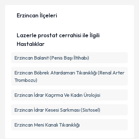
Erzincan İlçeleri
Kişisel verilerimin işlenmesine ilişkin
Aydınlatma
Metni
'ni okudum ve kişisel verilerimin belirtilen
Lazerle prostat cerrahisi ile İlgili
kapsamda işlenmesini kabul ediyorum.
Hastalıklar
Takvim Talebini Gönder
Erzincan Balanit (Penis Başı İltihabı)
Erzincan Böbrek Atardamarı Tıkanıklığı (Renal Arter
Trombozu)
Erzincan İdrar Kaçırma Ve Kadın Ürolojisi
Erzincan İdrar Kesesi Sarkması (Sistosel)
Erzincan Meni Kanalı Tıkanıklığı