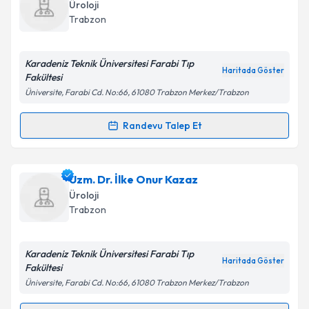
oluşturun. Size bu uzmandan randevu almanız için bir
Takvim Talebini Gönder
Üroloji
takvim hazırlandığında e-posta ile bilgilendireceğiz.
Trabzon
E-posta Adresiniz
Karadeniz Teknik Üniversitesi Farabi Tıp
Haritada Göster
Fakültesi
Üniversite, Farabi Cd. No:66, 61080 Trabzon Merkez/Trabzon
Kişisel verilerimin işlenmesine ilişkin
Aydınlatma
Metni
'ni okudum ve kişisel verilerimin belirtilen
Randevu Talep Et
Randevu Takvimi Talebi
kapsamda işlenmesini kabul ediyorum.
Prof. Dr. Abdullah Sivrikaya
için randevu takvimi
Uzm. Dr. İlke Onur Kazaz
Takvim Talebini Gönder
talebi oluşturun. Size bu uzmandan randevu almanız
Üroloji
için bir takvim hazırlandığında e-posta ile
Trabzon
bilgilendireceğiz.
E-posta Adresiniz
Karadeniz Teknik Üniversitesi Farabi Tıp
Haritada Göster
Fakültesi
Üniversite, Farabi Cd. No:66, 61080 Trabzon Merkez/Trabzon