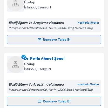
Size bu uzmandan randevu almanız için bir takvim
Üroloji
hazırlandığında e-posta ile bilgilendireceğiz.
İstanbul
, Esenyurt
E-posta Adresiniz
Elaziğ Eğıtım Ve Araştirma Hastanesı
Haritada Göster
Rızaiye, İnönü Cd (Hastane Cd.) No:74, 23200 Elâzığ Merkez/Elâzığ
Kişisel verilerimin işlenmesine ilişkin
Aydınlatma
Randevu Talep Et
Randevu Takvimi Talebi
Metni
'ni okudum ve kişisel verilerimin belirtilen
kapsamda işlenmesini kabul ediyorum.
Ass. Dr. Tarık Çiçek
için randevu takvimi talebi
Dr. Fethi Ahmet Şenol
oluşturun. Size bu uzmandan randevu almanız için bir
Takvim Talebini Gönder
Üroloji
takvim hazırlandığında e-posta ile bilgilendireceğiz.
İstanbul
, Esenyurt
E-posta Adresiniz
Elaziğ Eğıtım Ve Araştirma Hastanesı
Haritada Göster
Rızaiye, İnönü Cd (Hastane Cd.) No:74, 23200 Elâzığ Merkez/Elâzığ
Kişisel verilerimin işlenmesine ilişkin
Aydınlatma
Randevu Talep Et
Randevu Takvimi Talebi
Metni
'ni okudum ve kişisel verilerimin belirtilen