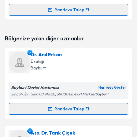
Randevu Talep Et
Randevu Takvimi Talebi
Uzm. Dr. Erkan Hirik
için randevu takvimi talebi
Bölgenize yakın diğer uzmanlar
oluşturun. Size bu uzmandan randevu almanız için bir
takvim hazırlandığında e-posta ile bilgilendireceğiz.
Dr. Anıl Erkan
E-posta Adresiniz
Üroloji
Bayburt
Bayburt Devlet Hastanesı
Kişisel verilerimin işlenmesine ilişkin
Aydınlatma
Haritada Göster
Metni
'ni okudum ve kişisel verilerimin belirtilen
Şingah, İbni Sina Cd. No:20, 69000 Bayburt Merkez/Bayburt
kapsamda işlenmesini kabul ediyorum.
Randevu Talep Et
Randevu Takvimi Talebi
Takvim Talebini Gönder
Dr. Anıl Erkan
için randevu takvimi talebi oluşturun.
Ass. Dr. Tarık Çiçek