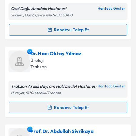
Özel Doğu Anadolu Hastanesi
Haritada Göster
Kişisel verilerimin işlenmesine ilişkin
Aydınlatma
Sürsürü, Elazığ Çevre Yolu No:37, 23100
Metni
'ni okudum ve kişisel verilerimin belirtilen
kapsamda işlenmesini kabul ediyorum.
Randevu Talep Et
Randevu Takvimi Talebi
Takvim Talebini Gönder
Op. Dr. Veysel Yüzgeç
için randevu takvimi talebi
Dr. Hacı Oktay Yılmaz
oluşturun. Size bu uzmandan randevu almanız için bir
Üroloji
takvim hazırlandığında e-posta ile bilgilendireceğiz.
Trabzon
E-posta Adresiniz
Trabzon Arakli Bayram Halıl Devlet Hastanesı
Haritada Göster
Hürriyet, 61700 Araklı/Trabzon
Kişisel verilerimin işlenmesine ilişkin
Aydınlatma
Randevu Talep Et
Randevu Takvimi Talebi
Metni
'ni okudum ve kişisel verilerimin belirtilen
kapsamda işlenmesini kabul ediyorum.
Dr. Hacı Oktay Yılmaz
için randevu takvimi talebi
Prof. Dr. Abdullah Sivrikaya