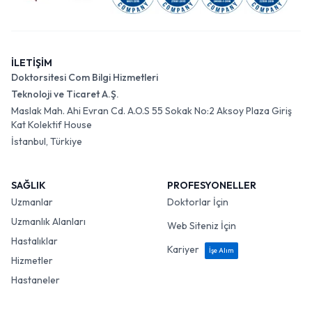
İLETİŞİM
Doktorsitesi Com Bilgi Hizmetleri
Teknoloji ve Ticaret A.Ş.
Maslak Mah. Ahi Evran Cd. A.O.S 55 Sokak No:2 Aksoy Plaza Giriş
Kat Kolektif House
İstanbul, Türkiye
SAĞLIK
PROFESYONELLER
Uzmanlar
Doktorlar İçin
Uzmanlık Alanları
Web Siteniz İçin
Hastalıklar
Kariyer
İşe Alım
Hizmetler
Hastaneler