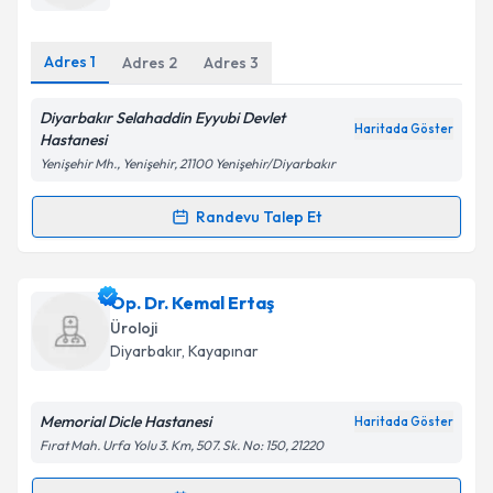
E-posta Adresiniz
Adres
1
Adres
2
Adres
3
Diyarbakır Selahaddin Eyyubi Devlet
Haritada Göster
Kişisel verilerimin işlenmesine ilişkin
Aydınlatma
Hastanesi
Metni
'ni okudum ve kişisel verilerimin belirtilen
Yenişehir Mh., Yenişehir, 21100 Yenişehir/Diyarbakır
kapsamda işlenmesini kabul ediyorum.
Randevu Talep Et
Randevu Takvimi Talebi
Takvim Talebini Gönder
Dr. Suat Em
için randevu takvimi talebi oluşturun. Size
Op. Dr. Kemal Ertaş
bu uzmandan randevu almanız için bir takvim
Üroloji
hazırlandığında e-posta ile bilgilendireceğiz.
Diyarbakır
, Kayapınar
E-posta Adresiniz
Memorial Dicle Hastanesi
Haritada Göster
Fırat Mah. Urfa Yolu 3. Km, 507. Sk. No: 150, 21220