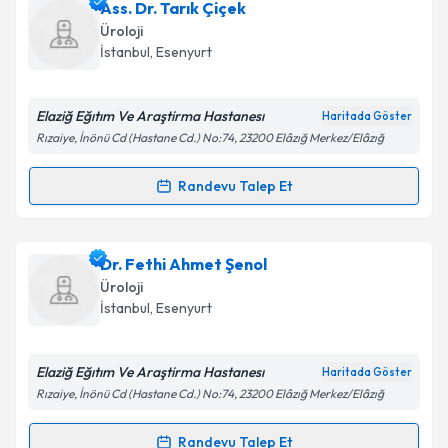
Ass. Dr. Tarık Çiçek
E-posta Adresiniz
Üroloji
İstanbul
, Esenyurt
Elaziğ Eğıtım Ve Araştirma Hastanesı
Kişisel verilerimin işlenmesine ilişkin
Aydınlatma
Haritada Göster
Metni
'ni okudum ve kişisel verilerimin belirtilen
Rızaiye, İnönü Cd (Hastane Cd.) No:74, 23200 Elâzığ Merkez/Elâzığ
kapsamda işlenmesini kabul ediyorum.
Randevu Talep Et
Randevu Takvimi Talebi
Takvim Talebini Gönder
Ass. Dr. Tarık Çiçek
için randevu takvimi talebi
Dr. Fethi Ahmet Şenol
oluşturun. Size bu uzmandan randevu almanız için bir
Üroloji
takvim hazırlandığında e-posta ile bilgilendireceğiz.
İstanbul
, Esenyurt
E-posta Adresiniz
Elaziğ Eğıtım Ve Araştirma Hastanesı
Haritada Göster
Rızaiye, İnönü Cd (Hastane Cd.) No:74, 23200 Elâzığ Merkez/Elâzığ
Kişisel verilerimin işlenmesine ilişkin
Aydınlatma
Randevu Talep Et