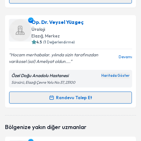
Randevu Takvimi Talebi
Op. Dr. Erduran Gür
için randevu takvimi talebi
Op. Dr. Veysel Yüzgeç
oluşturun. Size bu uzmandan randevu almanız için bir
Üroloji
takvim hazırlandığında e-posta ile bilgilendireceğiz.
Elazığ
, Merkez
4.5
(
1
Değerlendirme)
E-posta Adresiniz
Hocam merhabalar. yılında sizin tarafınızdan
Devamı
varikosel (sol) Ameliyat oldun....
Özel Doğu Anadolu Hastanesi
Haritada Göster
Kişisel verilerimin işlenmesine ilişkin
Aydınlatma
Sürsürü, Elazığ Çevre Yolu No:37, 23100
Metni
'ni okudum ve kişisel verilerimin belirtilen
kapsamda işlenmesini kabul ediyorum.
Randevu Talep Et
Randevu Takvimi Talebi
Takvim Talebini Gönder
Op. Dr. Veysel Yüzgeç
için randevu takvimi talebi
Bölgenize yakın diğer uzmanlar
oluşturun. Size bu uzmandan randevu almanız için bir
takvim hazırlandığında e-posta ile bilgilendireceğiz.