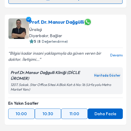
Randevu Takvimi Talebi
Metni
'ni okudum ve kişisel verilerimin belirtilen
kapsamda işlenmesini kabul ediyorum.
Dr. Fethi Ahmet Şenol
için randevu takvimi talebi
Prof. Dr. Mansur Dağgülli
oluşturun. Size bu uzmandan randevu almanız için bir
Takvim Talebini Gönder
Üroloji
takvim hazırlandığında e-posta ile bilgilendireceğiz.
Diyarbakır
, Bağlar
5
(
8
Değerlendirme)
E-posta Adresiniz
Bilgisi kadar insani yaklaşımıyla da güven veren bir
Devamı
doktor. İletişimi...
Prof.Dr.Mansur Dağgulli Kliniği (DİCLE
Kişisel verilerimin işlenmesine ilişkin
Aydınlatma
Haritada Göster
ÜROMER)
Metni
'ni okudum ve kişisel verilerimin belirtilen
kapsamda işlenmesini kabul ediyorum.
1207. Sokak. Star Office Sitesi A Blok Kat: 6 No: 16 (Urfa yolu Metro
Market Yanı)
Takvim Talebini Gönder
En Yakın Saatler
10:00
10:30
11:00
Daha Fazla