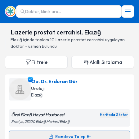
Doktor, klinik ara...
Lazerle prostat cerrahisi, Elazığ
Elazığ
içinde toplam
10
Lazerle prostat cerrahisi
uygulayan
doktor - uzman bulundu
Filtrele
Akıllı Sıralama
Op. Dr. Erduran Gür
Üroloji
Elazığ
Özel Elazığ Hayat Hastanesi
Haritada Göster
Rızaiye, 23200 Elâzığ Merkez/Elâzığ
Randevu Talep Et