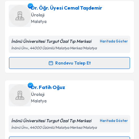
Dr. Öğr. Üyesi Cemal Taşdemir
Üroloji
Malatya
İnönü Üniversitesi Turgut Özal Tıp Merkezi
Haritada Göster
İnönü Ünv., 44000 Üzümlü/Malatya Merkez/Malatya
Randevu Talep Et
Randevu Takvimi Talebi
Dr. Öğr. Üyesi Cemal Taşdemir
için randevu takvimi
Dr. Fatih Oğuz
talebi oluşturun. Size bu uzmandan randevu almanız
Üroloji
için bir takvim hazırlandığında e-posta ile
Malatya
bilgilendireceğiz.
E-posta Adresiniz
İnönü Üniversitesi Turgut Özal Tıp Merkezi
Haritada Göster
İnönü Ünv., 44000 Üzümlü/Malatya Merkez/Malatya