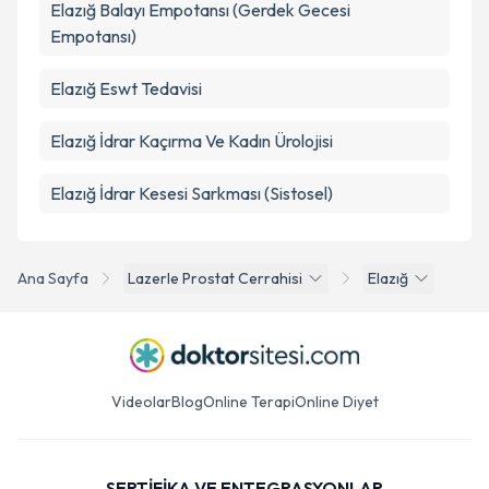
Elazığ Balayı Empotansı (Gerdek Gecesi
Empotansı)
Elazığ Eswt Tedavisi
Elazığ İdrar Kaçırma Ve Kadın Ürolojisi
Elazığ İdrar Kesesi Sarkması (Sistosel)
Ana Sayfa
Lazerle Prostat Cerrahisi
Elazığ
Videolar
Blog
Online Terapi
Online Diyet
SERTİFİKA VE ENTEGRASYONLAR