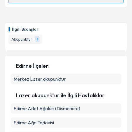
Randevu Takvimi Talebi
Dr. Nilgün Özönder
için randevu takvimi talebi
oluşturun. Size bu uzmandan randevu almanız için bir
İlgili Branşlar
takvim hazırlandığında e-posta ile bilgilendireceğiz.
Akupunktur
1
E-posta Adresiniz
Edirne İlçeleri
Kişisel verilerimin işlenmesine ilişkin
Aydınlatma
Merkez
Metni
Lazer akupunktur
'ni okudum ve kişisel verilerimin belirtilen
kapsamda işlenmesini kabul ediyorum.
Lazer akupunktur ile İlgili Hastalıklar
Takvim Talebini Gönder
Edirne Adet Ağrıları (Dismenore)
Edirne Ağrı Tedavisi