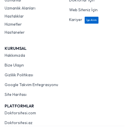
Uzmanlar
Doktorlar İçin
Uzmanlık Alanları
Web Siteniz İçin
Hastalıklar
Kariyer
İşe Alım
Hizmetler
Hastaneler
KURUMSAL
Hakkımızda
Bize Ulaşın
Gizlilik Politikası
Google Takvim Entegrasyonu
Site Haritası
PLATFORMLAR
Doktorsitesi.com
Doktorsitesi.az