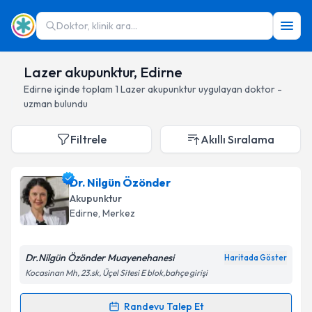
Doktor, klinik ara...
Lazer akupunktur, Edirne
Edirne
içinde toplam
1
Lazer akupunktur
uygulayan doktor -
uzman bulundu
Filtrele
Akıllı Sıralama
Dr. Nilgün Özönder
Akupunktur
Edirne
, Merkez
Dr.Nilgün Özönder Muayenehanesi
Haritada Göster
Kocasinan Mh, 23.sk, Üçel Sitesi E blok,bahçe girişi
Randevu Talep Et