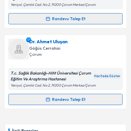
Yeniyol, Çamlık Cad. No:2, 19200 Çorum Merkez/Çorum
Kişisel verilerimin işlenmesine ilişkin
Aydınlatma
Metni
'ni okudum ve kişisel verilerimin belirtilen
Randevu Talep Et
Randevu Takvimi Talebi
kapsamda işlenmesini kabul ediyorum.
Dr. Özgür Karakurt
için randevu takvimi talebi
Dr. Ahmet Uluşan
Takvim Talebini Gönder
oluşturun. Size bu uzmandan randevu almanız için bir
Göğüs Cerrahisi
takvim hazırlandığında e-posta ile bilgilendireceğiz.
Çorum
E-posta Adresiniz
T.c. Sağlık Bakanlığı-Hitit Üniversitesi Çorum
Haritada Göster
Eğitim Ve Araştırma Hastanesi
Yeniyol, Çamlık Cad. No:2, 19200 Çorum Merkez/Çorum
Kişisel verilerimin işlenmesine ilişkin
Aydınlatma
Metni
'ni okudum ve kişisel verilerimin belirtilen
Randevu Talep Et
Randevu Takvimi Talebi
kapsamda işlenmesini kabul ediyorum.
Dr. Ahmet Uluşan
için randevu takvimi talebi
Takvim Talebini Gönder
oluşturun. Size bu uzmandan randevu almanız için bir
İlgili Branşlar