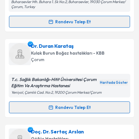
Buharaevler Mh. Buhara 1. Sk No:2, Buharaevler, 19030 Çorum Merkez/
Çorum, Turkey
Randevu Talep Et
Randevu Takvimi Talebi
Op. Dr. Bekir Ozan Elverici
için randevu takvimi
Dr. Duran Karataş
talebi oluşturun. Size bu uzmandan randevu almanız
Kulak Burun Boğaz hastalıkları - KBB
için bir takvim hazırlandığında e-posta ile
Çorum
bilgilendireceğiz.
E-posta Adresiniz
T.c. Sağlık Bakanlığı-Hitit Üniversitesi Çorum
Haritada Göster
Eğitim Ve Araştırma Hastanesi
Yeniyol, Çamlık Cad. No:2, 19200 Çorum Merkez/Çorum
Kişisel verilerimin işlenmesine ilişkin
Aydınlatma
Randevu Talep Et
Randevu Takvimi Talebi
Metni
'ni okudum ve kişisel verilerimin belirtilen
kapsamda işlenmesini kabul ediyorum.
Dr. Duran Karataş
için randevu takvimi talebi
Doç. Dr. Sertaç Arslan
oluşturun. Size bu uzmandan randevu almanız için bir
Takvim Talebini Gönder
Göğüs Hastalıkları