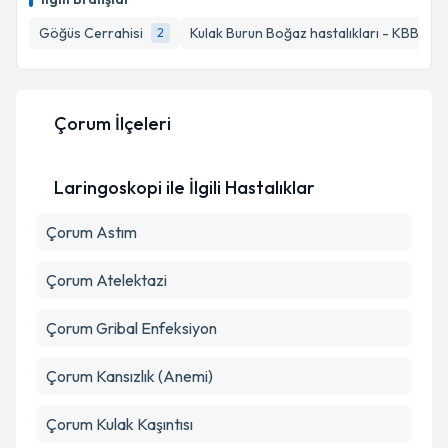
takvim hazırlandığında e-posta ile bilgilendireceğiz.
Göğüs Cerrahisi
Kulak Burun Boğaz hastalıkları - KBB
2
2
E-posta Adresiniz
Çorum İlçeleri
Kişisel verilerimin işlenmesine ilişkin
Aydınlatma
Metni
'ni okudum ve kişisel verilerimin belirtilen
Laringoskopi ile İlgili Hastalıklar
kapsamda işlenmesini kabul ediyorum.
Çorum Astım
Takvim Talebini Gönder
Çorum Atelektazi
Çorum Gribal Enfeksiyon
Çorum Kansızlık (Anemi)
Çorum Kulak Kaşıntısı