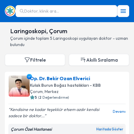
Doktor, klinik ara...
Laringoskopi, Çorum
Çorum
içinde toplam
5
Laringoskopi
uygulayan doktor - uzman
bulundu
Filtrele
Akıllı Sıralama
Op. Dr. Bekir Ozan Elverici
Kulak Burun Boğaz hastalıkları - KBB
Çorum
, Merkez
5
(
2
Değerlendirme)
Kendisine ne kadar teşekkür etsem azdır kendisi
Devamı
sadece bir doktor...
Çorum Özel Hastanesi
Haritada Göster