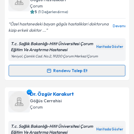
takvim hazırlandığında e-posta ile bilgilendireceğiz.
Çorum
5
(
1
Değerlendirme)
E-posta Adresiniz
Özel hastanedeki bayan gõgūs hastaliklari doktoruna
Devamı
kizip erkek doktor ...
T.c. Sağlık Bakanlığı-Hitit Üniversitesi Çorum
Kişisel verilerimin işlenmesine ilişkin
Aydınlatma
Haritada Göster
Eğitim Ve Araştırma Hastanesi
Metni
'ni okudum ve kişisel verilerimin belirtilen
Yeniyol, Çamlık Cad. No:2, 19200 Çorum Merkez/Çorum
kapsamda işlenmesini kabul ediyorum.
Randevu Talep Et
Randevu Takvimi Talebi
Takvim Talebini Gönder
Doç. Dr. Sertaç Arslan
için randevu takvimi talebi
Dr. Özgür Karakurt
oluşturun. Size bu uzmandan randevu almanız için bir
Göğüs Cerrahisi
takvim hazırlandığında e-posta ile bilgilendireceğiz.
Çorum
E-posta Adresiniz
T.c. Sağlık Bakanlığı-Hitit Üniversitesi Çorum
Haritada Göster
Eğitim Ve Araştırma Hastanesi