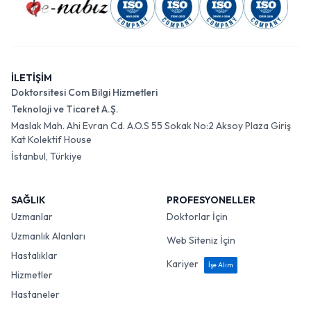
İLETİŞİM
Doktorsitesi Com Bilgi Hizmetleri
Teknoloji ve Ticaret A.Ş.
Maslak Mah. Ahi Evran Cd. A.O.S 55 Sokak No:2 Aksoy Plaza Giriş
Kat Kolektif House
İstanbul, Türkiye
SAĞLIK
PROFESYONELLER
Uzmanlar
Doktorlar İçin
Uzmanlık Alanları
Web Siteniz İçin
Hastalıklar
Kariyer
İşe Alım
Hizmetler
Hastaneler