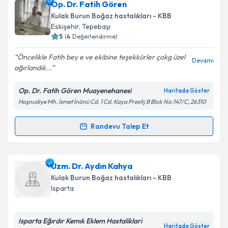
Prof. Dr. Mustafa Acar
için randevu takvimi talebi
Op. Dr. Fatih Gören
oluşturun. Size bu uzmandan randevu almanız için bir
Kulak Burun Boğaz hastalıkları - KBB
takvim hazırlandığında e-posta ile bilgilendireceğiz.
Eskişehir
, Tepebaşı
5
(
4
Değerlendirme)
E-posta Adresiniz
Öncelikle Fatih bey e ve ekibine teşekkürler çokg üzel
Devamı
ağırlandık...
Op. Dr. Fatih Gören Muayenehanesi
Haritada Göster
Kişisel verilerimin işlenmesine ilişkin
Aydınlatma
Hoşnudiye Mh. İsmet İnönü Cd. 1 Cd. Kaya Prestij B Blok No:147/C, 26310
Metni
'ni okudum ve kişisel verilerimin belirtilen
kapsamda işlenmesini kabul ediyorum.
Randevu Talep Et
Randevu Takvimi Talebi
Takvim Talebini Gönder
Op. Dr. Fatih Gören
için randevu takvimi talebi
Uzm. Dr. Aydın Kahya
oluşturun. Size bu uzmandan randevu almanız için bir
Kulak Burun Boğaz hastalıkları - KBB
takvim hazırlandığında e-posta ile bilgilendireceğiz.
Isparta
E-posta Adresiniz
Isparta Eğırdır Kemık Eklem Hastaliklari
Haritada Göster