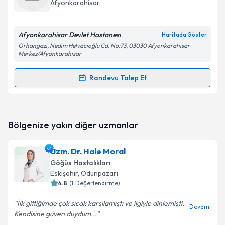
Afyonkarahisar
E-posta Adresiniz
Afyonkarahisar Devlet Hastanesı
Haritada Göster
Orhangazi, Nedim Helvacıoğlu Cd. No:73, 03030 Afyonkarahisar
Merkez/Afyonkarahisar
Kişisel verilerimin işlenmesine ilişkin
Aydınlatma
Randevu Talep Et
Metni
'ni okudum ve kişisel verilerimin belirtilen
Randevu Takvimi Talebi
kapsamda işlenmesini kabul ediyorum.
Dr. İbrahim Güven Coşgun
için randevu takvimi
Takvim Talebini Gönder
Bölgenize yakın diğer uzmanlar
talebi oluşturun. Size bu uzmandan randevu almanız
için bir takvim hazırlandığında e-posta ile
bilgilendireceğiz.
Uzm. Dr. Hale Moral
Göğüs Hastalıkları
E-posta Adresiniz
Eskişehir
, Odunpazarı
4.8
(
1
Değerlendirme)
İlk gittiğimde çok sıcak karşılamıştı ve ilgiyle dinlemişti.
Devamı
Kendisine güven duydum...
Kişisel verilerimin işlenmesine ilişkin
Aydınlatma