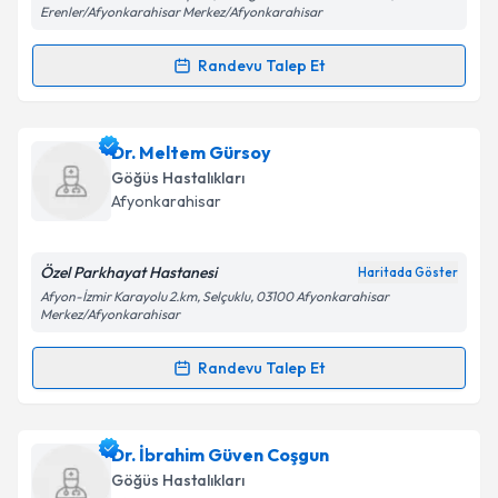
Erenler/Afyonkarahisar Merkez/Afyonkarahisar
Randevu Talep Et
Randevu Takvimi Talebi
Uzm. Dr. Olcay Akar
için randevu takvimi talebi
Dr. Meltem Gürsoy
oluşturun. Size bu uzmandan randevu almanız için bir
Göğüs Hastalıkları
takvim hazırlandığında e-posta ile bilgilendireceğiz.
Afyonkarahisar
E-posta Adresiniz
Özel Parkhayat Hastanesi
Haritada Göster
Afyon-İzmir Karayolu 2.km, Selçuklu, 03100 Afyonkarahisar
Merkez/Afyonkarahisar
Kişisel verilerimin işlenmesine ilişkin
Aydınlatma
Randevu Talep Et
Metni
'ni okudum ve kişisel verilerimin belirtilen
Randevu Takvimi Talebi
kapsamda işlenmesini kabul ediyorum.
Dr. Meltem Gürsoy
için randevu takvimi talebi
Dr. İbrahim Güven Coşgun
Takvim Talebini Gönder
oluşturun. Size bu uzmandan randevu almanız için bir
Göğüs Hastalıkları
takvim hazırlandığında e-posta ile bilgilendireceğiz.