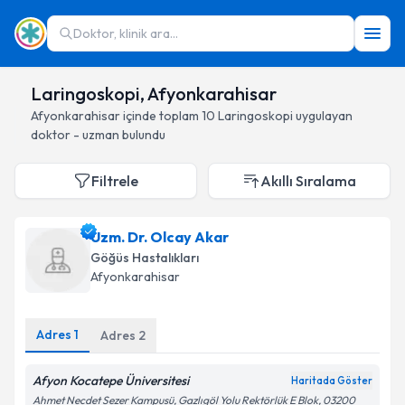
Doktor, klinik ara...
Laringoskopi, Afyonkarahisar
Afyonkarahisar
içinde toplam
10
Laringoskopi
uygulayan
doktor - uzman bulundu
Filtrele
Akıllı Sıralama
Uzm. Dr. Olcay Akar
Göğüs Hastalıkları
Afyonkarahisar
Adres
1
Adres
2
Afyon Kocatepe Üniversitesi
Haritada Göster
Ahmet Necdet Sezer Kampusü, Gazlıgöl Yolu Rektörlük E Blok, 03200