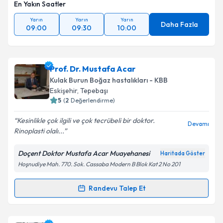
En Yakın Saatler
Yarın
Yarın
Yarın
Daha Fazla
09:00
09:30
10:00
Prof. Dr. Mustafa Acar
Kulak Burun Boğaz hastalıkları - KBB
Eskişehir
, Tepebaşı
5
(
2
Değerlendirme)
Kesinlikle çok ilgili ve çok tecrübeli bir doktor.
Devamı
Rinoplasti olalı...
Doçent Doktor Mustafa Acar Muayehanesi
Haritada Göster
Hoşnudiye Mah. 770. Sok. Cassaba Modern B Blok Kat 2 No 201
Randevu Talep Et
Randevu Takvimi Talebi