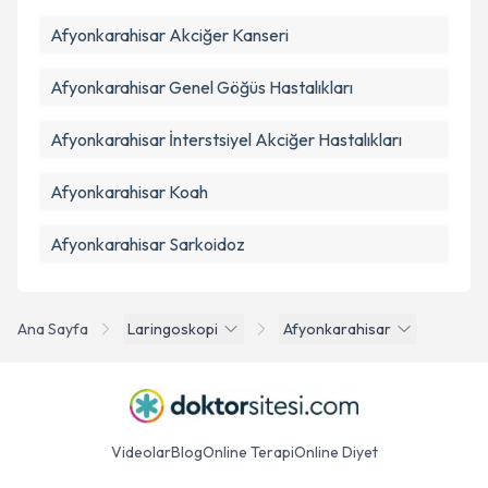
Afyonkarahisar Akciğer Kanseri
Takvim Talebini Gönder
Afyonkarahisar Genel Göğüs Hastalıkları
Afyonkarahisar İnterstsiyel Akciğer Hastalıkları
Afyonkarahisar Koah
Afyonkarahisar Sarkoidoz
Ana Sayfa
Laringoskopi
Afyonkarahisar
Videolar
Blog
Online Terapi
Online Diyet