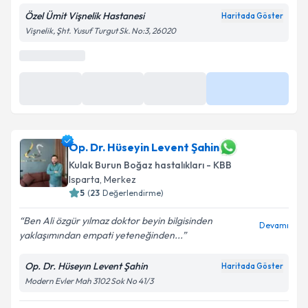
Metni
'ni okudum ve kişisel verilerimin belirtilen
kapsamda işlenmesini kabul ediyorum.
Özel Ümit Vişnelik Hastanesi
Haritada Göster
Vişnelik, Şht. Yusuf Turgut Sk. No:3, 26020
Takvim Talebini Gönder
Op. Dr. Hüseyin Levent Şahin
Kulak Burun Boğaz hastalıkları - KBB
Isparta
, Merkez
5
(
23
Değerlendirme)
Ben Ali özgür yılmaz doktor beyin bilgisinden
Devamı
yaklaşımından empati yeteneğinden...
Op. Dr. Hüseyın Levent Şahin
Haritada Göster
Modern Evler Mah 3102 Sok No 41/3