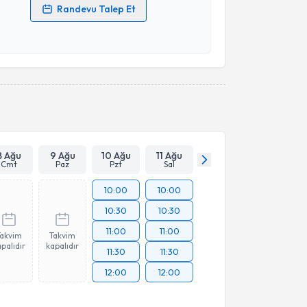
Randevu Talep Et
 verilerimin işlenmesine ilişkin
Aydınlatma Metni
'ni
 ve kişisel verilerimin belirtilen kapsamda
esini kabul ediyorum.
Takvim Talebini Gönder
8 Ağu
9 Ağu
10 Ağu
11 Ağu
Cmt
Paz
Pzt
Sal
10:00
10:00
10:30
10:30
11:00
11:00
Takvim
Takvim
palıdır
kapalıdır
11:30
11:30
12:00
12:00