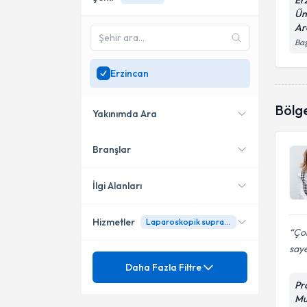
Er
Ün
Ar
Baş
Erzincan
Bölg
Yakınımda Ara
Branşlar
Konumuma yakın uzmanları
göster
İlgi Alanları
Hizmetler
Laparoskopik supraservikal histerektomi(histerektomi)
Kadın Hastalıkları ve Doğum
Çok
saye
Ünvan
Düşük (abortus)
Daha Fazla Filtre
Pr
Ergenlik Sorunları
Blastokist transferi
Mu