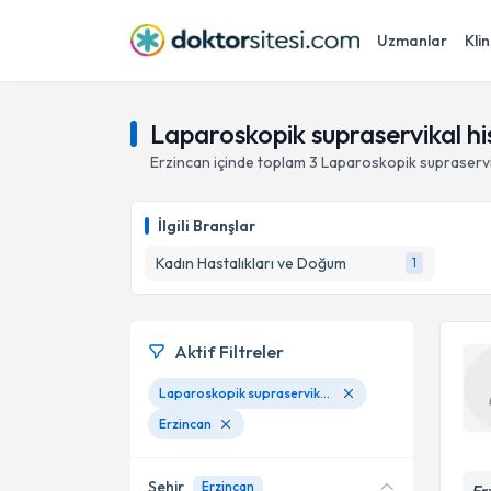
Uzmanlar
Klin
Laparoskopik supraservikal hi
Erzincan
içinde toplam
3
Laparoskopik supraservi
İlgili Branşlar
Kadın Hastalıkları ve Doğum
1
Aktif Filtreler
Laparoskopik supraservikal histerektomi(histerektomi)
Erzincan
Şehir
Erzincan