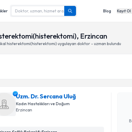
ikler
Blog
Kayıt Ol
sterektomi(histerektomi), Erzincan
kal histerektomi(histerektomi)
uygulayan doktor - uzman bulundu
Randevu T
Uzm. Dr. 
Uzm. Dr. Sercana Uluğ
Size bu uzm
hazırlandığ
Kadın Hastalıkları ve Doğum
Erzincan
E-posta Ad
B