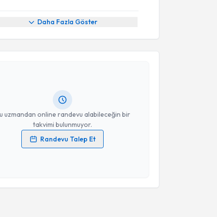
Daha Fazla Göster
akvimi Talebi
Şükrü Özbörü
için randevu takvimi talebi oluşturun.
andan randevu almanız için bir takvim
ında e-posta ile bilgilendireceğiz.
resiniz
u uzmandan online randevu alabileceğin bir
takvimi bulunmuyor.
Randevu Talep Et
 verilerimin işlenmesine ilişkin
Aydınlatma Metni
'ni
 ve kişisel verilerimin belirtilen kapsamda
esini kabul ediyorum.
Takvim Talebini Gönder