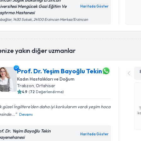
zincan Sağlık Bakanlığı Erzincan
iversitesi Mengücek Gazi Eğitim Ve
Haritada Göster
Kişisel
aştırma Hastanesi
okudum
bağlar, 1430 Sokak, 24100 Erzincan Merkez/Erzincan
işlenm
enize yakın diğer uzmanlar
Prof. Dr. Yeşim Bayoğlu Tekin
Kadın Hastalıkları ve Doğum
Trabzon
, Ortahisar
4.9
(
72
Değerlendirme)
 güzel İngiltere’den daha iyi korkularım vardı yeşim hoca
ka
sinde...
Devamı
of. Dr. Yeşim Bayoğlu Tekin
Haritada Göster
ayenehanesi