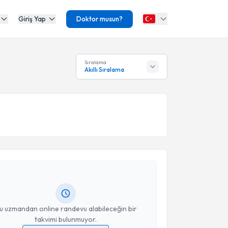
Giriş Yap
Doktor musun?
Sıralama
Akıllı Sıralama
akvimi Talebi
Sercana Uluğ
için randevu takvimi talebi oluşturun.
andan randevu almanız için bir takvim
ında e-posta ile bilgilendireceğiz.
resiniz
u uzmandan online randevu alabileceğin bir
takvimi bulunmuyor.