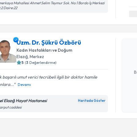
erkaya Mahallesi Ahmet Selim Teymur Sok. No:1 Bordo İş Merkezi
:2 Daire:22
Randevu T
Uzm. Dr. 
Uzm. Dr. Şükrü Özbörü
Size bu uzm
Kadın Hastalıkları ve Doğum
hazırlandığ
Elazığ
, Merkez
5
(
3
Değerlendirme)
E-posta Ad
B
 başarılı umut verici tecrübeli ilgili bir doktor hamile
nlara...
Devamı
Kişisel
okudum
el Elazığ Hayat Hastanesi
Haritada Göster
işlenm
Harput caddesi