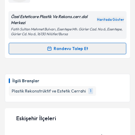
bilgilendireceğiz.
E-posta Adresiniz
Özel Esteticare Plastik Ve Rekons.cerr.dal
Haritada Göster
Merkezi
Fatih Sultan Mehmet Bulvarı, Esentepe Mh. Gürler Cad. No:6, Esentepe,
Gürler Cd. No:6, 16130 Nilüfer/Bursa
Kişisel verilerimin işlenmesine ilişkin
Aydınlatma
Randevu Talep Et
Metni
'ni okudum ve kişisel verilerimin belirtilen
Randevu Takvimi Talebi
kapsamda işlenmesini kabul ediyorum.
Uzm. Dr. Alkar Taşan
için randevu takvimi talebi
Takvim Talebini Gönder
oluşturun. Size bu uzmandan randevu almanız için bir
İlgili Branşlar
takvim hazırlandığında e-posta ile bilgilendireceğiz.
Plastik Rekonstrüktif ve Estetik Cerrahi
1
E-posta Adresiniz
Eskişehir İlçeleri
Kişisel verilerimin işlenmesine ilişkin
Aydınlatma
Metni
'ni okudum ve kişisel verilerimin belirtilen