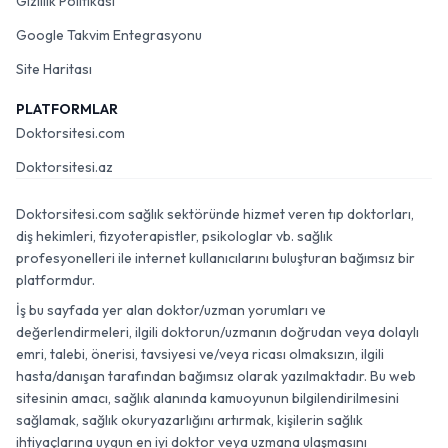
Gizlilik Politikası
Google Takvim Entegrasyonu
Site Haritası
PLATFORMLAR
Doktorsitesi.com
Doktorsitesi.az
Doktorsitesi.com sağlık sektöründe hizmet veren tıp doktorları,
diş hekimleri, fizyoterapistler, psikologlar vb. sağlık
profesyonelleri ile internet kullanıcılarını buluşturan bağımsız bir
platformdur.
İş bu sayfada yer alan doktor/uzman yorumları ve
değerlendirmeleri, ilgili doktorun/uzmanın doğrudan veya dolaylı
emri, talebi, önerisi, tavsiyesi ve/veya ricası olmaksızın, ilgili
hasta/danışan tarafından bağımsız olarak yazılmaktadır. Bu web
sitesinin amacı, sağlık alanında kamuoyunun bilgilendirilmesini
sağlamak, sağlık okuryazarlığını artırmak, kişilerin sağlık
ihtiyaçlarına uygun en iyi doktor veya uzmana ulaşmasını