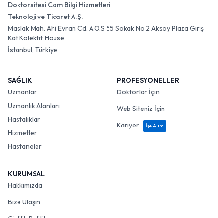
Doktorsitesi Com Bilgi Hizmetleri
Teknoloji ve Ticaret A.Ş.
Maslak Mah. Ahi Evran Cd. A.O.S 55 Sokak No:2 Aksoy Plaza Giriş
Kat Kolektif House
İstanbul, Türkiye
SAĞLIK
PROFESYONELLER
Uzmanlar
Doktorlar İçin
Uzmanlık Alanları
Web Siteniz İçin
Hastalıklar
Kariyer
İşe Alım
Hizmetler
Hastaneler
KURUMSAL
Hakkımızda
Bize Ulaşın