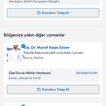
Yenidoğan, 26060 Odunpazarı/Eskişehir
Randevu Talep Et
Randevu Takvimi Talebi
Dr. Tanju Mustafa Akan
için randevu takvimi talebi
Bölgenize yakın diğer uzmanlar
oluşturun. Size bu uzmandan randevu almanız için bir
takvim hazırlandığında e-posta ile bilgilendireceğiz.
Op. Dr. Murat Kaan Sözer
E-posta Adresiniz
Plastik Rekonstrüktif ve Estetik Cerrahi
Bursa
, Nilüfer
Özel Doruk Nilüfer Hastanesi
Kişisel verilerimin işlenmesine ilişkin
Aydınlatma
Haritada Göster
Metni
'ni okudum ve kişisel verilerimin belirtilen
Konak, Lefkoşe Cd. No:22
kapsamda işlenmesini kabul ediyorum.
Randevu Talep Et
Randevu Takvimi Talebi
Takvim Talebini Gönder