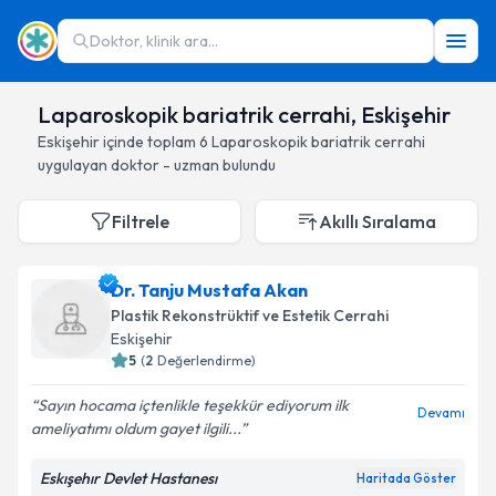
Doktor, klinik ara...
Laparoskopik bariatrik cerrahi, Eskişehir
Eskişehir
içinde toplam
6
Laparoskopik bariatrik cerrahi
uygulayan doktor - uzman bulundu
Filtrele
Akıllı Sıralama
Dr. Tanju Mustafa Akan
Plastik Rekonstrüktif ve Estetik Cerrahi
Eskişehir
5
(
2
Değerlendirme)
Sayın hocama içtenlikle teşekkür ediyorum ilk
Devamı
ameliyatımı oldum gayet ilgili...
Eskışehır Devlet Hastanesı
Haritada Göster