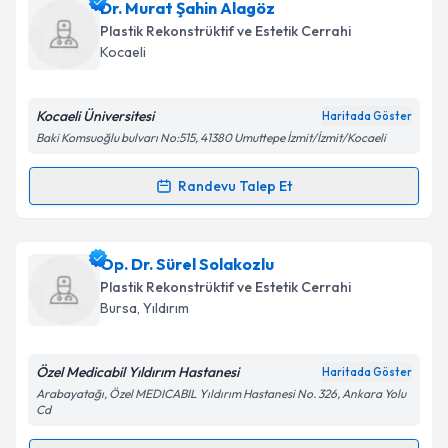
Op. Dr. Murat Kaan Sözer
için randevu takvimi
Dr. Murat Şahin Alagöz
talebi oluşturun. Size bu uzmandan randevu almanız
Plastik Rekonstrüktif ve Estetik Cerrahi
için bir takvim hazırlandığında e-posta ile
Kocaeli
bilgilendireceğiz.
E-posta Adresiniz
Kocaeli Üniversitesi
Haritada Göster
Baki Komsuoğlu bulvarı No:515, 41380 Umuttepe İzmit/İzmit/Kocaeli
Randevu Talep Et
Randevu Takvimi Talebi
Kişisel verilerimin işlenmesine ilişkin
Aydınlatma
Metni
'ni okudum ve kişisel verilerimin belirtilen
kapsamda işlenmesini kabul ediyorum.
Dr. Murat Şahin Alagöz
için randevu takvimi talebi
Op. Dr. Sürel Solakozlu
oluşturun. Size bu uzmandan randevu almanız için bir
Plastik Rekonstrüktif ve Estetik Cerrahi
takvim hazırlandığında e-posta ile bilgilendireceğiz.
Takvim Talebini Gönder
Bursa
, Yıldırım
E-posta Adresiniz
Özel Medicabil Yıldırım Hastanesi
Haritada Göster
Arabayatağı, Özel MEDICABIL Yıldırım Hastanesi No. 326, Ankara Yolu
Cd
Kişisel verilerimin işlenmesine ilişkin
Aydınlatma