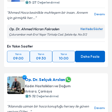
5
(
27
Değerlendirme)
Ahmed Hoca kesinlikle muhteşem bir insan. Annem
Devamı
için girmiştik her...
Op. Dr. Ahmed Hicran Fakraden
Haritada Göster
Çukurambar mah Erol Yaşar Türkalp Cad. Şelale Ap. No:3/2
En Yakın Saatler
Yarın
Yarın
Yarın
Daha Fazla
09:00
09:30
10:00
Op. Dr. Selçuk Arslan
Kadın Hastalıkları ve Doğum
Ankara
, Çankaya
5
(
12
Değerlendirme)
Alanında uzman bir hoca konuştuğu hersey ile güven
Devamı
veriyor.Güler...