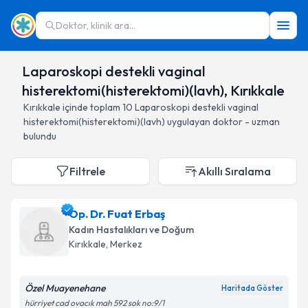
Doktor, klinik ara...
Laparoskopi destekli vaginal
histerektomi(histerektomi)(lavh), Kırıkkale
Kırıkkale
içinde toplam
10
Laparoskopi destekli vaginal
histerektomi(histerektomi)(lavh)
uygulayan doktor - uzman
bulundu
Filtrele
Akıllı Sıralama
Op. Dr. Fuat Erbaş
Kadın Hastalıkları ve Doğum
Kırıkkale
, Merkez
Özel Muayenehane
Haritada Göster
hürriyet cad ovacık mah 592 sok no:9/1