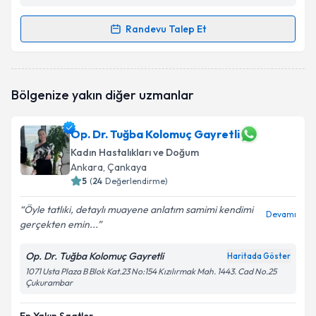
Randevu Talep Et
Randevu Takvimi Talebi
Op. Dr. Fuat Erbaş
için randevu takvimi talebi
Bölgenize yakın diğer uzmanlar
oluşturun. Size bu uzmandan randevu almanız için bir
takvim hazırlandığında e-posta ile bilgilendireceğiz.
Op. Dr. Tuğba Kolomuç Gayretli
E-posta Adresiniz
Kadın Hastalıkları ve Doğum
Ankara
, Çankaya
5
(
24
Değerlendirme)
Kişisel verilerimin işlenmesine ilişkin
Aydınlatma
Öyle tatlıki, detaylı muayene anlatım samimi kendimi
Devamı
Metni
'ni okudum ve kişisel verilerimin belirtilen
gerçekten emin...
kapsamda işlenmesini kabul ediyorum.
Op. Dr. Tuğba Kolomuç Gayretli
Haritada Göster
1071 Usta Plaza B Blok Kat.23 No:154 Kızılırmak Mah. 1443. Cad No.25
Takvim Talebini Gönder
Çukurambar