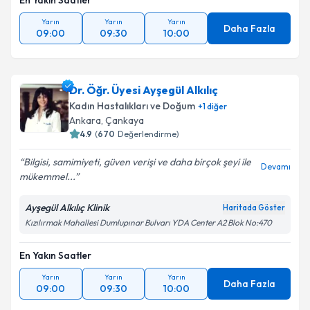
En Yakın Saatler
Yarın
Yarın
Yarın
Daha Fazla
09:00
09:30
10:00
Dr. Öğr. Üyesi Ayşegül Alkılıç
Kadın Hastalıkları ve Doğum
+
1
diğer
Ankara
, Çankaya
4.9
(
670
Değerlendirme)
Bilgisi, samimiyeti, güven verişi ve daha birçok şeyi ile
Devamı
mükemmel...
Ayşegül Alkılıç Klinik
Haritada Göster
Kızılırmak Mahallesi Dumlupınar Bulvarı YDA Center A2 Blok No:470
En Yakın Saatler
Yarın
Yarın
Yarın
Daha Fazla
09:00
09:30
10:00