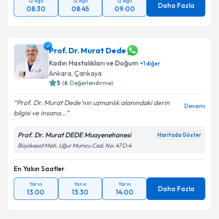
12 Ağu
12 Ağu
12 Ağu
Daha Fazla
08:30
08:45
09:00
Prof. Dr. Murat Dede
Kadın Hastalıkları ve Doğum
+
1
diğer
Ankara
, Çankaya
5
(
6
Değerlendirme)
Prof. Dr. Murat Dede'nin uzmanlık alanındaki derin
Devamı
bilgisi ve insana...
Prof. Dr. Murat DEDE Muayenehanesi
Haritada Göster
Büyükesat Mah. Uğur Mumcu Cad. No: 47 D:4
En Yakın Saatler
Yarın
Yarın
Yarın
Daha Fazla
13:00
13:30
14:00