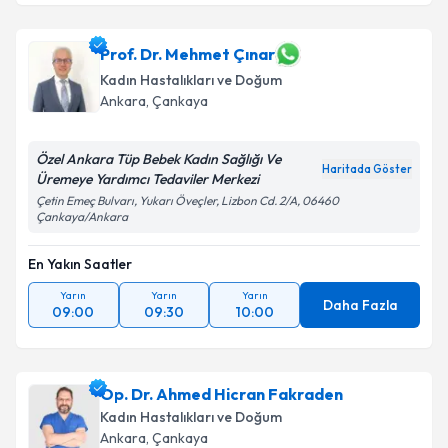
Prof. Dr. Mehmet Çınar
Kadın Hastalıkları ve Doğum
Ankara
, Çankaya
Özel Ankara Tüp Bebek Kadın Sağlığı Ve
Haritada Göster
Üremeye Yardımcı Tedaviler Merkezi
Çetin Emeç Bulvarı, Yukarı Öveçler, Lizbon Cd. 2/A, 06460
Çankaya/Ankara
En Yakın Saatler
Yarın
Yarın
Yarın
Daha Fazla
09:00
09:30
10:00
Op. Dr. Ahmed Hicran Fakraden
Kadın Hastalıkları ve Doğum
Ankara
, Çankaya