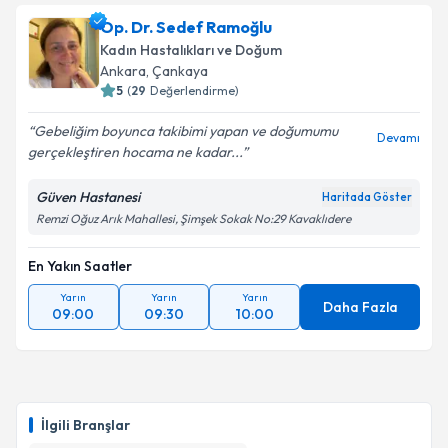
Op. Dr. Sedef Ramoğlu
Kadın Hastalıkları ve Doğum
Ankara
, Çankaya
5
(
29
Değerlendirme)
Gebeliğim boyunca takibimi yapan ve doğumumu
Devamı
gerçekleştiren hocama ne kadar...
Güven Hastanesi
Haritada Göster
Remzi Oğuz Arık Mahallesi, Şimşek Sokak No:29 Kavaklıdere
En Yakın Saatler
Yarın
Yarın
Yarın
Daha Fazla
09:00
09:30
10:00
İlgili Branşlar