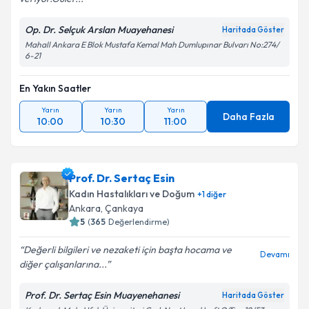
Op. Dr. Selçuk Arslan Muayehanesi
Haritada Göster
Mahall Ankara E Blok Mustafa Kemal Mah Dumlupınar Bulvarı No:274/
6-21
En Yakın Saatler
Yarın
Yarın
Yarın
Daha Fazla
10:00
10:30
11:00
Prof. Dr. Sertaç Esin
Kadın Hastalıkları ve Doğum
+
1
diğer
Ankara
, Çankaya
5
(
365
Değerlendirme)
Değerli bilgileri ve nezaketi için başta hocama ve
Devamı
diğer çalışanlarına...
Prof. Dr. Sertaç Esin Muayenehanesi
Haritada Göster