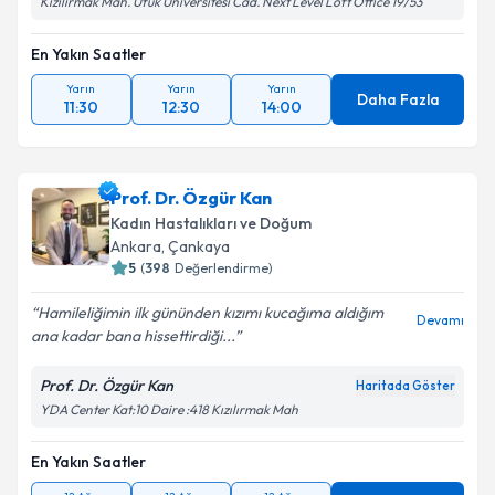
Kızılırmak Mah. Ufuk Üniversitesi Cad. Next Level Loft Office 19/53
En Yakın Saatler
Yarın
Yarın
Yarın
Daha Fazla
11:30
12:30
14:00
Prof. Dr. Özgür Kan
Kadın Hastalıkları ve Doğum
Ankara
, Çankaya
5
(
398
Değerlendirme)
Hamileliğimin ilk gününden kızımı kucağıma aldığım
Devamı
ana kadar bana hissettirdiği...
Prof. Dr. Özgür Kan
Haritada Göster
YDA Center Kat:10 Daire :418 Kızılırmak Mah
En Yakın Saatler