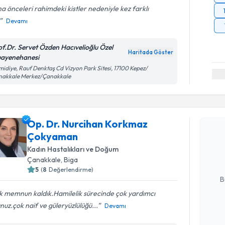
a önceleri rahimdeki kistler nedeniyle kez farklı
Devamı
of.Dr. Servet Özden Hacıvelioğlu Özel
Haritada Göster
ayenehanesi
idiye, Rauf Denktaş Cd Vizyon Park Sitesi, 17100 Kepez/
nakkale Merkez/Çanakkale
Randevu T
Op. Dr. Nurcihan Korkmaz
Op. Dr. N
Çokyaman
talebi oluş
takvim hazı
Kadın Hastalıkları ve Doğum
Çanakkale
, Biga
E-posta Ad
5
(
8
Değerlendirme)
B
k memnun kaldık.Hamilelik sürecinde çok yardımcı
nuz.çok naif ve güleryüzlülüğü...
Devamı
Kişisel