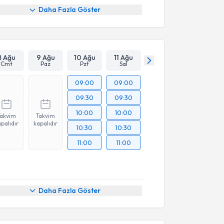
Daha Fazla Göster
8 Ağu
9 Ağu
10 Ağu
11 Ağu
Cmt
Paz
Pzt
Sal
09:00
09:00
09:30
09:30
10:00
10:00
Takvim
Takvim
palıdır
kapalıdır
10:30
10:30
11:00
11:00
akvimi Talebi
Daha Fazla Göster
ehmet Mutlu Karakaya
için randevu takvimi talebi