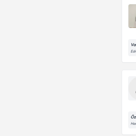
Va
Edr
Öz
Ha