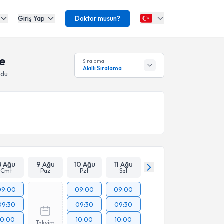
Giriş Yap
Doktor musun?
le
Sıralama
Akıllı Sıralama
ndu
8 Ağu
9 Ağu
10 Ağu
11 Ağu
Cmt
Paz
Pzt
Sal
09:00
09:00
09:00
09:30
09:30
09:30
10:00
10:00
10:00
Takvim