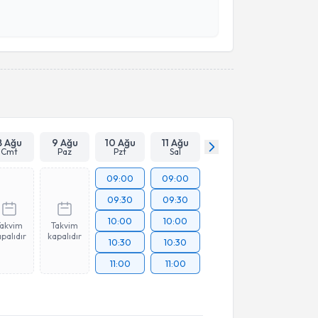
 ve kişisel verilerimin belirtilen kapsamda
esini kabul ediyorum.
Takvim Talebini Gönder
8 Ağu
9 Ağu
10 Ağu
11 Ağu
Cmt
Paz
Pzt
Sal
09:00
09:00
09:30
09:30
10:00
10:00
Takvim
Takvim
palıdır
kapalıdır
10:30
10:30
11:00
11:00