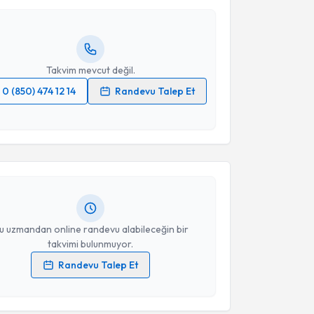
Size bu uzmandan randevu almanız için bir takvim
ında e-posta ile bilgilendireceğiz.
resiniz
Takvim mevcut değil.
0 (850) 474 12 14
Randevu Talep Et
akvimi Talebi
 verilerimin işlenmesine ilişkin
Aydınlatma Metni
'ni
 ve kişisel verilerimin belirtilen kapsamda
esini kabul ediyorum.
Fatma Selcen Gök
için randevu takvimi talebi
Size bu uzmandan randevu almanız için bir takvim
ında e-posta ile bilgilendireceğiz.
Takvim Talebini Gönder
resiniz
u uzmandan online randevu alabileceğin bir
takvimi bulunmuyor.
Randevu Talep Et
 verilerimin işlenmesine ilişkin
Aydınlatma Metni
'ni
 ve kişisel verilerimin belirtilen kapsamda
esini kabul ediyorum.