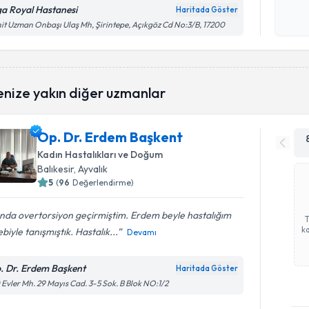
okudum
ga Royal Hastanesi
Haritada Göster
işlenm
it Uzman Onbaşı Ulaş Mh, Şirintepe, Açıkgöz Cd No:3/B, 17200
enize yakın diğer uzmanlar
Op. Dr. Erdem Başkent
Kadın Hastalıkları ve Doğum
Balıkesir
, Ayvalık
5
(
96
Değerlendirme)
ında overtorsiyon geçirmiştim. Erdem beyle hastalığım
ka
biyle tanışmıştık. Hastalık...
Devamı
. Dr. Erdem Başkent
Haritada Göster
 Evler Mh. 29 Mayıs Cad. 3-5 Sok. B Blok NO:1/2