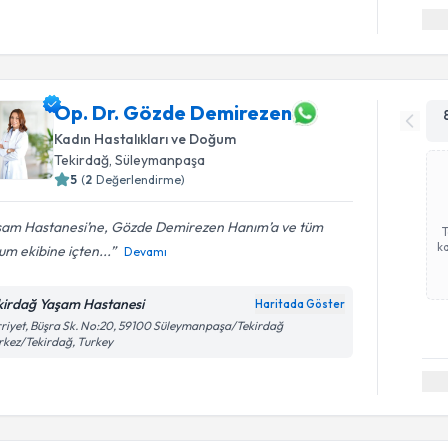
Op. Dr. Gözde Demirezen
Kadın Hastalıkları ve Doğum
Tekirdağ
, Süleymanpaşa
5
(
2
Değerlendirme)
şam Hastanesi’ne, Gözde Demirezen Hanım’a ve tüm
ka
m ekibine içten...
Devamı
kirdağ Yaşam Hastanesi
Haritada Göster
riyet, Büşra Sk. No:20, 59100 Süleymanpaşa/Tekirdağ
kez/Tekirdağ, Turkey
Randevu T
Op. Dr. M