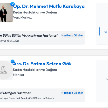
oluşturun. 
Op. Dr. Mehmet Mutlu Karakaya
hazırlandığ
Kadın Hastalıkları ve Doğum
E-posta Ad
Van
, Merkez
n Bölge Eğitim Ve Araştırma Hastanesi
Haritada Göster
Randevu T
Kişisel
emit Yolu 1. Km
okudum
işlenm
Ass. Dr. 
oluşturun. 
Ass. Dr. Fatma Selcen Gök
hazırlandığ
Kadın Hastalıkları ve Doğum
E-posta Ad
Manisa
B
el Medigün Hastanesi
Haritada Göster
Kişisel
midiye, Vefa Sok No:4, 45500 Soma/Manisa
okudum
işlenm