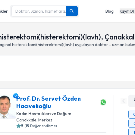
ikler
Blog
Kayıt Ol
histerektomi(histerektomi)(lavh), Çanakka
aginal histerektomi(histerektomi)(lavh)
uygulayan doktor - uzman bulu
Prof. Dr. Servet Özden
Hacıvelioğlu
Kadın Hastalıkları ve Doğum
Çanakkale
, Merkez
5
(
15
Değerlendirme)