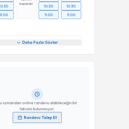
kapalıdır
10:30
10:30
10:30
11:00
11:00
11:00
Daha Fazla Göster
akvimi Talebi
urcihan Korkmaz Çokyaman
için randevu takvimi
turun. Size bu uzmandan randevu almanız için bir
rlandığında e-posta ile bilgilendireceğiz.
resiniz
u uzmandan online randevu alabileceğin bir
takvimi bulunmuyor.
Randevu Talep Et
 verilerimin işlenmesine ilişkin
Aydınlatma Metni
'ni