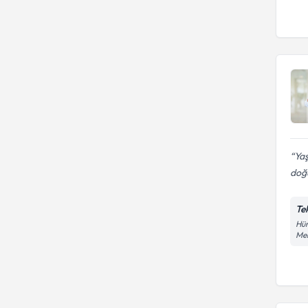
Ya
doğu
Te
Hür
Mer