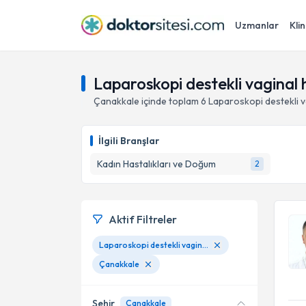
Uzmanlar
Klin
Laparoskopi destekli vaginal 
Çanakkale
içinde toplam
6
Laparoskopi destekli v
İlgili Branşlar
Kadın Hastalıkları ve Doğum
2
Aktif Filtreler
Laparoskopi destekli vaginal histerektomi(histerektomi)(lavh)
Çanakkale
Şehir
Çanakkale