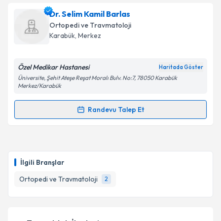
Dr. Selim Kamil Barlas
E-posta Adresiniz
Ortopedi ve Travmatoloji
Karabük
, Merkez
Özel Medikar Hastanesi
Kişisel verilerimin işlenmesine ilişkin
Aydınlatma
Haritada Göster
Metni
'ni okudum ve kişisel verilerimin belirtilen
Üniversite, Şehit Ateşe Reşat Moralı Bulv. No:7, 78050 Karabük
Merkez/Karabük
kapsamda işlenmesini kabul ediyorum.
Randevu Talep Et
Randevu Takvimi Talebi
Takvim Talebini Gönder
Dr. Selim Kamil Barlas
için randevu takvimi talebi
oluşturun. Size bu uzmandan randevu almanız için bir
İlgili Branşlar
takvim hazırlandığında e-posta ile bilgilendireceğiz.
Ortopedi ve Travmatoloji
2
E-posta Adresiniz