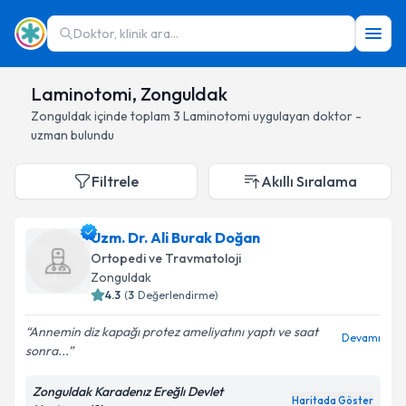
Doktor, klinik ara...
Laminotomi, Zonguldak
Zonguldak
içinde toplam
3
Laminotomi
uygulayan doktor -
uzman bulundu
Filtrele
Akıllı Sıralama
Uzm. Dr. Ali Burak Doğan
Ortopedi ve Travmatoloji
Zonguldak
4.3
(
3
Değerlendirme)
Annemin diz kapağı protez ameliyatını yaptı ve saat
Devamı
sonra...
Zonguldak Karadenız Ereğlı Devlet
Haritada Göster