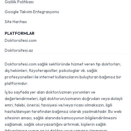
Gizlilik Politikası
Google Takvim Entegrasyonu
Site Haritası
PLATFORMLAR
Doktorsitesi.com
Doktorsitesi.az
Doktorsitesi.com sağlık sektöründe hizmet veren tıp doktorları,
diş hekimleri, fizyoterapistler, psikologlar vb. sağlık
profesyonelleri ile internet kullanıcılarını buluşturan bağımsız bir
platformdur.
İş bu sayfada yer alan doktor/uzman yorumları ve
değerlendirmeleri, ilgili doktorun/uzmanın doğrudan veya dolaylı
emri, talebi, önerisi, tavsiyesi ve/veya ricası olmaksızın, ilgili
hasta/danışan tarafından bağımsız olarak yazılmaktadır. Bu web
sitesinin amacı, sağlık alanında kamuoyunun bilgilendirilmesini
sağlamak, sağlık okuryazarlığını artırmak, kişilerin sağlık
ihtiyaçlarına uygun en iyi doktor veya uzmana ulaşmasını