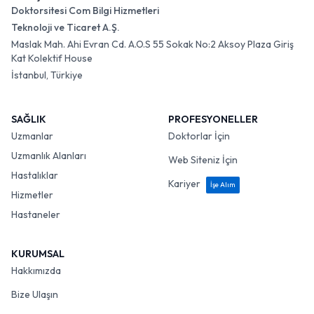
Doktorsitesi Com Bilgi Hizmetleri
Teknoloji ve Ticaret A.Ş.
Maslak Mah. Ahi Evran Cd. A.O.S 55 Sokak No:2 Aksoy Plaza Giriş
Kat Kolektif House
İstanbul, Türkiye
SAĞLIK
PROFESYONELLER
Uzmanlar
Doktorlar İçin
Uzmanlık Alanları
Web Siteniz İçin
Hastalıklar
Kariyer
İşe Alım
Hizmetler
Hastaneler
KURUMSAL
Hakkımızda
Bize Ulaşın