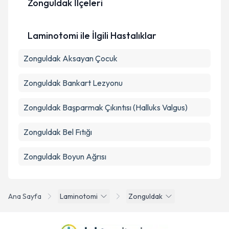
Zonguldak İlçeleri
Kişisel verilerimin işlenmesine ilişkin
Aydınlatma
Metni
'ni okudum ve kişisel verilerimin belirtilen
Laminotomi ile İlgili Hastalıklar
kapsamda işlenmesini kabul ediyorum.
Zonguldak Aksayan Çocuk
Takvim Talebini Gönder
Zonguldak Bankart Lezyonu
Zonguldak Başparmak Çıkıntısı (Halluks Valgus)
Zonguldak Bel Fıtığı
Zonguldak Boyun Ağrısı
Ana Sayfa
Laminotomi
Zonguldak