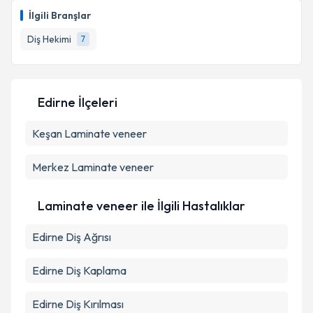
oluşturun. Size bu uzmandan randevu almanız için bir
İlgili Branşlar
takvim hazırlandığında e-posta ile bilgilendireceğiz.
Diş Hekimi
7
E-posta Adresiniz
Edirne İlçeleri
Kişisel verilerimin işlenmesine ilişkin
Aydınlatma
Keşan
Laminate veneer
Metni
'ni okudum ve kişisel verilerimin belirtilen
kapsamda işlenmesini kabul ediyorum.
Merkez
Laminate veneer
Takvim Talebini Gönder
Laminate veneer ile İlgili Hastalıklar
Edirne Diş Ağrısı
Edirne Diş Kaplama
Edirne Diş Kırılması