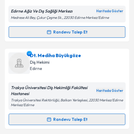
E-posta Adresiniz
Edırne Ağiz Ve Dış Sağliği Merkezı
Haritada Göster
Medrese Ali Bey, Çukur Çeşme Sk., 22030 Edirne Merkez/Edirne
Kişisel verilerimin işlenmesine ilişkin
Aydınlatma
Randevu Talep Et
Randevu Takvimi Talebi
Metni
'ni okudum ve kişisel verilerimin belirtilen
kapsamda işlenmesini kabul ediyorum.
Dt. Oktay Kayabaşı
için randevu takvimi talebi
Dt. Mediha Büyükgöze
oluşturun. Size bu uzmandan randevu almanız için bir
Takvim Talebini Gönder
Diş Hekimi
takvim hazırlandığında e-posta ile bilgilendireceğiz.
Edirne
E-posta Adresiniz
Trakya Üniversitesi Diş Hekimliği Fakültesi
Haritada Göster
Hastanesi
Trakya Üniversitesi Rektörlüğü, Balkan Yerleşkesi, 22030 Merkez/Edirne
Merkez/Edirne
Kişisel verilerimin işlenmesine ilişkin
Aydınlatma
Metni
'ni okudum ve kişisel verilerimin belirtilen
Randevu Talep Et
kapsamda işlenmesini kabul ediyorum.
Randevu Takvimi Talebi