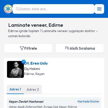
Doktor, klinik ara...
Laminate veneer, Edirne
Edirne
içinde toplam
7
Laminate veneer
uygulayan doktor -
uzman bulundu
Filtrele
Akıllı Sıralama
Dt. Eren Uslu
Diş Hekimi
Edirne
, Keşan
Adres
1
Adres
2
Keşan Devlet Hastanesi
Haritada Göster
Adres: Aşağı Zaferiye Mah. Evreşe Cad. Keşan /Edirne