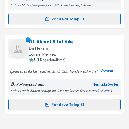
Sabuni Mah. Çilingirler Cad. 32 Edirne Merkez, Edirne
Kişisel verilerimin işlenmesine ilişkin
Aydınlatma
Randevu Talep Et
Randevu Takvimi Talebi
Metni
'ni okudum ve kişisel verilerimin belirtilen
kapsamda işlenmesini kabul ediyorum.
Dt. Salim Doğan
için randevu takvimi talebi
Dt. Ahmet Rifat Kılıç
oluşturun. Size bu uzmandan randevu almanız için bir
Takvim Talebini Gönder
Diş Hekimi
takvim hazırlandığında e-posta ile bilgilendireceğiz.
Edirne
, Merkez
5
(
1
Değerlendirme)
E-posta Adresiniz
Devamı
İşinin erbabı bir doktor, kesinlikle tavsiye ederim.
Özel Muayenehane
Haritada Göster
Sabuni mah. Banka Aralığı sok. 1.Noter karşısı Delta iş merkezi No: 4
Kişisel verilerimin işlenmesine ilişkin
Aydınlatma
Metni
'ni okudum ve kişisel verilerimin belirtilen
kapsamda işlenmesini kabul ediyorum.
Randevu Talep Et
Randevu Takvimi Talebi
Takvim Talebini Gönder
Dt. Ahmet Rifat Kılıç
için randevu takvimi talebi