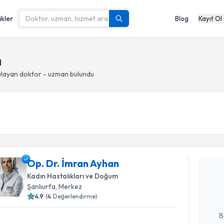
ikler
Blog
Kayıt Ol
a
layan doktor - uzman bulundu
Randevu T
Op. Dr. İmran Ayhan
Op. Dr. İ
bu uzmandan
Kadın Hastalıkları ve Doğum
posta ile bi
Şanlıurfa
, Merkez
4.9
(
4
Değerlendirme)
E-posta Ad
B