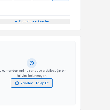
Daha Fazla Göster
akvimi Talebi
ecip Deniz
için randevu takvimi talebi oluşturun. Size
 randevu almanız için bir takvim hazırlandığında e-
lgilendireceğiz.
resiniz
u uzmandan online randevu alabileceğin bir
takvimi bulunmuyor.
Randevu Talep Et
 verilerimin işlenmesine ilişkin
Aydınlatma Metni
'ni
 ve kişisel verilerimin belirtilen kapsamda
esini kabul ediyorum.