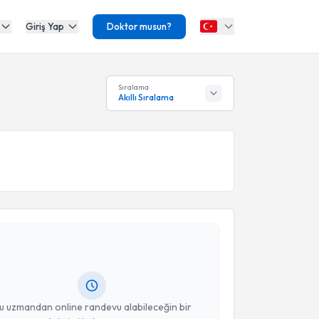
Giriş Yap
Doktor musun?
Sıralama
Akıllı Sıralama
akvimi Talebi
mran Ayhan
için randevu takvimi talebi oluşturun. Size
 randevu almanız için bir takvim hazırlandığında e-
lgilendireceğiz.
resiniz
u uzmandan online randevu alabileceğin bir