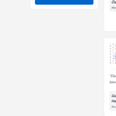
Öz
4 Boyutlu Ultrasonla Gebelik
Mim
Ünvan
4 boyutlu renkli ultrason
Muayenesi
Açık cerrahi
5 boyutlu renklı ultrason
İSTANBUL ÜNİVERSİTESİ
Açıklanamayan Kısırlık
Adet bozukluğu
Op. Dr.
Acil rahim ağzı dikişi ( Sörklaj )
Adet Düzensizliği Tedavisi
Adenomyozis
Aile planlaması
Adet Ağrıları (Dismenore)
Anti - aging uygulamaları
Adet bozukluğu
Aşılama(iui)
Dok
tüm 
Adet Dışı Kanamalar
Aşılama yöntemi
Adet Düzensizliği
Ga
Barbie vajina estetiği
Ha
İnc
Bartolin Kist ve Apsesi
Ameliyatı