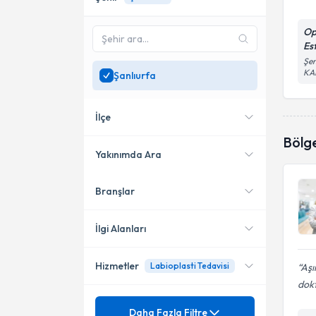
Op
Est
Şen
KA
Şanlıurfa
İlçe
Bölg
Yakınımda Ara
Branşlar
Konumuma yakın uzmanları
Merkez
göster
İlgi Alanları
Hizmetler
Labioplasti Tedavisi
Aşı
Kadın Hastalıkları ve Doğum
dokt
Mezuniyet
4 Boyutlu Gebelik Ultrasonu
Daha Fazla Filtre