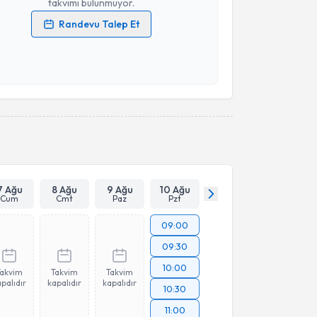
takvimi bulunmuyor.
Randevu Talep Et
 verilerimin işlenmesine ilişkin
Aydınlatma Metni
'ni
 ve kişisel verilerimin belirtilen kapsamda
esini kabul ediyorum.
Takvim Talebini Gönder
7 Ağu
8 Ağu
9 Ağu
10 Ağu
Cum
Cmt
Paz
Pzt
09:00
09:30
10:00
Takvim
Takvim
Takvim
palıdır
kapalıdır
kapalıdır
10:30
11:00