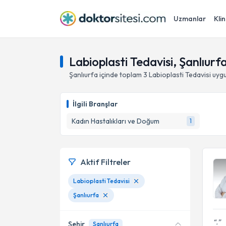
Uzmanlar
Klin
Labioplasti Tedavisi, Şanlıurf
Şanlıurfa
içinde toplam
3
Labioplasti Tedavisi
uygu
İlgili Branşlar
Kadın Hastalıkları ve Doğum
1
Aktif Filtreler
Labioplasti Tedavisi
Şanlıurfa
.
Şehir
Şanlıurfa