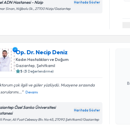
el ADN Hastanesi - Nizip
Haritada Göster
ar Sinan, Niğbolu Sk., 27700 Nizip/Gaziantep
Randevu T
Op. Dr. Necip Deniz
Op. Dr. N
bu uzmandan
Kadın Hastalıkları ve Doğum
posta ile bi
Gaziantep
, Şehitkamil
5
(
3
Değerlendirme)
E-posta Ad
B
torum çok ilgili ve güler yüzlüydü. Muayene sırasında
sorularımı...
Devamı
Kişisel
ziantep Özel Sanko Üniversitesi
okudum
Haritada Göster
stanesi
işlenm
ili Pınar, Ali Fuat Cebesoy Blv. No:45, 27090 Şehitkamil/Gaziantep