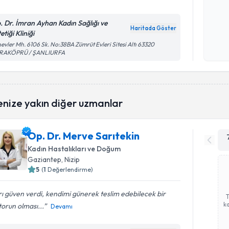
. Dr. İmran Ayhan Kadın Sağlığı ve
Kişisel
Haritada Göster
etiği Kliniği
okudum
evler Mh. 6106 Sk. No:38BA Zümrüt Evleri Sitesi Altı 63320
işlenm
RAKÖPRÜ / ŞANLIURFA
enize yakın diğer uzmanlar
Op. Dr. Merve Sarıtekin
Kadın Hastalıkları ve Doğum
Gaziantep
, Nizip
5
(
1
Değerlendirme)
rı güven verdi, kendimi günerek teslim edebilecek bir
ka
orun olması...
Devamı