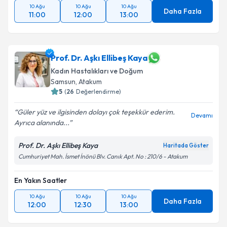
10 Ağu
10 Ağu
10 Ağu
Daha Fazla
11:00
12:00
13:00
Prof. Dr. Aşkı Ellibeş Kaya
Kadın Hastalıkları ve Doğum
Samsun
, Atakum
5
(
26
Değerlendirme)
Güler yüz ve ilgisinden dolayı çok teşekkür ederim.
Devamı
Ayrıca alanında...
Prof. Dr. Aşkı Ellibeş Kaya
Haritada Göster
Cumhuriyet Mah. İsmet İnönü Blv. Canık Apt. No : 210/6 - Atakum
En Yakın Saatler
10 Ağu
10 Ağu
10 Ağu
Daha Fazla
12:00
12:30
13:00