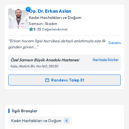
Op. Dr. Erkan Aslan
Kadın Hastalıkları ve Doğum
Samsun
, İlkadım
5
(
13
Değerlendirme)
Erkan hocam İlgisi tecrübesi detaylı anlatımıyla size ilk
Devamı
günden güven...
Özel Samsun Büyük Anadolu Hastanesi
Haritada Göster
Kale, Atatürk Blv. No:160, 55030
Randevu Talep Et
Randevu Takvimi Talebi
Op. Dr. Erkan Aslan
için randevu takvimi talebi
oluşturun. Size bu uzmandan randevu almanız için bir
İlgili Branşlar
takvim hazırlandığında e-posta ile bilgilendireceğiz.
Kadın Hastalıkları ve Doğum
4
E-posta Adresiniz