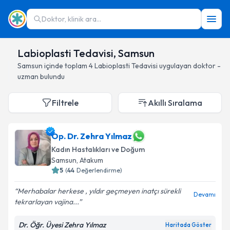
Doktor, klinik ara...
Labioplasti Tedavisi, Samsun
Samsun
içinde toplam
4
Labioplasti Tedavisi
uygulayan doktor -
uzman bulundu
Filtrele
Akıllı Sıralama
Op. Dr. Zehra Yılmaz
Kadın Hastalıkları ve Doğum
Samsun
, Atakum
5
(
44
Değerlendirme)
Merhabalar herkese , yıldır geçmeyen inatçı sürekli
Devamı
tekrarlayan vajina...
Dr. Öğr. Üyesi Zehra Yılmaz
Haritada Göster