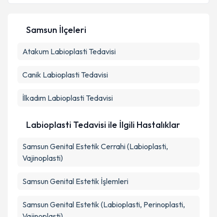
Samsun İlçeleri
Kişisel verilerimin işlenmesine ilişkin
Aydınlatma
Atakum
Metni
Labioplasti Tedavisi
'ni okudum ve kişisel verilerimin belirtilen
kapsamda işlenmesini kabul ediyorum.
Canik
Labioplasti Tedavisi
Takvim Talebini Gönder
İlkadım
Labioplasti Tedavisi
Labioplasti Tedavisi ile İlgili Hastalıklar
Samsun Genital Estetik Cerrahi (Labioplasti,
Vajinoplasti)
Samsun Genital Estetik İşlemleri
Samsun Genital Estetik (Labioplasti, Perinoplasti,
Vajinoplasti)