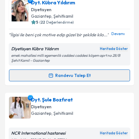
Dyt. Mustafa Çelik
için randevu takvimi talebi
Dyt. Kübra Yıldırım
oluşturun. Size bu uzmandan randevu almanız için bir
Diyetisyen
takvim hazırlandığında e-posta ile bilgilendireceğiz.
Gaziantep
, Şehitkamil
5
(
22
Değerlendirme)
E-posta Adresiniz
Devamı
İlgisi ile beni çok motive edip güzel bir şekilde kilo...
Diyetisyen Kübra Yıldırım
Haritada Göster
emek mahallesi milli egemenlik caddesi caddesi köşem aprt no 28/B
Kişisel verilerimin işlenmesine ilişkin
Aydınlatma
Şehit Kamil - Gaziantep
Metni
'ni okudum ve kişisel verilerimin belirtilen
kapsamda işlenmesini kabul ediyorum.
Randevu Talep Et
Randevu Takvimi Talebi
Takvim Talebini Gönder
Dyt. Kübra Yıldırım
için randevu takvimi talebi
Dyt. Şule Bozfırat
oluşturun. Size bu uzmandan randevu almanız için bir
Diyetisyen
takvim hazırlandığında e-posta ile bilgilendireceğiz.
Gaziantep
, Şehitkamil
E-posta Adresiniz
NCR International hastanesi
Haritada Göster