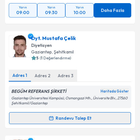
Yarın
Yarın
Yarın
Daha Fazla
09:00
09:30
10:00
Dyt. Mustafa Çelik
Diyetisyen
Gaziantep
, Şehitkamil
5
(
1
Değerlendirme)
Adres
1
Adres
2
Adres
3
BEGÜM REFERANS ŞİRKETİ
Haritada Göster
Gaziantep Üniversitesi Kampüsü, Osmangazi Mh., Üniversite Blv., 27560
Şehitkamil/Gaziantep
Randevu Talep Et
Randevu Takvimi Talebi