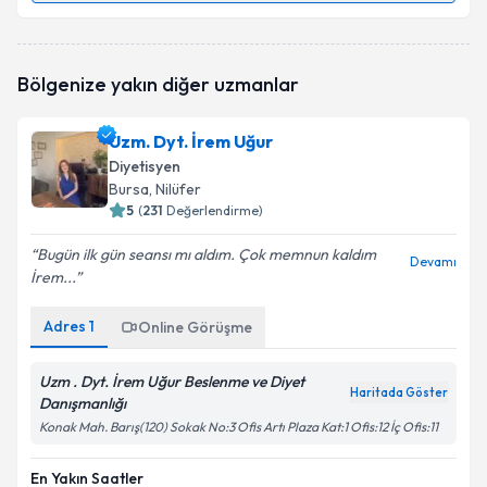
Takvim Talebini Gönder
Dyt. Halime Demirciler
için randevu takvimi talebi
Bölgenize yakın diğer uzmanlar
oluşturun. Size bu uzmandan randevu almanız için bir
takvim hazırlandığında e-posta ile bilgilendireceğiz.
Uzm. Dyt. İrem Uğur
E-posta Adresiniz
Diyetisyen
Bursa
, Nilüfer
5
(
231
Değerlendirme)
Bugün ilk gün seansı mı aldım. Çok memnun kaldım
Kişisel verilerimin işlenmesine ilişkin
Aydınlatma
Devamı
İrem...
Metni
'ni okudum ve kişisel verilerimin belirtilen
kapsamda işlenmesini kabul ediyorum.
Adres
1
Online Görüşme
Takvim Talebini Gönder
Uzm . Dyt. İrem Uğur Beslenme ve Diyet
Haritada Göster
Danışmanlığı
Konak Mah. Barış(120) Sokak No:3 Ofis Artı Plaza Kat:1 Ofis:12 İç Ofis:11
En Yakın Saatler