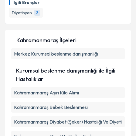
İlgili Branşlar
için bir takvim hazırlandığında e-posta ile
bilgilendireceğiz.
Diyetisyen
2
E-posta Adresiniz
Kahramanmaraş İlçeleri
Merkez
Kişisel verilerimin işlenmesine ilişkin
Kurumsal beslenme danışmanlığı
Aydınlatma
Metni
'ni okudum ve kişisel verilerimin belirtilen
kapsamda işlenmesini kabul ediyorum.
Kurumsal beslenme danışmanlığı ile İlgili
Hastalıklar
Takvim Talebini Gönder
Kahramanmaraş Aşırı Kilo Alımı
Kahramanmaraş Bebek Beslenmesi
Kahramanmaraş Diyabet (Şeker) Hastalığı Ve Diyeti