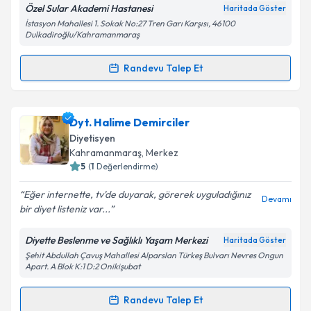
Özel Sular Akademi Hastanesi
Haritada Göster
İstasyon Mahallesi 1. Sokak No:27 Tren Garı Karşısı, 46100
Dulkadiroğlu/Kahramanmaraş
Randevu Talep Et
Randevu Takvimi Talebi
Uzm. Dyt. Gülşah Erşan
için randevu takvimi talebi
Dyt. Halime Demirciler
oluşturun. Size bu uzmandan randevu almanız için bir
Diyetisyen
takvim hazırlandığında e-posta ile bilgilendireceğiz.
Kahramanmaraş
, Merkez
5
(
1
Değerlendirme)
E-posta Adresiniz
Eğer internette, tv'de duyarak, görerek uyguladığınız
Devamı
bir diyet listeniz var...
Diyette Beslenme ve Sağlıklı Yaşam Merkezi
Haritada Göster
Kişisel verilerimin işlenmesine ilişkin
Aydınlatma
Şehit Abdullah Çavuş Mahallesi Alparslan Türkeş Bulvarı Nevres Ongun
Metni
'ni okudum ve kişisel verilerimin belirtilen
Apart. A Blok K:1 D:2 Onikişubat
kapsamda işlenmesini kabul ediyorum.
Randevu Talep Et
Randevu Takvimi Talebi