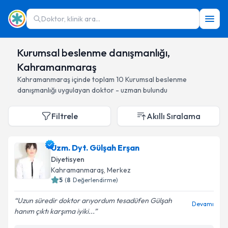
Doktor, klinik ara...
Kurumsal beslenme danışmanlığı,
Kahramanmaraş
Kahramanmaraş
içinde toplam
10
Kurumsal beslenme
danışmanlığı
uygulayan doktor - uzman bulundu
Filtrele
Akıllı Sıralama
Uzm. Dyt. Gülşah Erşan
Diyetisyen
Kahramanmaraş
, Merkez
5
(
8
Değerlendirme)
Uzun süredir doktor arıyordum tesadüfen Gülşah
Devamı
hanım çıktı karşıma iyiki...