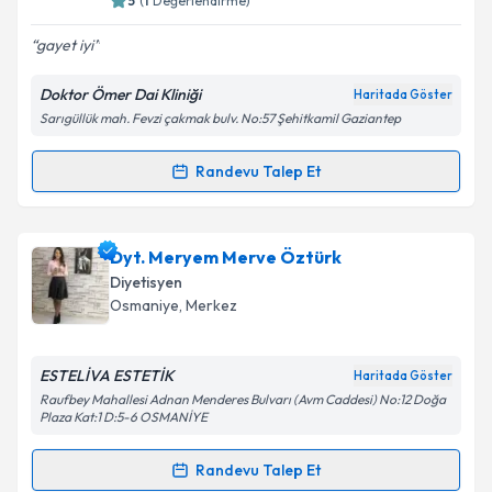
5
(
1
Değerlendirme)
E-posta Adresiniz
gayet iyi
Doktor Ömer Dai Kliniği
Haritada Göster
Sarıgüllük mah. Fevzi çakmak bulv. No:57 Şehitkamil Gaziantep
Kişisel verilerimin işlenmesine ilişkin
Aydınlatma
Metni
'ni okudum ve kişisel verilerimin belirtilen
kapsamda işlenmesini kabul ediyorum.
Randevu Talep Et
Randevu Takvimi Talebi
Takvim Talebini Gönder
Dyt. Emine Özdemir
için randevu takvimi talebi
Dyt. Meryem Merve Öztürk
oluşturun. Size bu uzmandan randevu almanız için bir
Diyetisyen
takvim hazırlandığında e-posta ile bilgilendireceğiz.
Osmaniye
, Merkez
E-posta Adresiniz
ESTELİVA ESTETİK
Haritada Göster
Raufbey Mahallesi Adnan Menderes Bulvarı (Avm Caddesi) No:12 Doğa
Plaza Kat:1 D:5-6 OSMANİYE
Kişisel verilerimin işlenmesine ilişkin
Aydınlatma
Randevu Talep Et
Metni
'ni okudum ve kişisel verilerimin belirtilen
Randevu Takvimi Talebi