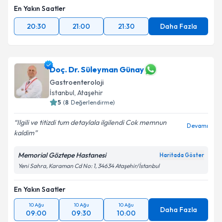
En Yakın Saatler
20:30
21:00
21:30
Daha Fazla
Doç. Dr. Süleyman Günay
Gastroenteroloji
İstanbul
, Ataşehir
5
(
8
Değerlendirme)
Ilgili ve titizdi tum detaylala ilgilendi Cok memnun
Devamı
kaldim
Memorial Göztepe Hastanesi
Haritada Göster
Yeni Sahra, Karaman Cd No: 1, 34634 Ataşehir/İstanbul
En Yakın Saatler
10 Ağu
10 Ağu
10 Ağu
Daha Fazla
09:00
09:30
10:00