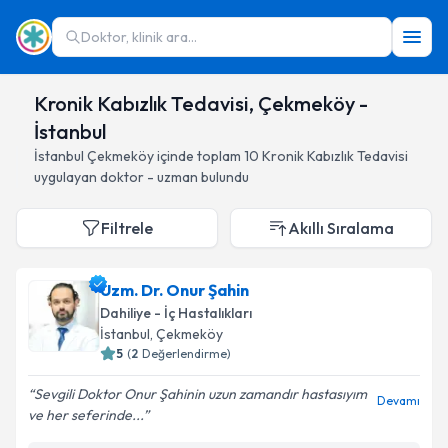
Doktor, klinik ara...
Kronik Kabızlık Tedavisi, Çekmeköy -
İstanbul
İstanbul
Çekmeköy
içinde toplam
10
Kronik Kabızlık Tedavisi
uygulayan doktor - uzman bulundu
Filtrele
Akıllı Sıralama
Uzm. Dr. Onur Şahin
Dahiliye - İç Hastalıkları
İstanbul
, Çekmeköy
5
(
2
Değerlendirme)
Sevgili Doktor Onur Şahinin uzun zamandır hastasıyım
Devamı
ve her seferinde...