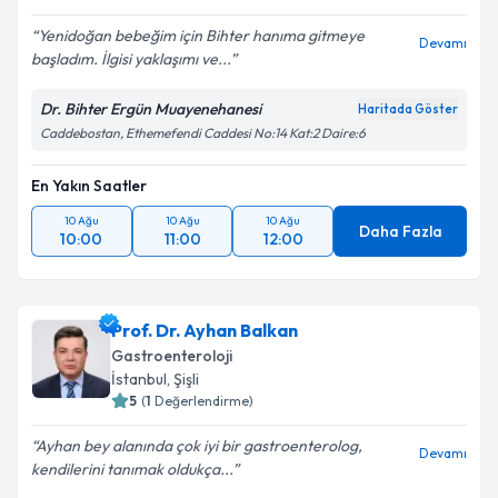
Yenidoğan bebeğim için Bihter hanıma gitmeye
Devamı
başladım. İlgisi yaklaşımı ve...
Dr. Bihter Ergün Muayenehanesi
Haritada Göster
Caddebostan, Ethemefendi Caddesi No:14 Kat:2 Daire:6
En Yakın Saatler
10 Ağu
10 Ağu
10 Ağu
Daha Fazla
10:00
11:00
12:00
Prof. Dr. Ayhan Balkan
Gastroenteroloji
İstanbul
, Şişli
5
(
1
Değerlendirme)
Ayhan bey alanında çok iyi bir gastroenterolog,
Devamı
kendilerini tanımak oldukça...