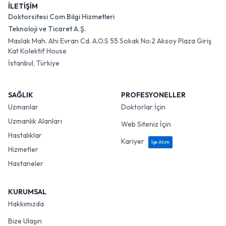
İLETİŞİM
Doktorsitesi Com Bilgi Hizmetleri
Teknoloji ve Ticaret A.Ş.
Maslak Mah. Ahi Evran Cd. A.O.S 55 Sokak No:2 Aksoy Plaza Giriş
Kat Kolektif House
İstanbul, Türkiye
SAĞLIK
PROFESYONELLER
Uzmanlar
Doktorlar İçin
Uzmanlık Alanları
Web Siteniz İçin
Hastalıklar
Kariyer
İşe Alım
Hizmetler
Hastaneler
KURUMSAL
Hakkımızda
Bize Ulaşın