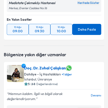
Medistate Çekmeköy Hastanesi
Haritada Göster
Merkez, Erenler Caddesi No:16
En Yakın Saatler
10 Ağu
10 Ağu
10 Ağu
Daha Fazla
09:00
09:30
10:00
Bölgenize yakın diğer uzmanlar
Doç. Dr. Zuhal Çalışkan
Dahiliye - İç Hastalıkları
+
1
diğer
İstanbul
, Ümraniye
5
(
68
Değerlendirme)
Memnun kaldım. İlgili ve bilgili olarak
Devamı
değerlendiriyorum.