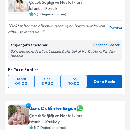
Çocuk Sağlığı ve Hastalıkları
İstanbul
, Pendik
5
(
1
Değerlendirme)
Doktor hanıma oğlumun geçmeyen burun akıntısı için
Devamı
gittik. sevecen ve...
Hayat Şifa Hastanesi
Haritada Göster
Bahçelievler, Aydınlı Yolu Caddesi Zıpkın Sokak No:10, 34893 Pendik /
İstanbul
En Yakın Saatler
10 Ağu
10 Ağu
10 Ağu
Daha Fazla
09:00
09:30
10:00
Uzm. Dr. Bihter Ergün
Çocuk Sağlığı ve Hastalıkları
İstanbul
, Kadıköy
5
(
1
Değerlendirme)