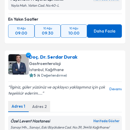
Yayla Mah. Vatan Cad. No:40-L
En Yakın Saatler
10 Ağu
10 Ağu
10 Ağu
Daha Fazla
09:00
09:30
10:00
Doç. Dr. Serdar Durak
Gastroenteroloji
İstanbul
, Kağıthane
5
(
4
Değerlendirme)
İlginiz, güler yüzünüz ve açıklayıcı yaklaşımınız için çok
Devamı
teşekkür ederim....
Adres
1
Adres
2
Özel Levent Hastanesi
Haritada Göster
Sanayi Mh., Sanayi, Eski Büyükdere Cad. No:39, 34416 Kağıthane/