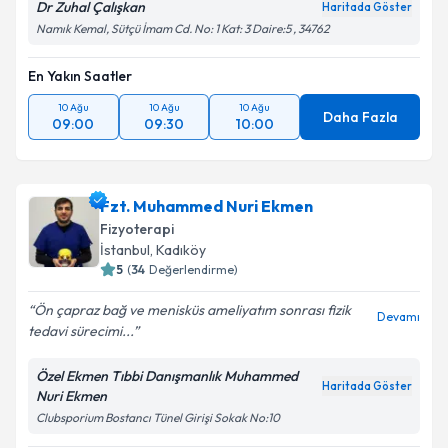
Dr Zuhal Çalışkan
Haritada Göster
Namık Kemal, Sütçü İmam Cd. No: 1 Kat: 3 Daire:5 , 34762
En Yakın Saatler
10 Ağu
10 Ağu
10 Ağu
Daha Fazla
09:00
09:30
10:00
Fzt. Muhammed Nuri Ekmen
Fizyoterapi
İstanbul
, Kadıköy
5
(
34
Değerlendirme)
Ön çapraz bağ ve menisküs ameliyatım sonrası fizik
Devamı
tedavi sürecimi...
Özel Ekmen Tıbbi Danışmanlık Muhammed
Haritada Göster
Nuri Ekmen
Clubsporium Bostancı Tünel Girişi Sokak No:10