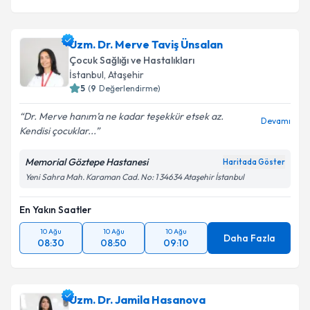
Uzm. Dr. Merve Taviş Ünsalan
Çocuk Sağlığı ve Hastalıkları
İstanbul
, Ataşehir
5
(
9
Değerlendirme)
Dr. Merve hanım’a ne kadar teşekkür etsek az.
Devamı
Kendisi çocuklar...
Memorial Göztepe Hastanesi
Haritada Göster
Yeni Sahra Mah. Karaman Cad. No: 1 34634 Ataşehir İstanbul
En Yakın Saatler
10 Ağu
10 Ağu
10 Ağu
Daha Fazla
08:30
08:50
09:10
Uzm. Dr. Jamila Hasanova