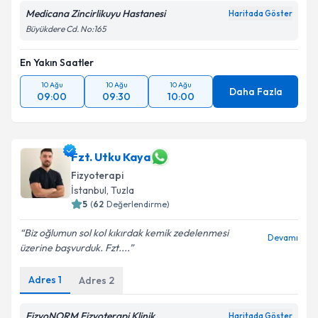
Medicana Zincirlikuyu Hastanesi
Haritada Göster
Büyükdere Cd. No:165
En Yakın Saatler
10 Ağu
10 Ağu
10 Ağu
Daha Fazla
09:00
09:30
10:00
Fzt. Utku Kaya
Fizyoterapi
İstanbul
, Tuzla
5
(
62
Değerlendirme)
Biz oğlumun sol kol kıkırdak kemik zedelenmesi
Devamı
üzerine başvurduk. Fzt....
Adres
1
Adres
2
FizyoNORM Fizyoterapi Klinik
Haritada Göster