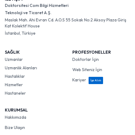
Doktorsitesi Com Bilgi Hizmetleri
Teknoloji ve Ticaret A.Ş.
Maslak Mah. Ahi Evran Cd. A.O.S 55 Sokak No:2 Aksoy Plaza Giriş
Kat Kolektif House
İstanbul, Türkiye
SAĞLIK
PROFESYONELLER
Uzmanlar
Doktorlar İçin
Uzmanlık Alanları
Web Siteniz İçin
Hastalıklar
Kariyer
İşe Alım
Hizmetler
Hastaneler
KURUMSAL
Hakkımızda
Bize Ulaşın