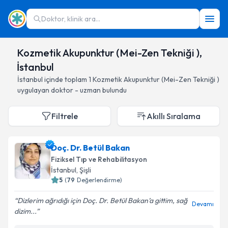
Doktor, klinik ara...
Kozmetik Akupunktur (Mei-Zen Tekniği ),
İstanbul
İstanbul
içinde toplam
1
Kozmetik Akupunktur (Mei-Zen Tekniği )
uygulayan doktor - uzman bulundu
Filtrele
Akıllı Sıralama
Doç. Dr. Betül Bakan
Fiziksel Tıp ve Rehabilitasyon
İstanbul
, Şişli
5
(
79
Değerlendirme)
Dizlerim ağrıdığı için Doç. Dr. Betül Bakan’a gittim, sağ
Devamı
dizim...