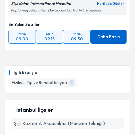
Şişli Kolan International Hospital
Haritada Göster
Kaptanpaşa Mahallesi, Darülaceze Cd. No:14 Okmeydanı
En Yakın Saatler
Yarın
Yarın
Yarın
Daha Fazla
09:00
09:15
09:30
İlgili Branşlar
Fiziksel Tıp ve Rehabilitasyon
1
İstanbul İlçeleri
Şişli
Kozmetik Akupunktur (Mei-Zen Tekniği )