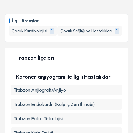
Takvim Talebini Gönder
Ass. Dr. Eftal Murat Bakırcı
için randevu takvimi
talebi oluşturun. Size bu uzmandan randevu almanız
İlgili Branşlar
için bir takvim hazırlandığında e-posta ile
bilgilendireceğiz.
Çocuk Kardiyolojisi
Çocuk Sağlığı ve Hastalıkları
1
1
E-posta Adresiniz
Trabzon İlçeleri
Kişisel verilerimin işlenmesine ilişkin
Aydınlatma
Koroner anjiyogram ile İlgili Hastalıklar
Metni
'ni okudum ve kişisel verilerimin belirtilen
kapsamda işlenmesini kabul ediyorum.
Trabzon Anjiografi/Anjiyo
Takvim Talebini Gönder
Trabzon Endokardit (Kalp İç Zarı İltihabı)
Trabzon Fallot Tetrolojisi
Trabzon Kalp Deliği