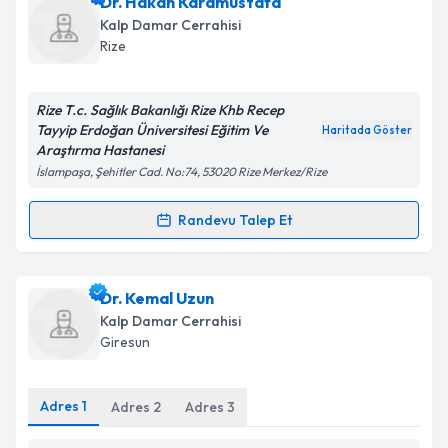
Dr. Kenan Muhtar
için randevu takvimi talebi
Dr. Hakan Karamustafa
oluşturun. Size bu uzmandan randevu almanız için bir
Kalp Damar Cerrahisi
takvim hazırlandığında e-posta ile bilgilendireceğiz.
Rize
E-posta Adresiniz
Rize T.c. Sağlık Bakanlığı Rize Khb Recep
Tayyip Erdoğan Üniversitesi Eğitim Ve
Haritada Göster
Araştırma Hastanesi
İslampaşa, Şehitler Cad. No:74, 53020 Rize Merkez/Rize
Kişisel verilerimin işlenmesine ilişkin
Aydınlatma
Metni
'ni okudum ve kişisel verilerimin belirtilen
kapsamda işlenmesini kabul ediyorum.
Randevu Talep Et
Randevu Takvimi Talebi
Takvim Talebini Gönder
Dr. Hakan Karamustafa
için randevu takvimi talebi
Dr. Kemal Uzun
oluşturun. Size bu uzmandan randevu almanız için bir
Kalp Damar Cerrahisi
takvim hazırlandığında e-posta ile bilgilendireceğiz.
Giresun
E-posta Adresiniz
Adres
1
Adres
2
Adres
3