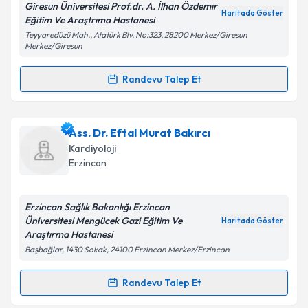
Giresun Üniversitesi Prof.dr. A. İlhan Özdemır
Haritada Göster
Kişisel verilerimin işlenmesine ilişkin
Aydınlatma
Eğitim Ve Araştrıma Hastanesi
Metni
'ni okudum ve kişisel verilerimin belirtilen
Teyyaredüzü Mah., Atatürk Blv. No:323, 28200 Merkez/Giresun
kapsamda işlenmesini kabul ediyorum.
Merkez/Giresun
Randevu Talep Et
Randevu Takvimi Talebi
Takvim Talebini Gönder
Dr. Kemal Uzun
için randevu takvimi talebi oluşturun.
Ass. Dr. Eftal Murat Bakırcı
Size bu uzmandan randevu almanız için bir takvim
Kardiyoloji
hazırlandığında e-posta ile bilgilendireceğiz.
Erzincan
E-posta Adresiniz
Erzincan Sağlık Bakanlığı Erzincan
Üniversitesi Mengücek Gazi Eğitim Ve
Haritada Göster
Araştırma Hastanesi
Başbağlar, 1430 Sokak, 24100 Erzincan Merkez/Erzincan
Kişisel verilerimin işlenmesine ilişkin
Aydınlatma
Metni
'ni okudum ve kişisel verilerimin belirtilen
kapsamda işlenmesini kabul ediyorum.
Randevu Talep Et
Randevu Takvimi Talebi