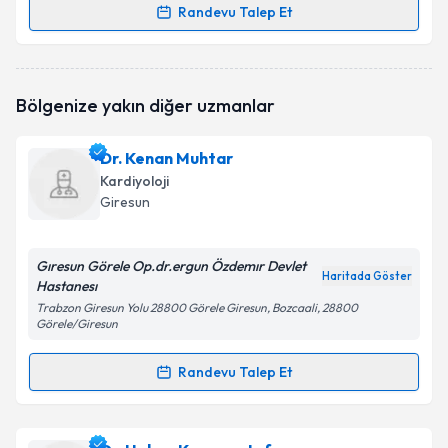
Randevu Talep Et
Randevu Takvimi Talebi
Dr. Embiya Dilber
için randevu takvimi talebi
Bölgenize yakın diğer uzmanlar
oluşturun. Size bu uzmandan randevu almanız için bir
takvim hazırlandığında e-posta ile bilgilendireceğiz.
Dr. Kenan Muhtar
E-posta Adresiniz
Kardiyoloji
Giresun
Gıresun Görele Op.dr.ergun Özdemır Devlet
Kişisel verilerimin işlenmesine ilişkin
Aydınlatma
Haritada Göster
Hastanesı
Metni
'ni okudum ve kişisel verilerimin belirtilen
kapsamda işlenmesini kabul ediyorum.
Trabzon Giresun Yolu 28800 Görele Giresun, Bozcaali, 28800
Görele/Giresun
Takvim Talebini Gönder
Randevu Talep Et
Randevu Takvimi Talebi