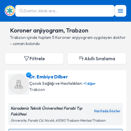
Doktor, klinik ara...
Koroner anjiyogram, Trabzon
Trabzon
içinde toplam
5
Koroner anjiyogram
uygulayan doktor
- uzman bulundu
Filtrele
Akıllı Sıralama
Dr. Embiya Dilber
Çocuk Sağlığı ve Hastalıkları
+
1
diğer
Trabzon
Karadeniz Teknik Üniversitesi Farabi Tıp
Haritada Göster
Fakültesi
Üniversite, Farabi Cd. No:66, 61080 Trabzon Merkez/Trabzon