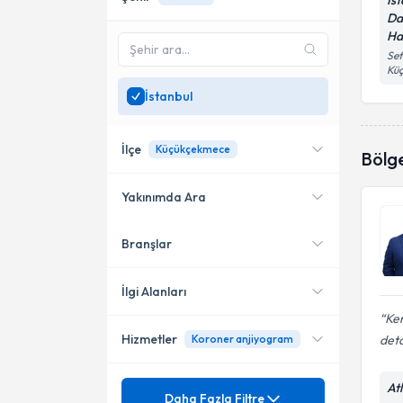
İs
Da
Ha
Sef
Kü
İstanbul
İlçe
Küçükçekmece
Bölg
Yakınımda Ara
Branşlar
Konumuma yakın uzmanları
Kadıköy
göster
Ataşehir
İlgi Alanları
Ken
Şişli
Hizmetler
Koroner anjiyogram
detay
Kalp Damar Cerrahisi
Kartal
Ünvan
At
Asendan Aort Anevrizması
Daha Fazla Filtre
Bağcılar