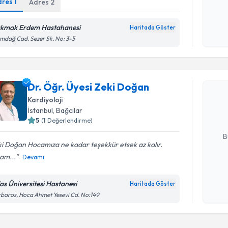
dres
1
Adres
2
Kişisel
okudum
işlenm
kmak Erdem Hastahanesi
Haritada Göster
mdağ Cad. Sezer Sk. No: 3-5
Randevu T
Dr. Öğr. Ü
Dr. Öğr. Üyesi Zeki Doğan
oluşturun. 
Kardiyoloji
hazırlandığ
İstanbul
, Bağcılar
5
(
1
Değerlendirme)
E-posta Ad
B
i Doğan Hocamıza ne kadar teşekkür etsek az kalır.
am...
Devamı
Kişisel
okudum
las Üniversitesi Hastanesi
Haritada Göster
işlenm
baros, Hoca Ahmet Yesevi Cd. No:149