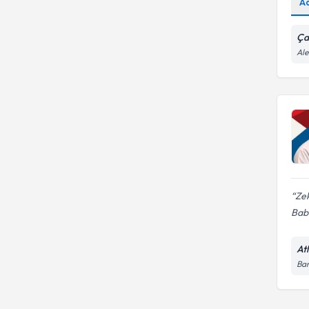
A
Ça
Ale
Zek
Bab
At
Bar