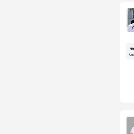
Ye
Kaz