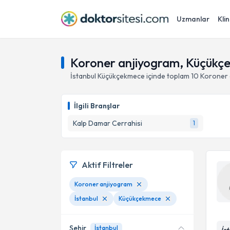
Uzmanlar
Klin
Koroner anjiyogram, Küçükçe
İstanbul
Küçükçekmece
içinde toplam
10
Koroner 
İlgili Branşlar
Kalp Damar Cerrahisi
1
Aktif Filtreler
Koroner anjiyogram
İstanbul
Küçükçekmece
Şehir
İstanbul