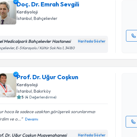
Doç. Dr. Emrah Sevgili
hazırlandığ
Kardiyoloji
E-posta Ad
İstanbul
, Bahçelievler
el Medicalpark Bahçelıevler Hastanesi
Haritada Göster
Kişisel
çelievler, E-5 Karayolu / Kültür Sok No:1, 34180
okudum
Randevu T
işlenm
Prof. Dr. Uğur Coşkun
Prof. Dr. 
Size bu uzm
Kardiyoloji
hazırlandığ
İstanbul
, Bakırköy
5
(
4
Değerlendirme)
E-posta Ad
r hoca ile sadece uzaktan görüşerek sorunlarımızı
irdim ve o...
Devamı
Kişisel
of. Dr. Uğur Coşkun Muayenahanesi
Haritada Göster