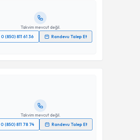
ında e-posta ile bilgilendireceğiz.
resiniz
Takvim mevcut değil.
0 (850) 811 61 36
Randevu Talep Et
 verilerimin işlenmesine ilişkin
Aydınlatma Metni
'ni
 ve kişisel verilerimin belirtilen kapsamda
akvimi Talebi
esini kabul ediyorum.
Takvim Talebini Gönder
Uğur Coşkun
için randevu takvimi talebi oluşturun.
andan randevu almanız için bir takvim
ında e-posta ile bilgilendireceğiz.
resiniz
Takvim mevcut değil.
0 (850) 811 78 74
Randevu Talep Et
 verilerimin işlenmesine ilişkin
Aydınlatma Metni
'ni