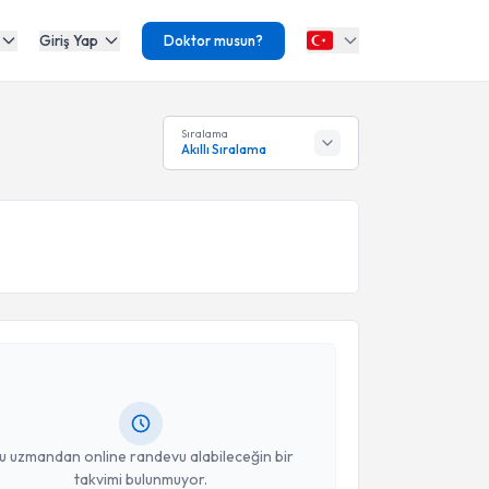
Giriş Yap
Doktor musun?
Sıralama
Akıllı Sıralama
akvimi Talebi
Timuçin Aksu
için randevu takvimi talebi oluşturun.
andan randevu almanız için bir takvim
ında e-posta ile bilgilendireceğiz.
resiniz
u uzmandan online randevu alabileceğin bir
takvimi bulunmuyor.