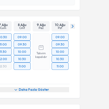
esini kabul ediyorum.
Takvim Talebini Gönder
7 Ağu
8 Ağu
9 Ağu
10 Ağu
Cum
Cmt
Paz
Pzt
10:30
09:00
09:00
11:00
09:30
09:30
11:30
10:00
10:00
Takvim
kapalıdır
12:00
10:30
10:30
12:30
11:00
11:00
akvimi Talebi
Daha Fazla Göster
mrah Sevgili
için randevu takvimi talebi oluşturun.
andan randevu almanız için bir takvim