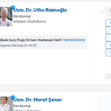
Uzm. Dr. Utku Raimoğlu
Kardiyoloji
İstanbul
, Zeytinburnu
dikule Surp Pırgiç Ermeni Hastanesi Vakfı
Haritada Göster
lıçeşme, Zakirbaşı Sk. No:32
Randevu T
Uzm. Dr. 
Uzm. Dr. Murat Şener
Size bu uzm
Kardiyoloji
hazırlandığ
İstanbul
, Bakırköy