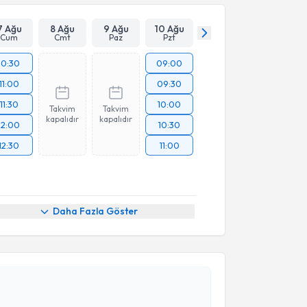
7 Ağu
8 Ağu
9 Ağu
10 Ağu
Cum
Cmt
Paz
Pzt
10:30
09:00
11:00
09:30
11:30
10:00
Takvim
Takvim
kapalıdır
kapalıdır
12:00
10:30
12:30
11:00
Daha Fazla Göster
akvimi Talebi
Murat Şener
için randevu takvimi talebi oluşturun.
andan randevu almanız için bir takvim
ında e-posta ile bilgilendireceğiz.