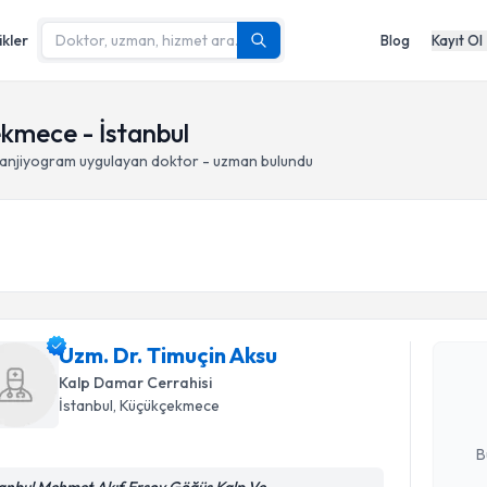
ikler
Blog
Kayıt Ol
kmece - İstanbul
anjiyogram
uygulayan doktor - uzman bulundu
Randevu T
Uzm. Dr. 
Uzm. Dr. Timuçin Aksu
Size bu uzm
hazırlandığ
Kalp Damar Cerrahisi
İstanbul
, Küçükçekmece
E-posta Ad
B