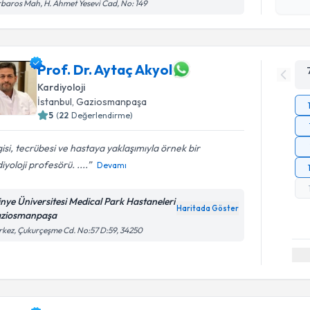
işlenm
baros Mah, H. Ahmet Yesevi Cad, No: 149
Prof. Dr. Aytaç Akyol
Kardiyoloji
İstanbul
, Gaziosmanpaşa
5
(
22
Değerlendirme)
gisi, tecrübesi ve hastaya yaklaşımıyla örnek bir
iyoloji profesörü. ....
Devamı
tinye Üniversitesi Medical Park Hastaneleri
Haritada Göster
ziosmanpaşa
kez, Çukurçeşme Cd. No:57 D:59, 34250
Randevu T
Doç. Dr. E
Size bu uzm