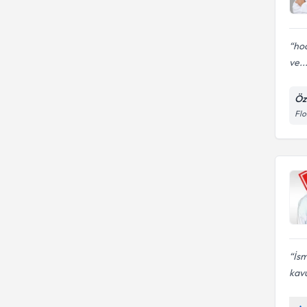
hoc
ve..
Öze
Flo
İsm
kav