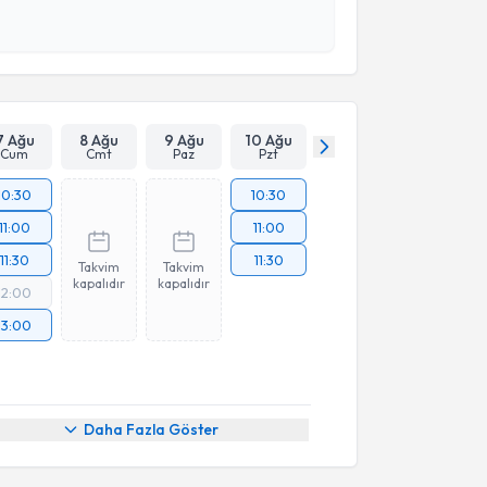
 ve kişisel verilerimin belirtilen kapsamda
esini kabul ediyorum.
Takvim Talebini Gönder
7 Ağu
8 Ağu
9 Ağu
10 Ağu
Cum
Cmt
Paz
Pzt
10:30
10:30
11:00
11:00
11:30
11:30
Takvim
Takvim
kapalıdır
kapalıdır
12:00
13:00
Daha Fazla Göster