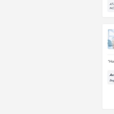
AT
NO
Har
Av
Beş