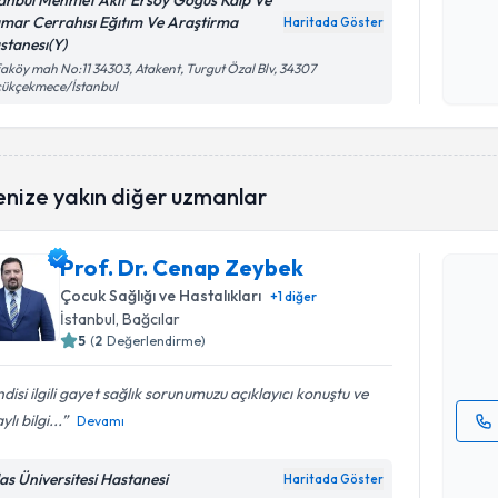
tanbul Mehmet Akıf Ersoy Göğüs Kalp Ve
mar Cerrahısı Eğıtım Ve Araştirma
Haritada Göster
stanesı(Y)
Kişisel
okudum
aköy mah No:11 34303, Atakent, Turgut Özal Blv, 34307
çükçekmece/İstanbul
işlenm
Randevu T
enize yakın diğer uzmanlar
Prof. Dr.
Prof. Dr. Cenap Zeybek
Size bu uzm
Çocuk Sağlığı ve Hastalıkları
+
1
diğer
hazırlandığ
İstanbul
, Bağcılar
5
(
2
Değerlendirme)
E-posta Ad
disi ilgili gayet sağlık sorunumuzu açıklayıcı konuştu ve
lı bilgi...
Devamı
Kişisel
okudum
las Üniversitesi Hastanesi
Haritada Göster