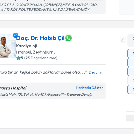
okudum
AKÖY 7-8-9-10 KISIM MAH. ÇOBANÇEŞME E-5 YANYOL CAD.
işlenm
:6 ATAKÖY ROUTE REZİDANS 6. KAT DAİRE:61 ATAKÖY
Doç. Dr. Habib Çil
Kardiyoloji
İstanbul
, Zeytinburnu
5
(
23
Değerlendirme)
ika bir dr. keşke bütün doktorlar böyle olsa. . .
Devamı
rasya Hospital
Haritada Göster
telsiz Mah. 101. Sokak. No:107 Akşemsettin Tramvay Durağı