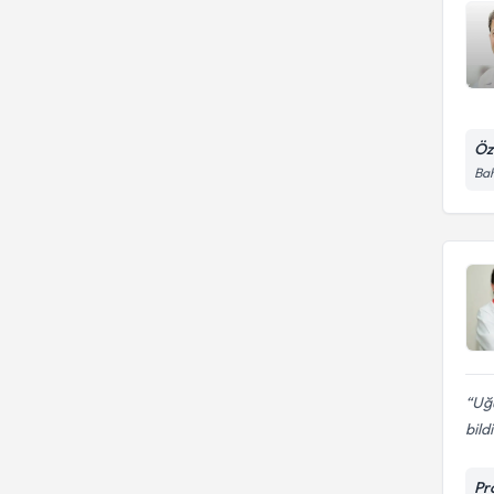
Öz
Bah
Uğu
bild
Pr