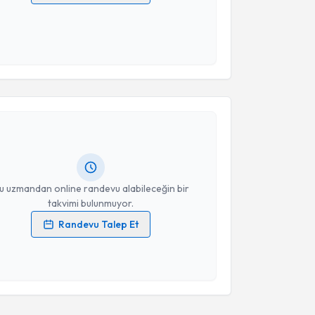
 verilerimin işlenmesine ilişkin
Aydınlatma Metni
'ni
 ve kişisel verilerimin belirtilen kapsamda
esini kabul ediyorum.
akvimi Talebi
Takvim Talebini Gönder
yesi Zeki Doğan
için randevu takvimi talebi
Size bu uzmandan randevu almanız için bir takvim
ında e-posta ile bilgilendireceğiz.
resiniz
u uzmandan online randevu alabileceğin bir
takvimi bulunmuyor.
Randevu Talep Et
 verilerimin işlenmesine ilişkin
Aydınlatma Metni
'ni
 ve kişisel verilerimin belirtilen kapsamda
esini kabul ediyorum.
Takvim Talebini Gönder