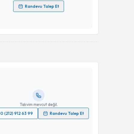
Randevu Talep Et
 verilerimin işlenmesine ilişkin
Aydınlatma Metni
'ni
 ve kişisel verilerimin belirtilen kapsamda
esini kabul ediyorum.
Takvim Talebini Gönder
akvimi Talebi
 Cenap Zeybek
için randevu takvimi talebi oluşturun.
andan randevu almanız için bir takvim
ında e-posta ile bilgilendireceğiz.
resiniz
Takvim mevcut değil.
0 (212) 912 63 99
Randevu Talep Et
 verilerimin işlenmesine ilişkin
Aydınlatma Metni
'ni
 ve kişisel verilerimin belirtilen kapsamda