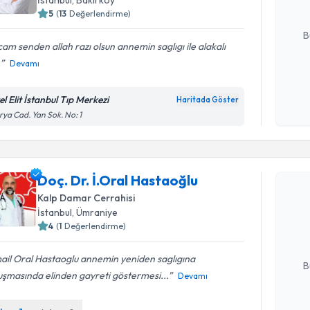
5
(
13
Değerlendirme)
E-posta Ad
B
am senden allah razı olsun annemin saglıgı ile alakalı
.
Devamı
Kişisel
okudum
l Elit İstanbul Tıp Merkezi
Haritada Göster
işlenm
rya Cad. Yan Sok. No: 1
Randevu T
Doç. Dr. İ.Oral Hastaoğlu
Doç. Dr. İ
Kalp Damar Cerrahisi
Size bu uzm
İstanbul
, Ümraniye
hazırlandığ
4
(
1
Değerlendirme)
E-posta Ad
ail Oral Hastaoglu annemin yeniden saglıgına
B
uşmasında elinden gayreti göstermesi...
Devamı