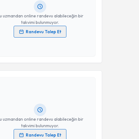
resiniz
u uzmandan online randevu alabileceğin bir
takvimi bulunmuyor.
Randevu Talep Et
 verilerimin işlenmesine ilişkin
Aydınlatma Metni
'ni
 ve kişisel verilerimin belirtilen kapsamda
esini kabul ediyorum.
akvimi Talebi
Takvim Talebini Gönder
.Oral Hastaoğlu
için randevu takvimi talebi oluşturun.
andan randevu almanız için bir takvim
ında e-posta ile bilgilendireceğiz.
resiniz
u uzmandan online randevu alabileceğin bir
takvimi bulunmuyor.
Randevu Talep Et