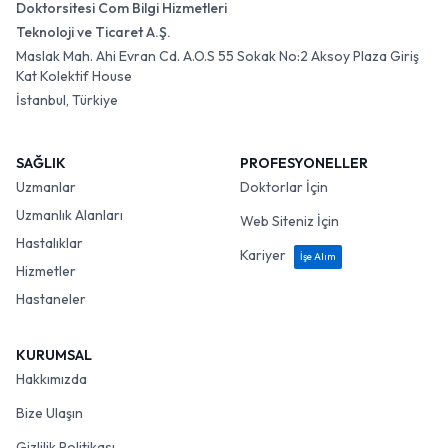
Doktorsitesi Com Bilgi Hizmetleri
Teknoloji ve Ticaret A.Ş.
Maslak Mah. Ahi Evran Cd. A.O.S 55 Sokak No:2 Aksoy Plaza Giriş
Kat Kolektif House
İstanbul, Türkiye
SAĞLIK
PROFESYONELLER
Uzmanlar
Doktorlar İçin
Uzmanlık Alanları
Web Siteniz İçin
Hastalıklar
Kariyer
İşe Alım
Hizmetler
Hastaneler
KURUMSAL
Hakkımızda
Bize Ulaşın
Gizlilik Politikası