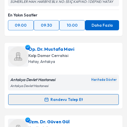
SÜMERLER MAH. HARBİYE BLV. NO: 55 İÇ KAPI NO: 1 DEFNE/ HATAY
En Yakın Saatler
09:00
09:30
10:00
Daha Fazla
Op. Dr. Mustafa Mavi
Kalp Damar Cerrahisi
Hatay
, Antakya
Antakya Devlet Hastanesi
Haritada Göster
Antakya Devlet Hastanesi
Randevu Talep Et
Randevu Takvimi Talebi
Op. Dr. Mustafa Mavi
için randevu takvimi talebi
Uzm. Dr. Güven Gül
oluşturun. Size bu uzmandan randevu almanız için bir