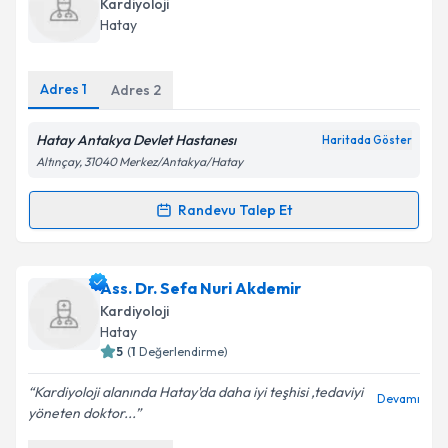
Kardiyoloji
takvim hazırlandığında e-posta ile bilgilendireceğiz.
Hatay
E-posta Adresiniz
Adres
1
Adres
2
Hatay Antakya Devlet Hastanesı
Haritada Göster
Kişisel verilerimin işlenmesine ilişkin
Aydınlatma
Altınçay, 31040 Merkez/Antakya/Hatay
Metni
'ni okudum ve kişisel verilerimin belirtilen
kapsamda işlenmesini kabul ediyorum.
Randevu Talep Et
Randevu Takvimi Talebi
Takvim Talebini Gönder
Uzm. Dr. Güven Gül
için randevu takvimi talebi
Ass. Dr. Sefa Nuri Akdemir
oluşturun. Size bu uzmandan randevu almanız için bir
Kardiyoloji
takvim hazırlandığında e-posta ile bilgilendireceğiz.
Hatay
5
(
1
Değerlendirme)
E-posta Adresiniz
Kardiyoloji alanında Hatay'da daha iyi teşhisi ,tedaviyi
Devamı
yöneten doktor...