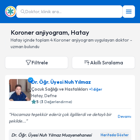
Doktor, klinik ara...
Koroner anjiyogram, Hatay
Hatay
içinde toplam
4
Koroner anjiyogram
uygulayan doktor -
uzman bulundu
Filtrele
Akıllı Sıralama
Dr. Öğr. Üyesi Nuh Yılmaz
Çocuk Sağlığı ve Hastalıkları
+
1
diğer
Hatay
, Defne
5
(
3
Değerlendirme)
Hocamıza teşekkür ederiz çok ilgililerdi ve detaylı bir
Devamı
şekilde...
Dr. Öğr. Üyesi Nuh Yılmaz Muayenehanesi
Haritada Göster