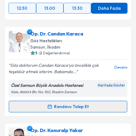
12:30
13:00
13:30
Daha Fazla
Op. Dr. Candan Karaca
Göz Hastalıkları
Samsun
, İlkadım
5
(
2
Değerlendirme)
Göz doktorum Candan Karaca'ya öncelikle çok
Devamı
teşekkür etmek isterim. Babamda...
Özel Samsun Büyük Anadolu Hastanesi
Haritada Göster
Kale, Atatürk Blv. No: 160, İlkadım Samsun
Randevu Talep Et
Randevu Takvimi Talebi
Op. Dr. Candan Karaca
için randevu takvimi talebi
Op. Dr. Konuralp Yakar
oluşturun. Size bu uzmandan randevu almanız için bir