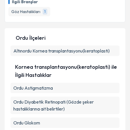
İlgili Branşlar
takvim hazırlandığında e-posta ile bilgilendireceğiz.
Göz Hastalıkları
1
E-posta Adresiniz
Ordu İlçeleri
Kişisel verilerimin işlenmesine ilişkin
Aydınlatma
Altınordu
Metni
Kornea transplantasyonu(keratoplasti)
'ni okudum ve kişisel verilerimin belirtilen
kapsamda işlenmesini kabul ediyorum.
Kornea transplantasyonu(keratoplasti) ile
Takvim Talebini Gönder
İlgili Hastalıklar
Ordu Astigmatizma
Ordu Diyabetik Retinopati (Gözde şeker
hastalıklarına ait belirtiler)
Ordu Glokom