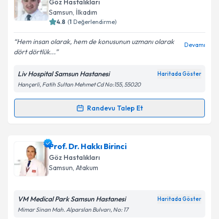
Göz Hastalıkları
takvim hazırlandığında e-posta ile bilgilendireceğiz.
Samsun
, İlkadım
4.8
(
1
Değerlendirme)
E-posta Adresiniz
Hem insan olarak, hem de konusunun uzmanı olarak
Devamı
dört dörtlük...
Liv Hospital Samsun Hastanesi
Haritada Göster
Kişisel verilerimin işlenmesine ilişkin
Aydınlatma
Hançerli, Fatih Sultan Mehmet Cd No:155, 55020
Metni
'ni okudum ve kişisel verilerimin belirtilen
kapsamda işlenmesini kabul ediyorum.
Randevu Talep Et
Randevu Takvimi Talebi
Takvim Talebini Gönder
Op. Dr. Konuralp Yakar
için randevu takvimi talebi
Prof. Dr. Hakkı Birinci
oluşturun. Size bu uzmandan randevu almanız için bir
Göz Hastalıkları
takvim hazırlandığında e-posta ile bilgilendireceğiz.
Samsun
, Atakum
E-posta Adresiniz
VM Medical Park Samsun Hastanesi
Haritada Göster
Mimar Sinan Mah. Alparslan Bulvarı, No: 17