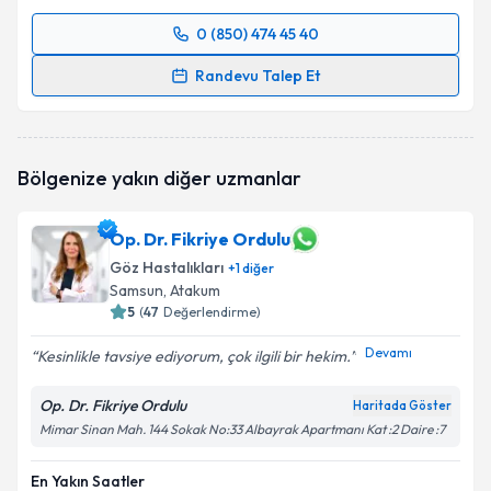
0 (850) 474 45 40
Randevu Takvimi Talebi
Randevu Talep Et
Dr. Öğr. Üyesi Murat Sağlam
için randevu takvimi
talebi oluşturun. Size bu uzmandan randevu almanız
için bir takvim hazırlandığında e-posta ile
Bölgenize yakın diğer uzmanlar
bilgilendireceğiz.
E-posta Adresiniz
Op. Dr. Fikriye Ordulu
Göz Hastalıkları
+
1
diğer
Samsun
, Atakum
5
(
47
Değerlendirme)
Kişisel verilerimin işlenmesine ilişkin
Aydınlatma
Devamı
Kesinlikle tavsiye ediyorum, çok ilgili bir hekim.
Metni
'ni okudum ve kişisel verilerimin belirtilen
kapsamda işlenmesini kabul ediyorum.
Op. Dr. Fikriye Ordulu
Haritada Göster
Mimar Sinan Mah. 144 Sokak No:33 Albayrak Apartmanı Kat :2 Daire :7
Takvim Talebini Gönder
En Yakın Saatler