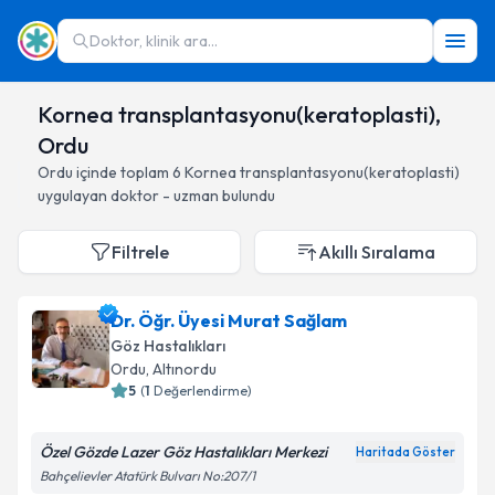
Doktor, klinik ara...
Kornea transplantasyonu(keratoplasti),
Ordu
Ordu
içinde toplam
6
Kornea transplantasyonu(keratoplasti)
uygulayan doktor - uzman bulundu
Filtrele
Akıllı Sıralama
Dr. Öğr. Üyesi Murat Sağlam
Göz Hastalıkları
Ordu
, Altınordu
5
(
1
Değerlendirme)
Özel Gözde Lazer Göz Hastalıkları Merkezi
Haritada Göster
Bahçelievler Atatürk Bulvarı No:207/1