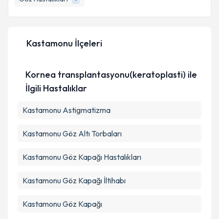
E-posta Adresiniz
Kastamonu İlçeleri
Kişisel verilerimin işlenmesine ilişkin
Aydınlatma
Metni
'ni okudum ve kişisel verilerimin belirtilen
Kornea transplantasyonu(keratoplasti) ile
kapsamda işlenmesini kabul ediyorum.
İlgili Hastalıklar
Takvim Talebini Gönder
Kastamonu Astigmatizma
Kastamonu Göz Altı Torbaları
Kastamonu Göz Kapağı Hastalıkları
Kastamonu Göz Kapağı İltihabı
Kastamonu Göz Kapağı