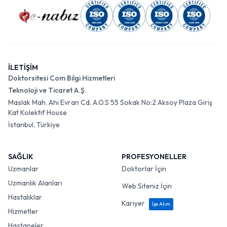
İLETİŞİM
Doktorsitesi Com Bilgi Hizmetleri
Teknoloji ve Ticaret A.Ş.
Maslak Mah. Ahi Evran Cd. A.O.S 55 Sokak No:2 Aksoy Plaza Giriş
Kat Kolektif House
İstanbul, Türkiye
SAĞLIK
PROFESYONELLER
Uzmanlar
Doktorlar İçin
Uzmanlık Alanları
Web Siteniz İçin
Hastalıklar
Kariyer
İşe Alım
Hizmetler
Hastaneler