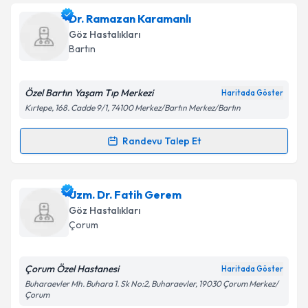
Uzm. Dr. Ayşe Arslanpençe
için randevu takvimi
Dr. Ramazan Karamanlı
talebi oluşturun. Size bu uzmandan randevu almanız
Göz Hastalıkları
için bir takvim hazırlandığında e-posta ile
Bartın
bilgilendireceğiz.
E-posta Adresiniz
Özel Bartın Yaşam Tıp Merkezi
Haritada Göster
Kırtepe, 168. Cadde 9/1, 74100 Merkez/Bartın Merkez/Bartın
Randevu Talep Et
Randevu Takvimi Talebi
Kişisel verilerimin işlenmesine ilişkin
Aydınlatma
Metni
'ni okudum ve kişisel verilerimin belirtilen
kapsamda işlenmesini kabul ediyorum.
Dr. Ramazan Karamanlı
için randevu takvimi talebi
Uzm. Dr. Fatih Gerem
oluşturun. Size bu uzmandan randevu almanız için bir
Göz Hastalıkları
takvim hazırlandığında e-posta ile bilgilendireceğiz.
Takvim Talebini Gönder
Çorum
E-posta Adresiniz
Çorum Özel Hastanesi
Haritada Göster
Buharaevler Mh. Buhara 1. Sk No:2, Buharaevler, 19030 Çorum Merkez/
Çorum