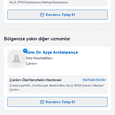
No:5, 37100 Kastamonu Merkez/Kastamonu
Randevu Talep Et
Randevu Takvimi Talebi
Uzm. Dr. Tacettin Terzi
için randevu takvimi talebi
Bölgenize yakın diğer uzmanlar
oluşturun. Size bu uzmandan randevu almanız için bir
takvim hazırlandığında e-posta ile bilgilendireceğiz.
Uzm. Dr. Ayşe Arslanpençe
E-posta Adresiniz
Göz Hastalıkları
Çankırı
Çankırı Özel Karatekin Hastanesi
Kişisel verilerimin işlenmesine ilişkin
Aydınlatma
Haritada Göster
Metni
'ni okudum ve kişisel verilerimin belirtilen
Cumhuriyet Mh., Cumhuriyet, Atatürk Bulv. No:5, 18100 Çankırı Merkez/
Çankırı
kapsamda işlenmesini kabul ediyorum.
Randevu Talep Et
Randevu Takvimi Talebi
Takvim Talebini Gönder