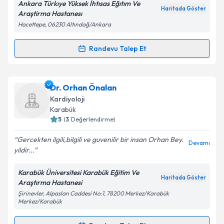
Ankara Türkıye Yüksek İhtısas Eğıtım Ve
Haritada Göster
Kişisel verilerimin işlenmesine ilişkin
Aydınlatma
Araştirma Hastanesı
Metni
'ni okudum ve kişisel verilerimin belirtilen
Hacettepe, 06230 Altındağ/Ankara
kapsamda işlenmesini kabul ediyorum.
Randevu Talep Et
Randevu Takvimi Talebi
Takvim Talebini Gönder
Doç. Dr. Sinan Aydoğdu
için randevu takvimi talebi
Dr. Orhan Önalan
oluşturun. Size bu uzmandan randevu almanız için bir
Kardiyoloji
takvim hazırlandığında e-posta ile bilgilendireceğiz.
Karabük
5
(
3
Değerlendirme)
E-posta Adresiniz
Gercekten ilgili,bilgili ve guvenilir bir insan Orhan Bey.
Devamı
yildir...
Karabük Üniversitesi Karabük Eğitim Ve
Kişisel verilerimin işlenmesine ilişkin
Aydınlatma
Haritada Göster
Araştırma Hastanesi
Metni
'ni okudum ve kişisel verilerimin belirtilen
Şirinevler, Alpaslan Caddesi No:1, 78200 Merkez/Karabük
kapsamda işlenmesini kabul ediyorum.
Merkez/Karabük