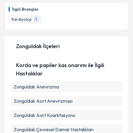
Uzm. Dr. Hakan Saçlı
için randevu takvimi talebi
oluşturun. Size bu uzmandan randevu almanız için bir
İlgili Branşlar
takvim hazırlandığında e-posta ile bilgilendireceğiz.
Kardiyoloji
1
E-posta Adresiniz
Zonguldak İlçeleri
Kişisel verilerimin işlenmesine ilişkin
Aydınlatma
Metni
'ni okudum ve kişisel verilerimin belirtilen
Korda ve papiler kas onarımı ile İlgili
kapsamda işlenmesini kabul ediyorum.
Hastalıklar
Takvim Talebini Gönder
Zonguldak Anevrizma
Zonguldak Aort Anevrizması
Zonguldak Aort Koarktasyonu
Zonguldak Çevresel Damar Hastalıkları