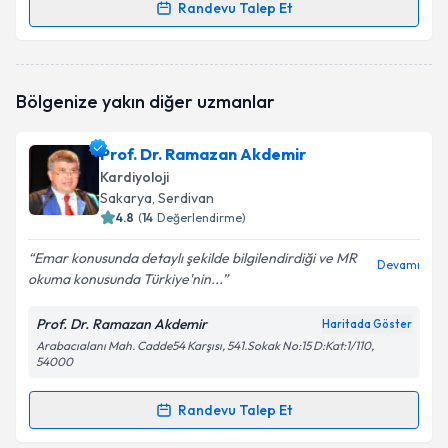
Randevu Talep Et
Randevu Takvimi Talebi
Ass. Dr. Emine Altuntaş
için randevu takvimi talebi
Bölgenize yakın diğer uzmanlar
oluşturun. Size bu uzmandan randevu almanız için bir
takvim hazırlandığında e-posta ile bilgilendireceğiz.
Prof. Dr. Ramazan Akdemir
E-posta Adresiniz
Kardiyoloji
Sakarya
, Serdivan
4.8
(
14
Değerlendirme)
Emar konusunda detaylı şekilde bilgilendirdiği ve MR
Kişisel verilerimin işlenmesine ilişkin
Aydınlatma
Devamı
okuma konusunda Türkiye'nin...
Metni
'ni okudum ve kişisel verilerimin belirtilen
kapsamda işlenmesini kabul ediyorum.
Prof. Dr. Ramazan Akdemir
Haritada Göster
Arabacıalanı Mah. Cadde54 Karşısı, 541.Sokak No:15 D:Kat:1/110,
54000
Takvim Talebini Gönder
Randevu Talep Et
Randevu Takvimi Talebi