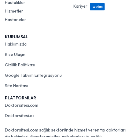
Hastalıklar
Kariyer
İşe Alım
Hizmetler
Hastaneler
KURUMSAL
Hakkımızda
Bize Ulaşın
Gizlilik Politikası
Google Takvim Entegrasyonu
Site Haritası
PLATFORMLAR
Doktorsitesi.com
Doktorsitesi.az
Doktorsitesi.com sağlık sektöründe hizmet veren tıp doktorları,
diş hekimleri, fizyoterapistler, psikologlar vb. sağlık