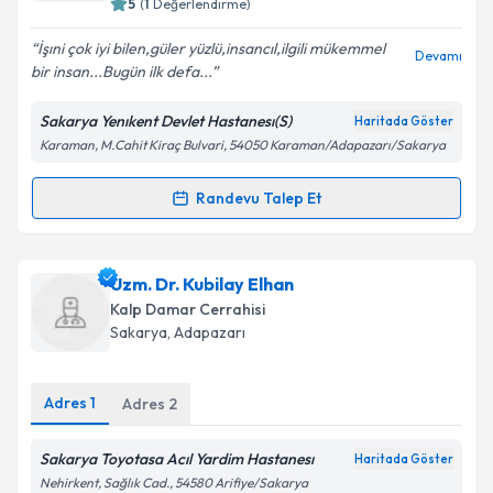
5
(
1
Değerlendirme)
E-posta Adresiniz
İşıni çok iyi bilen,güler yüzlü,insancıl,ilgili mükemmel
Devamı
bir insan...Bugün ilk defa...
Sakarya Yenıkent Devlet Hastanesı(S)
Haritada Göster
Kişisel verilerimin işlenmesine ilişkin
Aydınlatma
Karaman, M.Cahit Kiraç Bulvari, 54050 Karaman/Adapazarı/Sakarya
Metni
'ni okudum ve kişisel verilerimin belirtilen
kapsamda işlenmesini kabul ediyorum.
Randevu Talep Et
Randevu Takvimi Talebi
Takvim Talebini Gönder
Uzm. Dr. Serdar Evrenkaya
için randevu takvimi
Uzm. Dr. Kubilay Elhan
talebi oluşturun. Size bu uzmandan randevu almanız
Kalp Damar Cerrahisi
için bir takvim hazırlandığında e-posta ile
Sakarya
, Adapazarı
bilgilendireceğiz.
E-posta Adresiniz
Adres
1
Adres
2
Sakarya Toyotasa Acıl Yardim Hastanesı
Haritada Göster
Nehirkent, Sağlık Cad., 54580 Arifiye/Sakarya