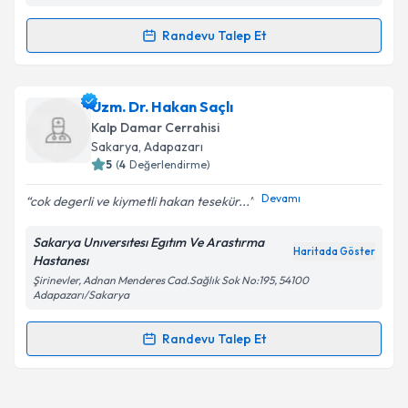
Kişisel verilerimin işlenmesine ilişkin
Aydınlatma
Metni
'ni okudum ve kişisel verilerimin belirtilen
Randevu Talep Et
Randevu Takvimi Talebi
kapsamda işlenmesini kabul ediyorum.
Takvim Talebini Gönder
Uzm. Dr. Kubilay Elhan
için randevu takvimi talebi
Uzm. Dr. Hakan Saçlı
oluşturun. Size bu uzmandan randevu almanız için bir
Kalp Damar Cerrahisi
takvim hazırlandığında e-posta ile bilgilendireceğiz.
Sakarya
, Adapazarı
5
(
4
Değerlendirme)
E-posta Adresiniz
Devamı
cok degerli ve kiymetli hakan tesekür...
Sakarya Unıversıtesı Egıtım Ve Arastırma
Haritada Göster
Hastanesı
Kişisel verilerimin işlenmesine ilişkin
Aydınlatma
Şirinevler, Adnan Menderes Cad.Sağlık Sok No:195, 54100
Metni
'ni okudum ve kişisel verilerimin belirtilen
Adapazarı/Sakarya
kapsamda işlenmesini kabul ediyorum.
Randevu Talep Et
Randevu Takvimi Talebi
Takvim Talebini Gönder