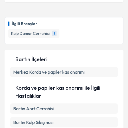
Takvim Talebini Gönder
Dr. Koray Demirtaş
için randevu takvimi talebi
oluşturun. Size bu uzmandan randevu almanız için bir
İlgili Branşlar
takvim hazırlandığında e-posta ile bilgilendireceğiz.
Kalp Damar Cerrahisi
1
E-posta Adresiniz
Bartın İlçeleri
Kişisel verilerimin işlenmesine ilişkin
Aydınlatma
Merkez
Metni
Korda ve papiler kas onarımı
'ni okudum ve kişisel verilerimin belirtilen
kapsamda işlenmesini kabul ediyorum.
Korda ve papiler kas onarımı ile İlgili
Takvim Talebini Gönder
Hastalıklar
Bartın Aort Cerrahisi
Bartın Kalp Sıkışması