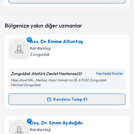
Randevu Takvimi Talebi
Uzm. Dr. Kadir Güzel
için randevu takvimi talebi
Bölgenize yakın diğer uzmanlar
oluşturun. Size bu uzmandan randevu almanız için bir
takvim hazırlandığında e-posta ile bilgilendireceğiz.
Ass. Dr. Emine Altuntaş
E-posta Adresiniz
Kardiyoloji
Zonguldak
Zonguldak Atatürk Devlet Hastanesı(S)
Kişisel verilerimin işlenmesine ilişkin
Aydınlatma
Haritada Göster
Metni
'ni okudum ve kişisel verilerimin belirtilen
Meşrutiyet Mh., Merkez, Huzur Sokak no:35, 67030 Zonguldak
Merkez/Zonguldak
kapsamda işlenmesini kabul ediyorum.
Randevu Talep Et
Randevu Takvimi Talebi
Takvim Talebini Gönder
Ass. Dr. Emine Altuntaş
için randevu takvimi talebi
Doç. Dr. Sinan Aydoğdu
oluşturun. Size bu uzmandan randevu almanız için bir
Kardiyoloji