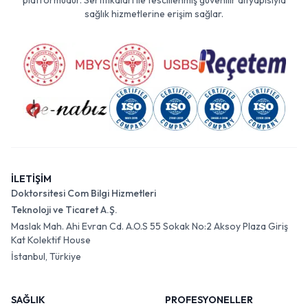
platformudur. Sertifikaları ile tescillenmiş güvenilir altyapısıyla
sağlık hizmetlerine erişim sağlar.
İLETİŞİM
Doktorsitesi Com Bilgi Hizmetleri
Teknoloji ve Ticaret A.Ş.
Maslak Mah. Ahi Evran Cd. A.O.S 55 Sokak No:2 Aksoy Plaza Giriş
Kat Kolektif House
İstanbul, Türkiye
SAĞLIK
PROFESYONELLER