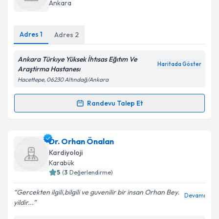
takvim hazırlandığında e-posta ile bilgilendireceğiz.
Ankara
E-posta Adresiniz
Adres
1
Adres
2
Ankara Türkıye Yüksek İhtısas Eğıtım Ve
Haritada Göster
Kişisel verilerimin işlenmesine ilişkin
Aydınlatma
Araştirma Hastanesı
Metni
'ni okudum ve kişisel verilerimin belirtilen
Hacettepe, 06230 Altındağ/Ankara
kapsamda işlenmesini kabul ediyorum.
Randevu Talep Et
Randevu Takvimi Talebi
Takvim Talebini Gönder
Doç. Dr. Sinan Aydoğdu
için randevu takvimi talebi
Dr. Orhan Önalan
oluşturun. Size bu uzmandan randevu almanız için bir
Kardiyoloji
takvim hazırlandığında e-posta ile bilgilendireceğiz.
Karabük
5
(
3
Değerlendirme)
E-posta Adresiniz
Gercekten ilgili,bilgili ve guvenilir bir insan Orhan Bey.
Devamı
yildir...