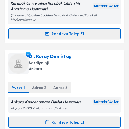
Karabük Üniversitesi Karabük Eğitim Ve
Kişisel verilerimin işlenmesine ilişkin
Aydınlatma
Haritada Göster
Araştırma Hastanesi
Metni
'ni okudum ve kişisel verilerimin belirtilen
Şirinevler, Alpaslan Caddesi No:1, 78200 Merkez/Karabük
kapsamda işlenmesini kabul ediyorum.
Merkez/Karabük
Randevu Talep Et
Takvim Talebini Gönder
Randevu Takvimi Talebi
Dr. Orhan Önalan
için randevu takvimi talebi
Dr. Koray Demirtaş
oluşturun. Size bu uzmandan randevu almanız için bir
Kardiyoloji
takvim hazırlandığında e-posta ile bilgilendireceğiz.
Ankara
E-posta Adresiniz
Adres
1
Adres
2
Adres
3
Ankara Kızılcahamam Devlet Hastanesı
Haritada Göster
Kişisel verilerimin işlenmesine ilişkin
Aydınlatma
Akçay, 06890 Kızılcahamam/Ankara
Metni
'ni okudum ve kişisel verilerimin belirtilen
kapsamda işlenmesini kabul ediyorum.
Randevu Talep Et
Randevu Takvimi Talebi