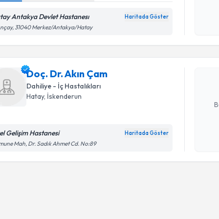
Kişisel
tay Antakya Devlet Hastanesı
Haritada Göster
Randevu T
okudum
ınçay, 31040 Merkez/Antakya/Hatay
işlenm
Doç. Dr. 
uzmandan ra
Doç. Dr. Akın Çam
posta ile bi
Dahiliye - İç Hastalıkları
E-posta Ad
Hatay
, İskenderun
B
el Gelişim Hastanesi
Haritada Göster
Kişisel
une Mah, Dr. Sadık Ahmet Cd. No:89
okudum
işlenm