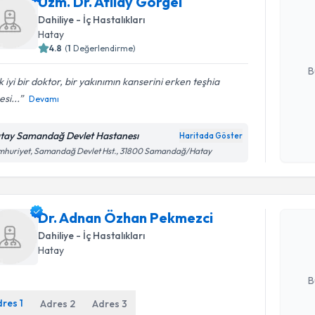
Uzm. Dr. Atılay Görgel
Size bu uzm
Dahiliye - İç Hastalıkları
hazırlandığ
Hatay
4.8
(
1
Değerlendirme)
E-posta Ad
B
 iyi bir doktor, bir yakınımın kanserini erken teşhia
si...
Devamı
Kişisel
okudum
tay Samandağ Devlet Hastanesı
Haritada Göster
işlenm
mhuriyet, Samandağ Devlet Hst., 31800 Samandağ/Hatay
Randevu T
Dr. Adna
Dr. Adnan Özhan Pekmezci
oluşturun. 
hazırlandığ
Dahiliye - İç Hastalıkları
Hatay
E-posta Ad
B
dres
1
Adres
2
Adres
3