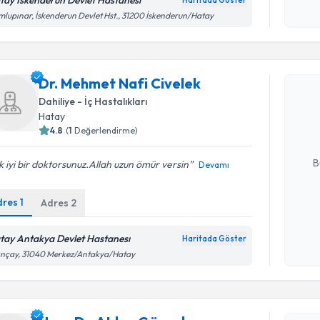
tay İskenderun Devlet Hastanesı
Haritada Göster
Kişisel
lupınar, İskenderun Devlet Hst., 31200 İskenderun/Hatay
okudum
Randevu T
işlenm
Dr. Mehmet Nafi Civelek
Dr. Mehme
Size bu uzm
Dahiliye - İç Hastalıkları
hazırlandığ
Hatay
4.8
(
1
Değerlendirme)
E-posta Ad
B
 iyi bir doktorsunuz.Allah uzun ömür versin
Devamı
dres
1
Adres
2
Kişisel
okudum
tay Antakya Devlet Hastanesı
Haritada Göster
işlenm
ınçay, 31040 Merkez/Antakya/Hatay
Randevu T
Uzm. Dr. A