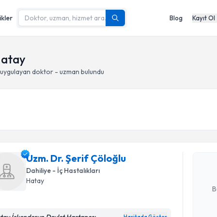
ikler
Blog
Kayıt Ol
Hatay
uygulayan doktor - uzman bulundu
Randevu T
Uzm. Dr. Ş
Size bu uzm
Uzm. Dr. Şerif Çöloğlu
hazırlandığ
Dahiliye - İç Hastalıkları
E-posta Ad
Hatay
B