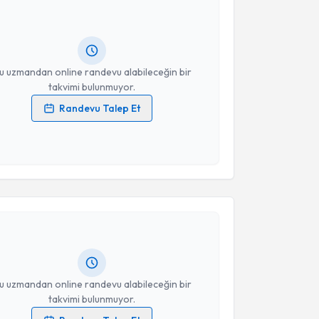
andan randevu almanız için bir takvim
ında e-posta ile bilgilendireceğiz.
resiniz
u uzmandan online randevu alabileceğin bir
takvimi bulunmuyor.
Randevu Talep Et
 verilerimin işlenmesine ilişkin
Aydınlatma Metni
'ni
 ve kişisel verilerimin belirtilen kapsamda
esini kabul ediyorum.
akvimi Talebi
Takvim Talebini Gönder
n Özhan Pekmezci
için randevu takvimi talebi
Size bu uzmandan randevu almanız için bir takvim
ında e-posta ile bilgilendireceğiz.
resiniz
u uzmandan online randevu alabileceğin bir
takvimi bulunmuyor.