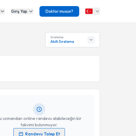
Giriş Yap
Doktor musun?
Sıralama
Akıllı Sıralama
akvimi Talebi
erif Çöloğlu
için randevu takvimi talebi oluşturun.
andan randevu almanız için bir takvim
ında e-posta ile bilgilendireceğiz.
resiniz
u uzmandan online randevu alabileceğin bir
takvimi bulunmuyor.
Randevu Talep Et