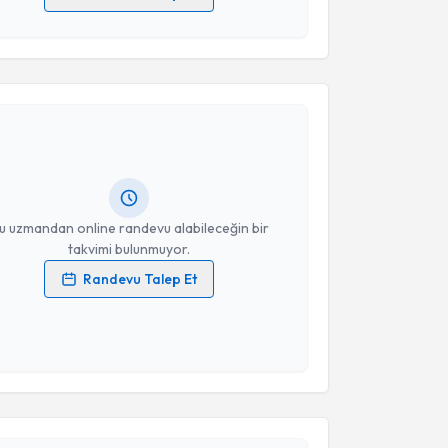
 verilerimin işlenmesine ilişkin
Aydınlatma Metni
'ni
 ve kişisel verilerimin belirtilen kapsamda
akvimi Talebi
esini kabul ediyorum.
Takvim Talebini Gönder
t Nafi Civelek
için randevu takvimi talebi oluşturun.
andan randevu almanız için bir takvim
ında e-posta ile bilgilendireceğiz.
resiniz
u uzmandan online randevu alabileceğin bir
takvimi bulunmuyor.
Randevu Talep Et
 verilerimin işlenmesine ilişkin
Aydınlatma Metni
'ni
 ve kişisel verilerimin belirtilen kapsamda
esini kabul ediyorum.
akvimi Talebi
Takvim Talebini Gönder
tılay Görgel
için randevu takvimi talebi oluşturun.