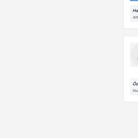
Ha
Alt
Öz
Num