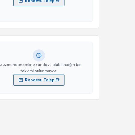
Randevu Talep Et
 verilerimin işlenmesine ilişkin
Aydınlatma Metni
'ni
akvimi Talebi
 ve kişisel verilerimin belirtilen kapsamda
esini kabul ediyorum.
Akın Çam
için randevu takvimi talebi oluşturun. Size bu
Takvim Talebini Gönder
ndevu almanız için bir takvim hazırlandığında e-
lgilendireceğiz.
resiniz
u uzmandan online randevu alabileceğin bir
takvimi bulunmuyor.
Randevu Talep Et
 verilerimin işlenmesine ilişkin
Aydınlatma Metni
'ni
 ve kişisel verilerimin belirtilen kapsamda
esini kabul ediyorum.
Takvim Talebini Gönder