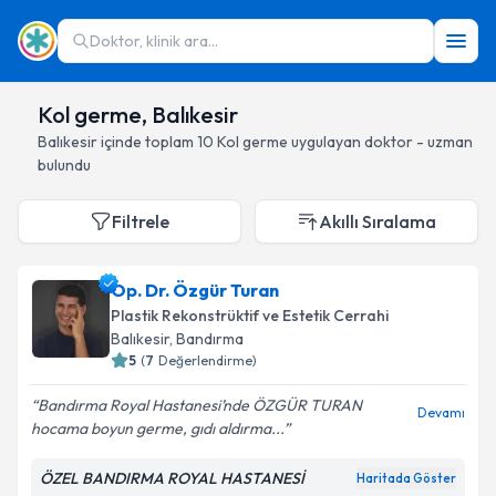
Doktor, klinik ara...
Kol germe, Balıkesir
Balıkesir
içinde toplam
10
Kol germe
uygulayan doktor - uzman
bulundu
Filtrele
Akıllı Sıralama
Op. Dr. Özgür Turan
Plastik Rekonstrüktif ve Estetik Cerrahi
Balıkesir
, Bandırma
5
(
7
Değerlendirme)
Bandırma Royal Hastanesi’nde ÖZGÜR TURAN
Devamı
hocama boyun germe, gıdı aldırma...
ÖZEL BANDIRMA ROYAL HASTANESİ
Haritada Göster