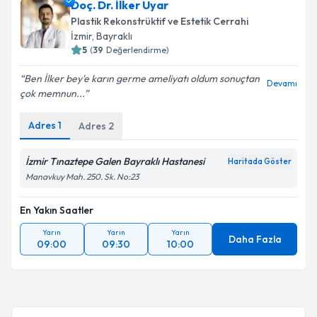
Doç. Dr. İlker Uyar
Plastik Rekonstrüktif ve Estetik Cerrahi
İzmir
, Bayraklı
5
(
39
Değerlendirme)
Ben İlker bey'e karın germe ameliyatı oldum sonuçtan
Devamı
çok memnun...
Adres
1
Adres
2
İzmir Tınaztepe Galen Bayraklı Hastanesi
Haritada Göster
Manavkuy Mah. 250. Sk. No:23
En Yakın Saatler
Yarın
Yarın
Yarın
Daha Fazla
09:00
09:30
10:00