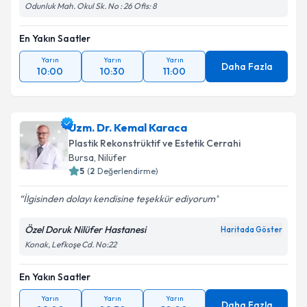
Odunluk Mah. Okul Sk. No : 26 Ofis: 8
En Yakın Saatler
Yarın
Yarın
Yarın
Daha Fazla
10:00
10:30
11:00
Uzm. Dr. Kemal Karaca
Plastik Rekonstrüktif ve Estetik Cerrahi
Bursa
, Nilüfer
5
(
2
Değerlendirme)
İlgisinden dolayı kendisine teşekkür ediyorum
Özel Doruk Nilüfer Hastanesi
Haritada Göster
Konak, Lefkoşe Cd. No:22
En Yakın Saatler
Yarın
Yarın
Yarın
Daha Fazla