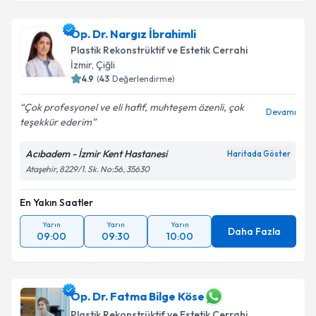
Op. Dr. Nargız İbrahimli
Plastik Rekonstrüktif ve Estetik Cerrahi
İzmir
, Çiğli
4.9
(
43
Değerlendirme)
Çok profesyonel ve eli hafif, muhteşem özenli, çok
Devamı
teşekkür ederim
Acıbadem - İzmir Kent Hastanesi
Haritada Göster
Ataşehir, 8229/1. Sk. No:56, 35630
En Yakın Saatler
Yarın
Yarın
Yarın
Daha Fazla
09:00
09:30
10:00
Op. Dr. Fatma Bilge Köse
Plastik Rekonstrüktif ve Estetik Cerrahi