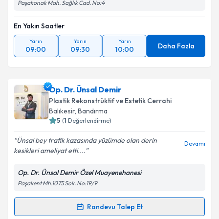
Paşakonak Mah. Sağlık Cad. No:4
En Yakın Saatler
Yarın
Yarın
Yarın
Daha Fazla
09:00
09:30
10:00
Op. Dr. Ünsal Demir
Plastik Rekonstrüktif ve Estetik Cerrahi
Balıkesir
, Bandırma
5
(
1
Değerlendirme)
Ünsal bey trafik kazasında yüzümde olan derin
Devamı
kesikleri ameliyat etti....
Op. Dr. Ünsal Demir Özel Muayenehanesi
Paşakent Mh.1075 Sok. No:19/9
Randevu Talep Et
Randevu Takvimi Talebi