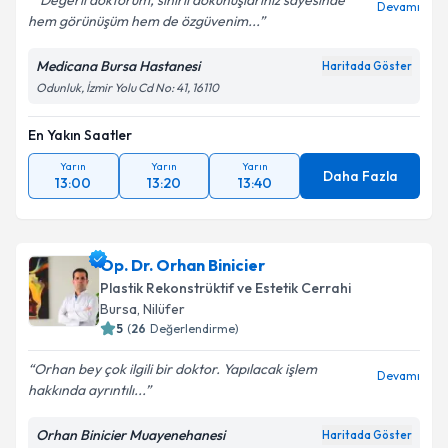
“Değerli doktorum, sihirli dokunuşlarınız sayesinde
Devamı
hem görünüşüm hem de özgüvenim...
Medicana Bursa Hastanesi
Haritada Göster
Odunluk, İzmir Yolu Cd No: 41, 16110
En Yakın Saatler
Yarın
Yarın
Yarın
Daha Fazla
13:00
13:20
13:40
Op. Dr. Orhan Binicier
Plastik Rekonstrüktif ve Estetik Cerrahi
Bursa
, Nilüfer
5
(
26
Değerlendirme)
Orhan bey çok ilgili bir doktor. Yapılacak işlem
Devamı
hakkında ayrıntılı...
Orhan Binicier Muayenehanesi
Haritada Göster