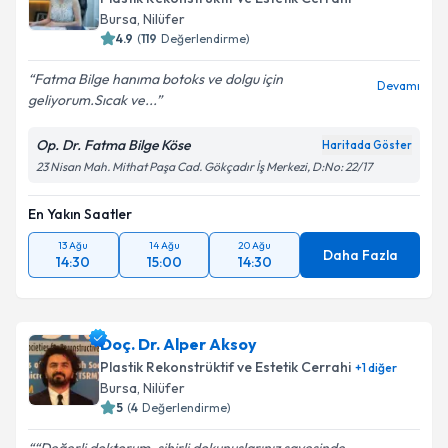
Bursa
, Nilüfer
4.9
(
119
Değerlendirme)
Fatma Bilge hanıma botoks ve dolgu için
Devamı
geliyorum.Sıcak ve...
Op. Dr. Fatma Bilge Köse
Haritada Göster
23 Nisan Mah. Mithat Paşa Cad. Gökçadır İş Merkezi, D:No: 22/17
En Yakın Saatler
13 Ağu
14 Ağu
20 Ağu
Daha Fazla
14:30
15:00
14:30
Doç. Dr. Alper Aksoy
Plastik Rekonstrüktif ve Estetik Cerrahi
+
1
diğer
Bursa
, Nilüfer
5
(
4
Değerlendirme)