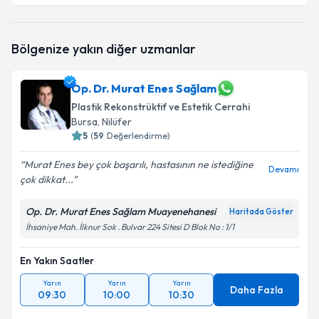
Op. Dr. Ünsal Demir
için randevu takvimi talebi
Bölgenize yakın diğer uzmanlar
oluşturun. Size bu uzmandan randevu almanız için bir
takvim hazırlandığında e-posta ile bilgilendireceğiz.
Op. Dr. Murat Enes Sağlam
E-posta Adresiniz
Plastik Rekonstrüktif ve Estetik Cerrahi
Bursa
, Nilüfer
5
(
59
Değerlendirme)
Kişisel verilerimin işlenmesine ilişkin
Aydınlatma
Murat Enes bey çok başarılı, hastasının ne istediğine
Devamı
Metni
'ni okudum ve kişisel verilerimin belirtilen
çok dikkat...
kapsamda işlenmesini kabul ediyorum.
Op. Dr. Murat Enes Sağlam Muayenehanesi
Haritada Göster
İhsaniye Mah. İlknur Sok . Bulvar 224 Sitesi D Blok No : 1/1
Takvim Talebini Gönder
En Yakın Saatler
Yarın
Yarın
Yarın
Daha Fazla
09:30
10:00
10:30