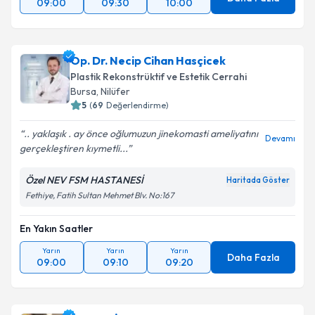
09:00
09:30
10:00
Op. Dr. Necip Cihan Hasçicek
Plastik Rekonstrüktif ve Estetik Cerrahi
Bursa
, Nilüfer
5
(
69
Değerlendirme)
.. yaklaşık . ay önce oğlumuzun jinekomasti ameliyatını
Devamı
gerçekleştiren kıymetli...
Özel NEV FSM HASTANESİ
Haritada Göster
Fethiye, Fatih Sultan Mehmet Blv. No:167
En Yakın Saatler
Yarın
Yarın
Yarın
Daha Fazla
09:00
09:10
09:20