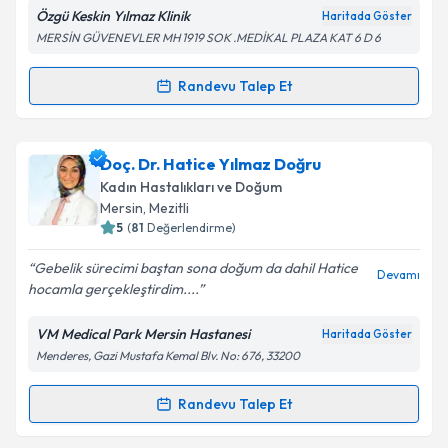
Özgü Keskin Yılmaz Klinik
Haritada Göster
MERSİN GÜVENEVLER MH 1919 SOK .MEDİKAL PLAZA KAT 6 D 6
Kişisel verilerimin işlenmesine ilişkin
Aydınlatma
Metni
'ni okudum ve kişisel verilerimin belirtilen
kapsamda işlenmesini kabul ediyorum.
Randevu Talep Et
Randevu Takvimi Talebi
Takvim Talebini Gönder
Op. Dr. Özgü Keskin Yılmaz
için randevu takvimi
Doç. Dr. Hatice Yılmaz Doğru
talebi oluşturun. Size bu uzmandan randevu almanız
Kadın Hastalıkları ve Doğum
için bir takvim hazırlandığında e-posta ile
Mersin
, Mezitli
bilgilendireceğiz.
5
(
81
Değerlendirme)
E-posta Adresiniz
Gebelik sürecimi baştan sona doğum da dahil Hatice
Devamı
hocamla gerçekleştirdim....
VM Medical Park Mersin Hastanesi
Haritada Göster
Menderes, Gazi Mustafa Kemal Blv. No: 676, 33200
Kişisel verilerimin işlenmesine ilişkin
Aydınlatma
Metni
'ni okudum ve kişisel verilerimin belirtilen
kapsamda işlenmesini kabul ediyorum.
Randevu Talep Et
Randevu Takvimi Talebi