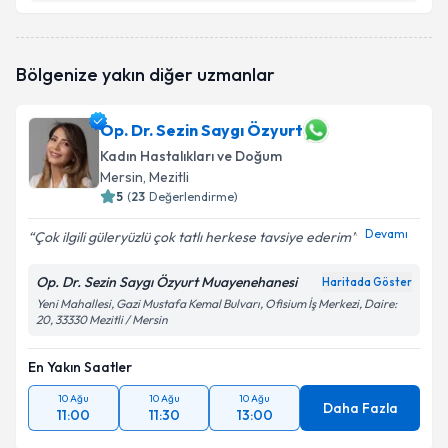
Prof. Dr. Mehmet Turan Çetin
için randevu takvimi
Bölgenize yakın diğer uzmanlar
talebi oluşturun. Size bu uzmandan randevu almanız
için bir takvim hazırlandığında e-posta ile
bilgilendireceğiz.
Op. Dr. Sezin Saygı Özyurt
Kadın Hastalıkları ve Doğum
E-posta Adresiniz
Mersin
, Mezitli
5
(
23
Değerlendirme)
Devamı
Çok ilgili güleryüzlü çok tatlı herkese tavsiye ederim
Kişisel verilerimin işlenmesine ilişkin
Aydınlatma
Metni
'ni okudum ve kişisel verilerimin belirtilen
Op. Dr. Sezin Saygı Özyurt Muayenehanesi
Haritada Göster
kapsamda işlenmesini kabul ediyorum.
Yeni Mahallesi, Gazi Mustafa Kemal Bulvarı, Ofisium İş Merkezi, Daire:
20, 33330 Mezitli / Mersin
Takvim Talebini Gönder
En Yakın Saatler
10 Ağu
10 Ağu
10 Ağu
Daha Fazla
11:00
11:30
13:00