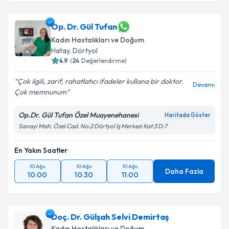
Op. Dr. Gül Tufan
Kadın Hastalıkları ve Doğum
Hatay
, Dörtyol
4.9
(
24
Değerlendirme)
Çok ilgili, zarif, rahatlatıcı ifadeler kullana bir doktor.
Devamı
Çok memnunum
Op.Dr. Gül Tufan Özel Muayenehanesi
Haritada Göster
Sanayi Mah. Özel Cad. No:2 Dörtyol İş Merkezi Kat:3 D:7
En Yakın Saatler
10 Ağu
10 Ağu
10 Ağu
Daha Fazla
10:00
10:30
11:00
Doç. Dr. Gülşah Selvi Demirtaş
Kadın Hastalıkları ve Doğum