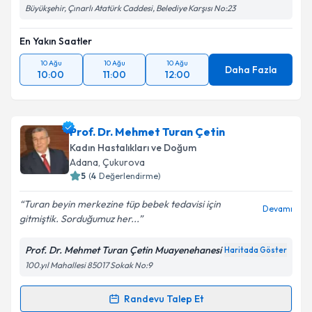
Büyükşehir, Çınarlı Atatürk Caddesi, Belediye Karşısı No:23
En Yakın Saatler
10 Ağu
10 Ağu
10 Ağu
Daha Fazla
10:00
11:00
12:00
Prof. Dr. Mehmet Turan Çetin
Kadın Hastalıkları ve Doğum
Adana
, Çukurova
5
(
4
Değerlendirme)
Turan beyin merkezine tüp bebek tedavisi için
Devamı
gitmiştik. Sorduğumuz her...
Prof. Dr. Mehmet Turan Çetin Muayenehanesi
Haritada Göster
100.yıl Mahallesi 85017 Sokak No:9
Randevu Talep Et
Randevu Takvimi Talebi