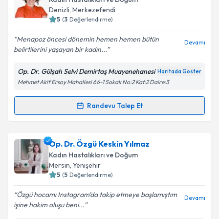
Denizli
, Merkezefendi
5
(
3
Değerlendirme)
Menapoz öncesi dönemin hemen hemen bütün
Devamı
belirtilerini yaşayan bir kadın...
Op. Dr. Gülşah Selvi Demirtaş Muayenehanesi
Haritada Göster
Mehmet Akif Ersoy Mahallesi 66-1 Sokak No:2 Kat:2 Daire:3
Randevu Talep Et
Randevu Takvimi Talebi
Doç. Dr. Gülşah Selvi Demirtaş
için randevu takvimi
Op. Dr. Özgü Keskin Yılmaz
talebi oluşturun. Size bu uzmandan randevu almanız
Kadın Hastalıkları ve Doğum
için bir takvim hazırlandığında e-posta ile
Mersin
, Yenişehir
bilgilendireceğiz.
5
(
5
Değerlendirme)
E-posta Adresiniz
Özgü hocamı Instagram'da takip etmeye başlamıştım
Devamı
işine hakim oluşu beni...