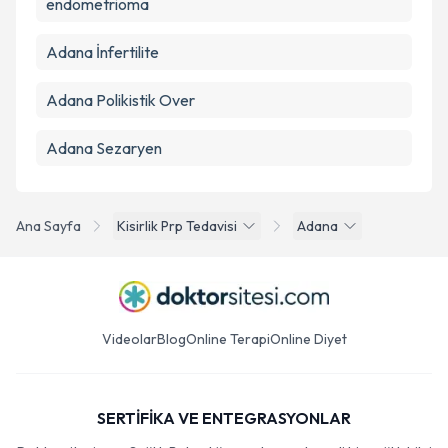
endometrioma
Adana İnfertilite
Adana Polikistik Over
Adana Sezaryen
Ana Sayfa
Kisirlik Prp Tedavisi
Adana
Videolar
Blog
Online Terapi
Online Diyet
SERTİFİKA VE ENTEGRASYONLAR