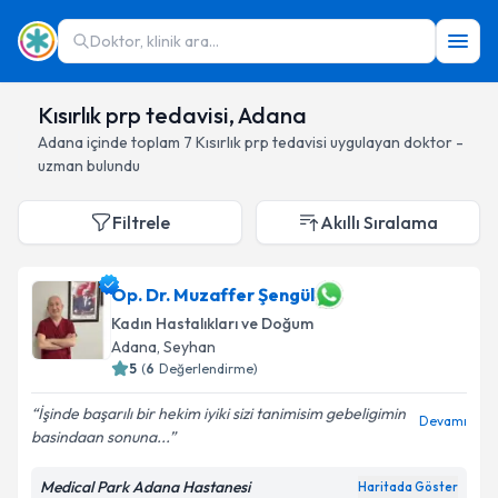
Doktor, klinik ara...
Kısırlık prp tedavisi, Adana
Adana
içinde toplam
7
Kısırlık prp tedavisi
uygulayan doktor -
uzman bulundu
Filtrele
Akıllı Sıralama
Op. Dr. Muzaffer Şengül
Kadın Hastalıkları ve Doğum
Adana
, Seyhan
5
(
6
Değerlendirme)
İşinde başarılı bir hekim iyiki sizi tanimisim gebeligimin
Devamı
basindaan sonuna...
Medical Park Adana Hastanesi
Haritada Göster