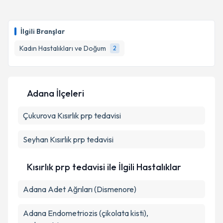
Takvim Talebini Gönder
Doç. Dr. Hatice Yılmaz Doğru
için randevu takvimi
talebi oluşturun. Size bu uzmandan randevu almanız
İlgili Branşlar
için bir takvim hazırlandığında e-posta ile
bilgilendireceğiz.
Kadın Hastalıkları ve Doğum
2
E-posta Adresiniz
Adana İlçeleri
Çukurova
Kişisel verilerimin işlenmesine ilişkin
Kısırlık prp tedavisi
Aydınlatma
Metni
'ni okudum ve kişisel verilerimin belirtilen
kapsamda işlenmesini kabul ediyorum.
Seyhan
Kısırlık prp tedavisi
Takvim Talebini Gönder
Kısırlık prp tedavisi ile İlgili Hastalıklar
Adana Adet Ağrıları (Dismenore)
Adana Endometriozis (çikolata kisti),